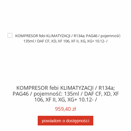
KOMPRESOR febi KLIMATYZACJI / R134a;
W
2,
PAG46 / pojemność: 135ml / DAF CF, XD, XF
C2
;
106, XF II, XG, XG+ 10.12- /
O,
MA
959,40 zł
powiadom o dostępności