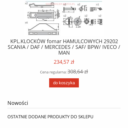
KPL.KLOCKÓW fomar HAMULCOWYCH 29202
SZ
5
SCANIA / DAF / MERCEDES / SAF/ BPW/ IVECO /
ych
MAN
234,57 zł
308,64 zł
Cena regularna:
do koszyka
Nowości
OSTATNIE DODANE PRODUKTY DO SKLEPU