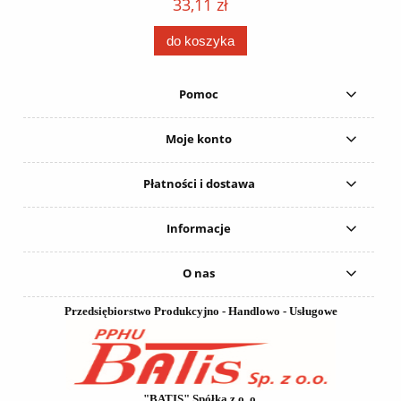
33,11 zł
do koszyka
Pomoc
Moje konto
Płatności i dostawa
Informacje
O nas
Przedsiębiorstwo Produkcyjno - Handlowo - Usługowe
"BATIS" Spółka z o. o.