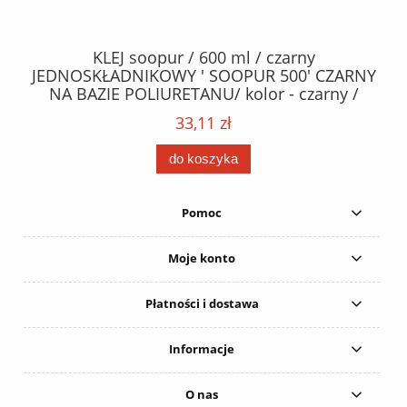
40
KLEJ soopur / 600 ml / czarny
ŻA
ez.
JEDNOSKŁADNIKOWY ' SOOPUR 500' CZARNY
NA BAZIE POLIURETANU/ kolor - czarny /
152
karton 20 szt. / pistolet do kleju 307730 /
33,11 zł
do koszyka
Pomoc
Moje konto
Płatności i dostawa
Informacje
O nas