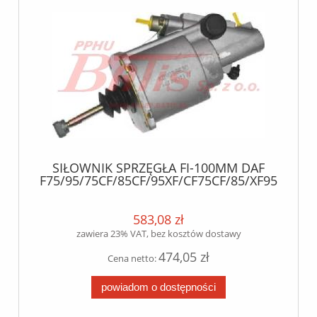
SIŁOWNIK SPRZĘGŁA FI-100MM DAF
F75/95/75CF/85CF/95XF/CF75CF/85/XF95
583,08 zł
zawiera 23% VAT, bez kosztów dostawy
474,05 zł
Cena netto:
powiadom o dostępności