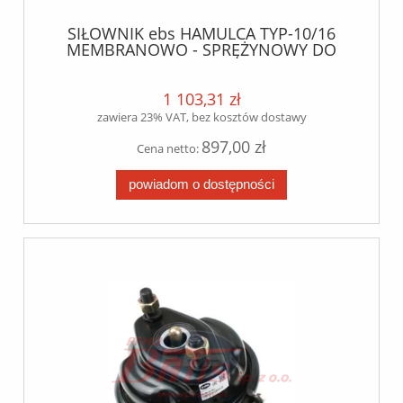
SIŁOWNIK ebs HAMULCA TYP-10/16
MEMBRANOWO - SPRĘŻYNOWY DO
HAMULCY TARCZOWYCH TGX/TGS/TGA
SIŁ1016 BS9083 BS9084 BTP06019
k007630
1 103,31 zł
zawiera 23% VAT, bez kosztów dostawy
897,00 zł
Cena netto:
powiadom o dostępności