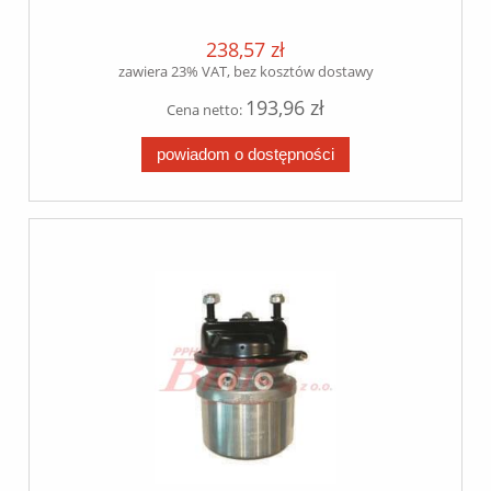
MAN TGM/TGA/TGS/TGX ebs / druga
strona 253010 /
238,57 zł
zawiera 23% VAT, bez kosztów dostawy
193,96 zł
Cena netto:
powiadom o dostępności