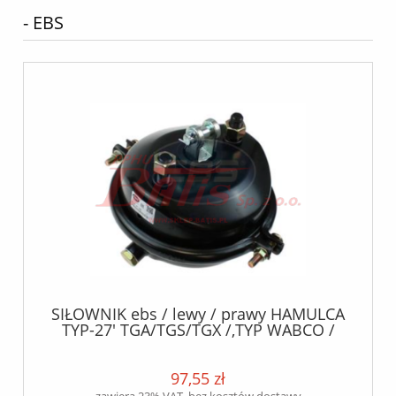
- EBS
SIŁOWNIK ebs / lewy / prawy HAMULCA
TYP-27' TGA/TGS/TGX /,TYP WABCO /
M16X1,5 SKOK 75MM, DŁ.40MM /
97,55 zł