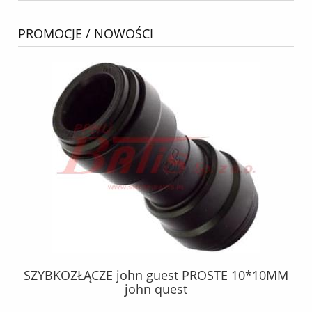
PROMOCJE / NOWOŚCI
SZYBKOZŁĄCZE john guest PROSTE 10*10MM
DO
B,
john quest
-