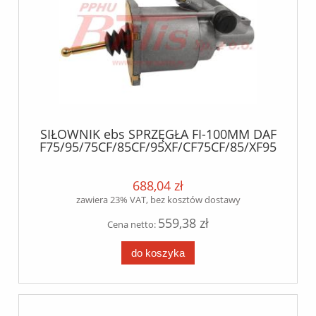
SIŁOWNIK ebs SPRZĘGŁA FI-100MM DAF
F75/95/75CF/85CF/95XF/CF75CF/85/XF95
ebs
688,04 zł
zawiera 23% VAT, bez kosztów dostawy
559,38 zł
Cena netto:
do koszyka