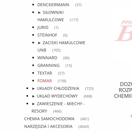
DENCKERMANN
(37)
► SIŁOWNIKI
HAMULCOWE
(177)
JURID
(1)
STEINHOF
(0)
► ZACISKI HAMULCOWE
UNB
(705)
WINNARD
(86)
GRANNING
(15)
TEXTAR
(57)
FOMAR
(158)
OLEJ shell / 209 litrów 10W40
DOZO
► UKŁADY CHŁODZENIA
(725)
RIMULA R5 E / opakowanie 209L /
ROZP
sprzedajemy na litry /
CHEMII
► UKŁAD WYDECHOWY
(668)
cz
► ZAWIESZENIE - MIECHY -
19,08 zł
RESORY
(466)
24,46 zł
Cena regularna:
CHEMIA SAMOCHODOWA
(461)
NARZĘDZIA I AKCESORIA
(4043)
do koszyka