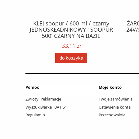
CZEPY
KLEJ soopur / 600 ml / czarny
ŻAR
65 fl Zn
JEDNOSKŁADNIKOWY ' SOOPUR
24V/
.frez. Tx
500' CZARNY NA BAZIE
 / Wkręty
POLIURETANU/ kolor - czarny /
33,11 zł
ać: groty
karton 20 szt. / pistolet do kleju
 /
307730 /
do koszyka
Pomoc
Moje konto
Zwroty i reklamacje
Twoje zamówienia
Wyszukiwarka "BATIS"
Ustawienia konta
Regulamin
Przechowalnia