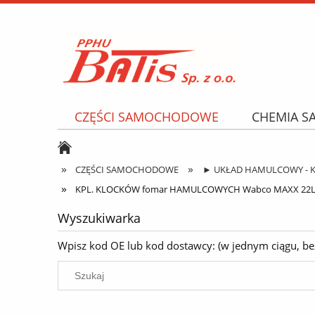
CZĘŚCI SAMOCHODOWE
CHEMIA 
NARZĘDZIA I AKCESORIA
OPONY
»
»
CZĘŚCI SAMOCHODOWE
► UKŁAD HAMULCOWY - KL
»
KPL. KLOCKÓW fomar HAMULCOWYCH Wabco MAXX 22L / WV
Wyszukiwarka
Wpisz kod OE lub kod dostawcy: (w jednym ciągu, bez k