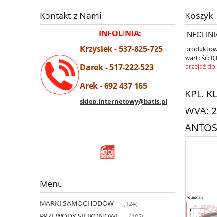
Kontakt z Nami
Koszyk
INFOLINIA:
INFOLINI
Krzysiek - 537-825-725
produktów
wartość:
0,
Darek - 517-222-523
przejdź do
Arek - 692 437 165
KPL. 
sklep.internetowy@batis.pl
WVA: 2
ANTOS,
Menu
MARKI SAMOCHODÓW
(124)
PRZEWODY SILIKONOWE
(105)