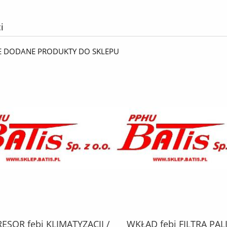
i
E DODANE PRODUKTY DO SKLEPU
SOR febi KLIMATYZACJI /
WKŁAD febi FILTRA PAL