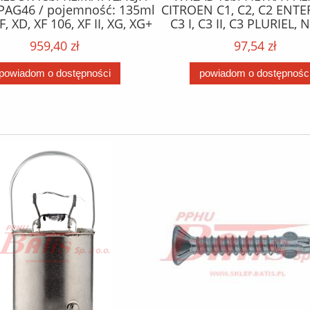
PAG46 / pojemność: 135ml
CITROEN C1, C2, C2 ENTE
F, XD, XF 106, XF II, XG, XG+
C3 I, C3 II, C3 PLURIEL,
10.12- /
XSARA; FORD FIESTA V, FIE
959,40 zł
97,54 zł
FUSION; MAZDA 2; PE
1007, 107, 206, 206+, 207
powiadom o dostępności
powiadom o dostępnośc
BIPPER 1.4D 09.01- 