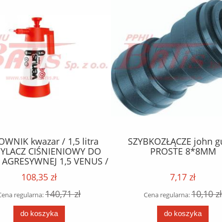
WNIK kwazar / 1,5 litra
SZYBKOZŁĄCZE john g
YLACZ CIŚNIENIOWY DO
PROSTE 8*8MM
 AGRESYWNEJ 1,5 VENUS /
erwony / do substancji
108,35 zł
7,17 zł
kwasowych /
140,71 zł
10,10 zł
Cena regularna:
Cena regularna:
do koszyka
do koszyka