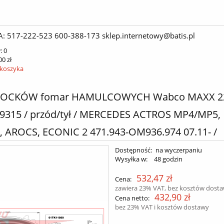
A: 517-222-523 600-388-173 sklep.internetowy@batis.pl
:
0
00 zł
 koszyka
KLOCKÓW fomar HAMULCOWYCH Wabco MAXX 22
9315 / przód/tył / MERCEDES ACTROS MP4/MP5,
 AROCS, ECONIC 2 471.943-OM936.974 07.11- /
Dostępność:
na wyczerpaniu
Wysyłka w:
48 godzin
532,47 zł
Cena:
zawiera 23% VAT, bez kosztów dost
432,90 zł
Cena netto:
bez 23% VAT i kosztów dostawy