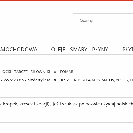
SAMOCHODOWA
OLEJE - SMARY - PŁYNY
PŁY
PROMOCJE
WYPRZEDAŻ
Wyszukiwarka "B
»
OCKI - TARCZE - SIŁOWNIKI
FOMAR
A: 29315 / przód/tył / MERCEDES ACTROS MP4/MP5, ANTOS, AROCS, ECO
ropek, kresek i spacji) , jeśli szukasz po nazwie używaj polskich 