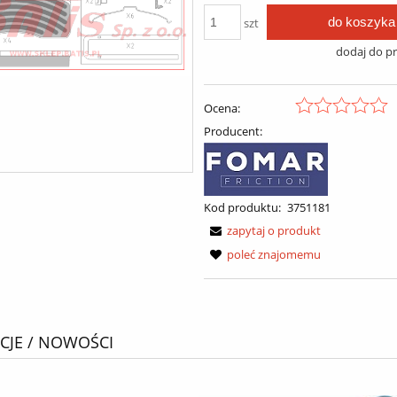
do koszyka
szt
dodaj do p
Ocena:
Producent:
Kod produktu:
3751181
zapytaj o produkt
poleć znajomemu
JE / NOWOŚCI