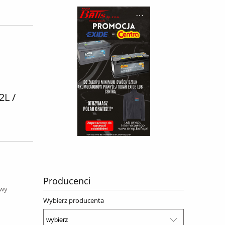
L /
Producenci
awy
Wybierz producenta