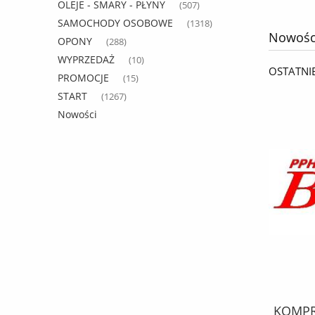
OLEJE - SMARY - PŁYNY
(507)
SAMOCHODY OSOBOWE
(1318)
Nowośc
OPONY
(288)
WYPRZEDAŻ
(10)
OSTATNI
PROMOCJE
(15)
START
(1267)
Nowości
KPL. MONTAŻOWY febi SZCZĘK
KOMPRE