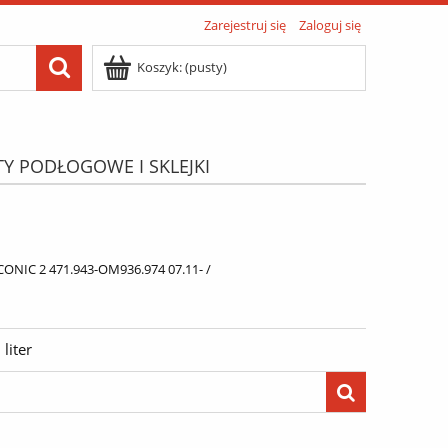
Zarejestruj się
Zaloguj się
Koszyk:
(pusty)
TY PODŁOGOWE I SKLEJKI
ATIS"
Menu
NIC 2 471.943-OM936.974 07.11- /
liter