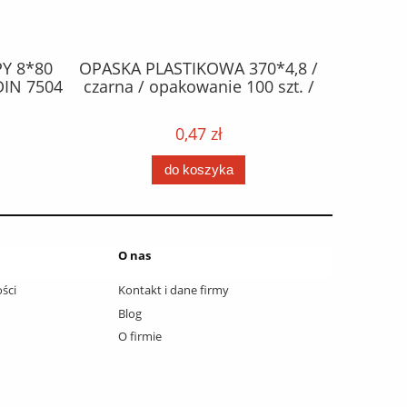
Y 8*80
OPASKA PLASTIKOWA 370*4,8 /
ŻAR
DIN 7504
czarna / opakowanie 100 szt. /
halogen
0,47 zł
do koszyka
O nas
ści
Kontakt i dane firmy
Blog
O firmie