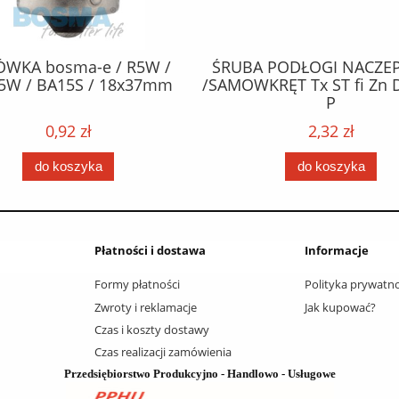
ÓWKA bosma-e / R5W /
ŚRUBA PODŁOGI NACZEP
5W / BA15S / 18x37mm
/SAMOWKRĘT Tx ST fi Zn 
P
0,92 zł
2,32 zł
do koszyka
do koszyka
Płatności i dostawa
Informacje
Formy płatności
Polityka prywatno
Zwroty i reklamacje
Jak kupować?
Czas i koszty dostawy
Czas realizacji zamówienia
Przedsiębiorstwo Produkcyjno - Handlowo - Usługowe