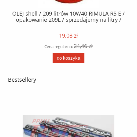
/
OLEJ shell / 209 litrów 10W40 RIMULA R5 E /
/
opakowanie 209L / sprzedajemy na litry /
19,08 zł
24,46 zł
Cena regularna:
do koszyka
Bestsellery