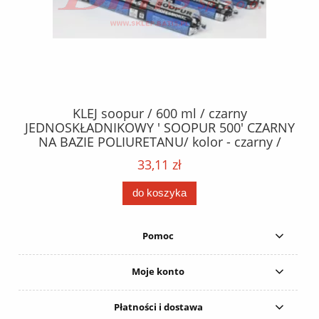
40
KLEJ soopur / 600 ml / czarny
ŻA
ez.
JEDNOSKŁADNIKOWY ' SOOPUR 500' CZARNY
NA BAZIE POLIURETANU/ kolor - czarny /
152
karton 20 szt. / pistolet do kleju 307730 /
33,11 zł
do koszyka
Pomoc
Moje konto
Płatności i dostawa