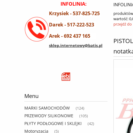
INFOLINIA:
INFOLINI
Krzysiek - 537-825-725
produktów
wartość:
0,
Darek - 517-222-523
przejdź do
Arek - 692 437 165
PISTO
sklep.internetowy@batis.pl
notatka
Menu
MARKI SAMOCHODÓW
(124)
PRZEWODY SILIKONOWE
(105)
PŁYTY PODŁOGOWE I SKLEJKI
(42)
Motoryzacja
(5)