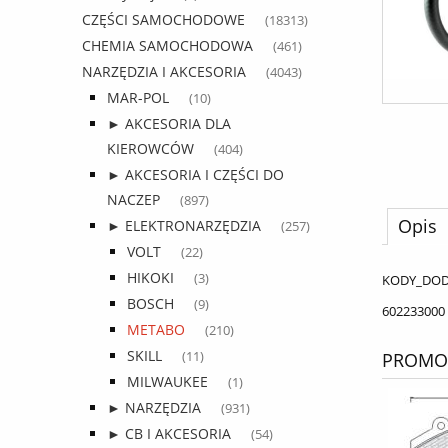
CZĘŚCI SAMOCHODOWE
(18313)
CHEMIA SAMOCHODOWA
(461)
NARZĘDZIA I AKCESORIA
(4043)
MAR-POL
(10)
► AKCESORIA DLA
KIEROWCÓW
(404)
► AKCESORIA I CZĘŚCI DO
NACZEP
(897)
Opis
► ELEKTRONARZĘDZIA
(257)
VOLT
(22)
HIKOKI
(3)
KODY_DO
BOSCH
(9)
602233000
METABO
(210)
SKILL
PROMOC
(11)
MILWAUKEE
(1)
► NARZĘDZIA
(931)
► CB I AKCESORIA
(54)