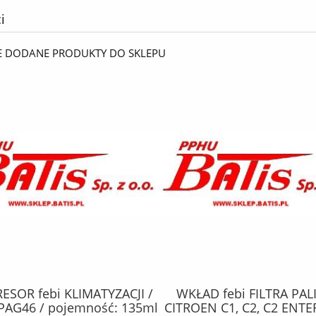
i
E DODANE PRODUKTY DO SKLEPU
SOR febi KLIMATYZACJI /
WKŁAD febi FILTRA PAL
PAG46 / pojemność: 135ml
CITROEN C1, C2, C2 ENTE