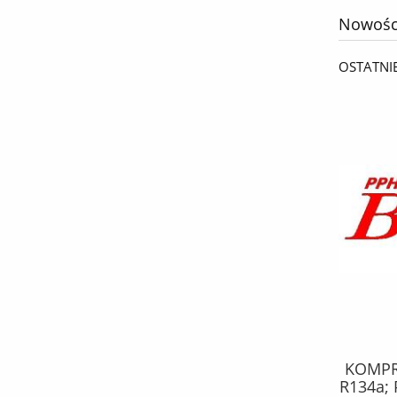
Nowośc
OSTATNI
KPL. MONTAŻOWY febi SZCZĘK
KOMPRE
HAMULCOWYCH / NISSAN JUKE,
R134a; 