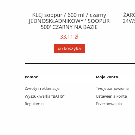
CZEPY
KLEJ soopur / 600 ml / czarny
ŻAR
65 fl Zn
JEDNOSKŁADNIKOWY ' SOOPUR
24V/
.frez. Tx
500' CZARNY NA BAZIE
 / Wkręty
POLIURETANU/ kolor - czarny /
33,11 zł
ać: groty
karton 20 szt. / pistolet do kleju
 /
307730 /
do koszyka
Pomoc
Moje konto
Zwroty i reklamacje
Twoje zamówienia
Wyszukiwarka "BATIS"
Ustawienia konta
Regulamin
Przechowalnia