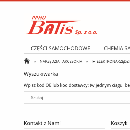
CZĘŚCI SAMOCHODOWE
CHEMIA 
»
»
NARZĘDZIA I AKCESORIA
OPONY
NARZĘDZIA I AKCESORIA
► ELEKTRONARZĘDZI
Wyszukiwarka
Wpisz kod OE lub kod dostawcy: (w jednym ciągu, bez k
Kontakt z Nami
Koszyk