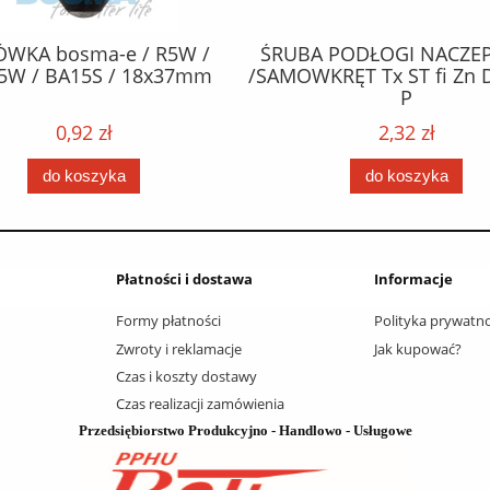
ÓWKA bosma-e / R5W /
ŚRUBA PODŁOGI NACZEP
5W / BA15S / 18x37mm
/SAMOWKRĘT Tx ST fi Zn 
P
0,92 zł
2,32 zł
do koszyka
do koszyka
Płatności i dostawa
Informacje
Formy płatności
Polityka prywatno
Zwroty i reklamacje
Jak kupować?
Czas i koszty dostawy
Czas realizacji zamówienia
Przedsiębiorstwo Produkcyjno - Handlowo - Usługowe