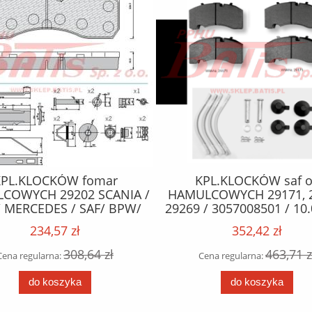
KPL.KLOCKÓW fomar
KPL.KLOCKÓW saf 
COWYCH 29202 SCANIA /
HAMULCOWYCH 29171, 2
/ MERCEDES / SAF/ BPW/
29269 / 3057008501 / 10.
IVECO / MAN
234,57 zł
352,42 zł
308,64 zł
463,71 z
Cena regularna:
Cena regularna:
do koszyka
do koszyka