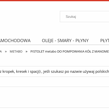
SAMOCHODOWA
OLEJE - SMARY - PŁYNY
PŁY
»
»
PROMOCJE
WYPRZEDAŻ
Wyszukiwarka "B
A
METABO
PISTOLET metabo DO POMPOWANIA KÓŁ Z MANOMETREM / 
ropek, kresek i spacji) , jeśli szukasz po nazwie używaj polskich 