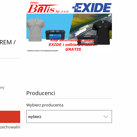
REM /
awy
Producenci
Wybierz producenta
rzechowalni