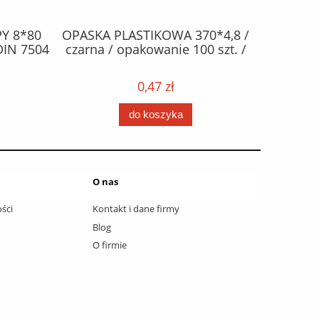
Y 8*80
OPASKA PLASTIKOWA 370*4,8 /
ŻAR
DIN 7504
czarna / opakowanie 100 szt. /
halogen
0,47 zł
do koszyka
O nas
ści
Kontakt i dane firmy
Blog
O firmie