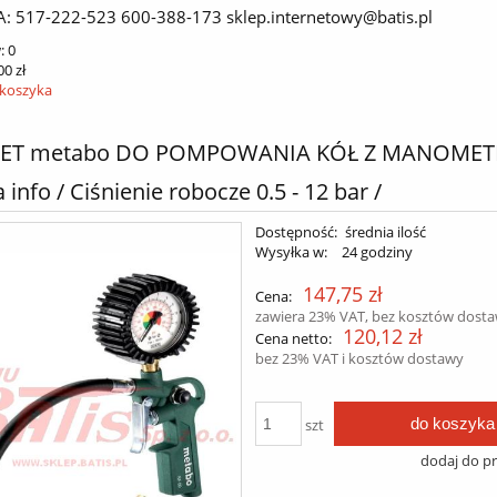
A: 517-222-523 600-388-173 sklep.internetowy@batis.pl
:
0
00 zł
 koszyka
LET metabo DO POMPOWANIA KÓŁ Z MANOMET
 info / Ciśnienie robocze 0.5 - 12 bar /
Dostępność:
średnia ilość
Wysyłka w:
24 godziny
147,75 zł
Cena:
zawiera 23% VAT, bez kosztów dost
120,12 zł
Cena netto:
bez 23% VAT i kosztów dostawy
do koszyka
szt
dodaj do p