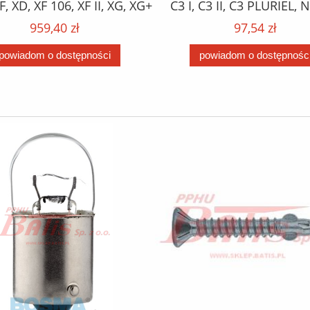
F, XD, XF 106, XF II, XG, XG+
C3 I, C3 II, C3 PLURIEL,
10.12- /
XSARA; FORD FIESTA V, FIE
959,40 zł
97,54 zł
FUSION; MAZDA 2; PE
1007, 107, 206, 206+, 207
powiadom o dostępności
powiadom o dostępnośc
BIPPER 1.4D 09.01- 