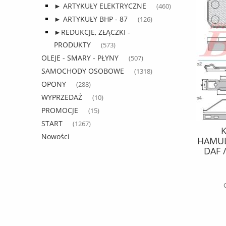
► ARTYKUŁY ELEKTRYCZNE
(460)
► ARTYKUŁY BHP - 87
(126)
►REDUKCJE, ZŁĄCZKI -
PRODUKTY
(573)
OLEJE - SMARY - PŁYNY
(507)
SAMOCHODY OSOBOWE
(1318)
OPONY
(288)
WYPRZEDAŻ
(10)
PROMOCJE
(15)
START
(1267)
PODUSZKA vigor ZAWIESZENIA
Nowości
4004NP03 KPL.Z DZWONEM /2
HAMUL
SZPILKI WLOT/ dzwon plastikowy
DAF 
4 otwory / SAF /
223,79 zł
294,46 zł
Cena regularna:
do koszyka