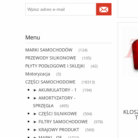
Menu
MARKI SAMOCHODÓW
(124)
PRZEWODY SILIKONOWE
(105)
PŁYTY PODŁOGOWE I SKLEJKI
(42)
Motoryzacja
(5)
CZĘŚCI SAMOCHODOWE
(18313)
► AKUMULATORY - 1
(194)
► AMORTYZATORY -
SPRZĘGŁA
(495)
KLOSZ
► CZĘŚCI SILNIKOWE
(504)
T
► FILTRY SAMOCHODOWE
(978)
odbl
► KRAJOWY PRODUKT
(569)
► MARKI - OE
(1722)