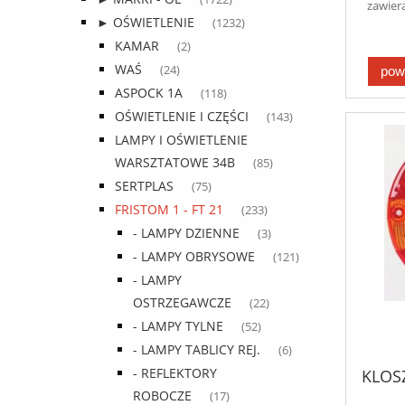
zawier
► OŚWIETLENIE
(1232)
KAMAR
(2)
WAŚ
(24)
pow
ASPOCK 1A
(118)
OŚWIETLENIE I CZĘŚCI
(143)
LAMPY I OŚWIETLENIE
WARSZTATOWE 34B
(85)
SERTPLAS
(75)
FRISTOM 1 - FT 21
(233)
- LAMPY DZIENNE
(3)
- LAMPY OBRYSOWE
(121)
- LAMPY
OSTRZEGAWCZE
(22)
- LAMPY TYLNE
(52)
- LAMPY TABLICY REJ.
(6)
- REFLEKTORY
KLOSZ
ROBOCZE
(17)