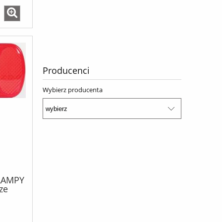
Producenci
Wybierz producenta
 LAMPY
ze
5-
a: