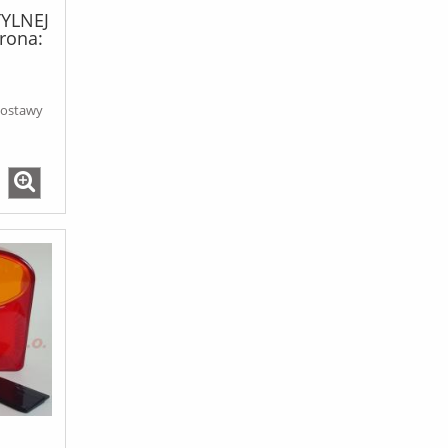
TYLNEJ
rona:
dostawy