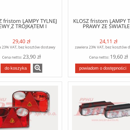
 fristom LAMPY TYLNEJ
KLOSZ fristom LAMPY 
EWY Z TRÓJKĄTEM I
PRAWY ZE ŚWIATŁ
ŚWIATŁEM
COFANIA
PRZECIWMGŁOWYM
29,40 zł
24,11 zł
a 23% VAT, bez kosztów dostawy
zawiera 23% VAT, bez kosztów 
23,90 zł
19,60 zł
Cena netto:
Cena netto:
do koszyka
powiadom o dostępności