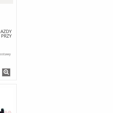
JAZDY
 PRZY
 PO
IJANIA
dostawy