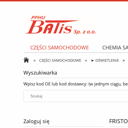
CZĘŚCI SAMOCHODOWE
CHEMIA 
»
»
»
NARZĘDZIA I AKCESORIA
OPONY
CZĘŚCI SAMOCHODOWE
► OŚWIETLENIE
Wyszukiwarka
Wpisz kod OE lub kod dostawcy: (w jednym ciągu, bez k
FRISTO
Zaloguj się