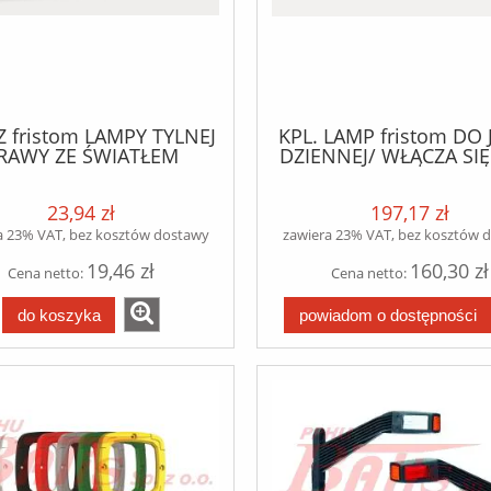
 fristom LAMPY TYLNEJ
KPL. LAMP fristom DO 
RAWY ZE ŚWIATŁEM
DZIENNEJ/ WŁĄCZA SIĘ
ECIWMGŁOWYM ORAZ
ZAPŁONIE/ WYŁĄCZA
ŚWIATŁEM COFANIA
WŁĄCZENIU ŚWIATEŁ M
23,94 zł
197,17 zł
a 23% VAT, bez kosztów dostawy
zawiera 23% VAT, bez kosztów 
19,46 zł
160,30 zł
Cena netto:
Cena netto:
do koszyka
powiadom o dostępności