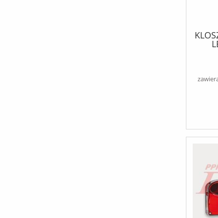
KLOSZ
L
zawier