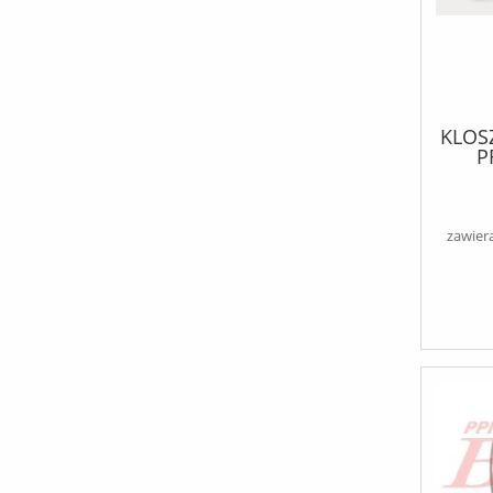
KLOSZ
P
PRZ
zawier