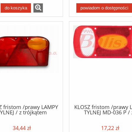
do koszyka
powiadom o dostępności
 fristom /prawy LAMPY
KLOSZ fristom /prawy
YLNEJ / z trójkątem
TYLNEJ MD-036 P / 
askowym; ze światłem
światłem cofania; 
przeciwmgłowym /
segmentowy / lamp
34,44 zł
17,22 zł
0002131 /