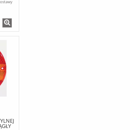
dostawy
TYLNEJ
ĄGŁY