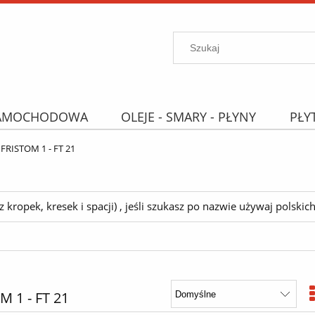
SAMOCHODOWA
OLEJE - SMARY - PŁYNY
PŁY
PROMOCJE
WYPRZEDAŻ
Wyszukiwarka "B
FRISTOM 1 - FT 21
ropek, kresek i spacji) , jeśli szukasz po nazwie używaj polskich 
M 1 - FT 21