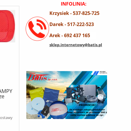
INFOLINIA:
Krzysiek - 537-825-725
Darek - 517-222-523
Arek - 692 437 165
sklep.internetowy@batis.pl
LAMPY
ze
lnym;
pa:
dostawy