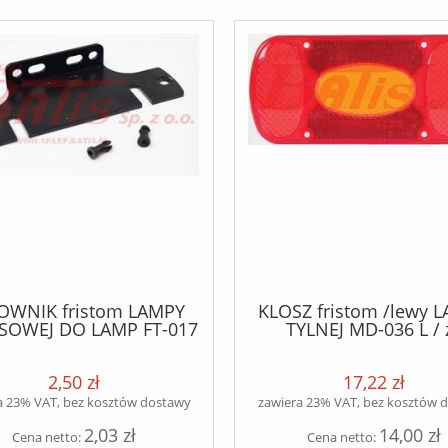
OWNIK fristom LAMPY
KLOSZ fristom /lewy 
SOWEJ DO LAMP FT-017
TYLNEJ MD-036 L / 
018 / wspornik obrysówki
światłem przeciwmgie
/
5-segmentowy / lam
2,50 zł
17,22 zł
0002141 /
a 23% VAT, bez kosztów dostawy
zawiera 23% VAT, bez kosztów 
2,03 zł
14,00 zł
Cena netto:
Cena netto: