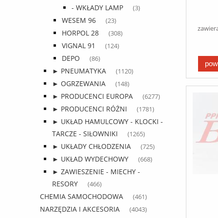
- WKŁADY LAMP
(3)
WESEM 96
(23)
zawier
HORPOL 28
(308)
VIGNAL 91
(124)
DEPO
(86)
pow
► PNEUMATYKA
(1120)
► OGRZEWANIA
(148)
► PRODUCENCI EUROPA
(6277)
► PRODUCENCI RÓŻNI
(1781)
► UKŁAD HAMULCOWY - KLOCKI -
TARCZE - SIŁOWNIKI
(1265)
► UKŁADY CHŁODZENIA
(725)
► UKŁAD WYDECHOWY
(668)
► ZAWIESZENIE - MIECHY -
RESORY
(466)
CHEMIA SAMOCHODOWA
(461)
NARZĘDZIA I AKCESORIA
(4043)