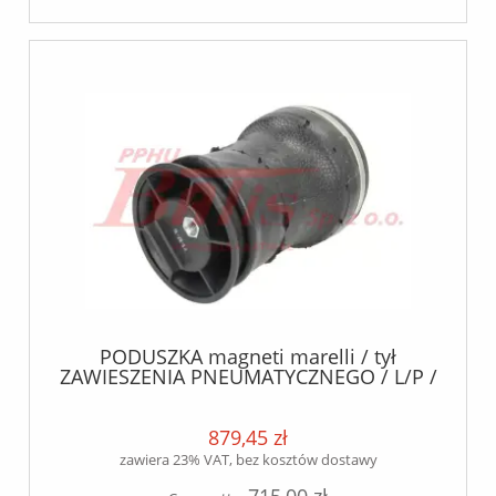
PODUSZKA magneti marelli / tył
ZAWIESZENIA PNEUMATYCZNEGO / L/P /
IVECO DAILY I, DAILY II, DAILY III, DAILY
IV, DAILY V, DAILY VI 2.3D-Electric 01.78 /
879,45 zł
zawiera 23% VAT, bez kosztów dostawy