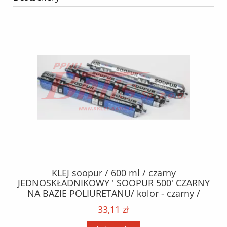
40
KLEJ soopur / 600 ml / czarny
ŻA
ez.
JEDNOSKŁADNIKOWY ' SOOPUR 500' CZARNY
NA BAZIE POLIURETANU/ kolor - czarny /
152
karton 20 szt. / pistolet do kleju 307730 /
33,11 zł