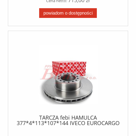
715,00 zł
Cena netto:
powiadom o dostępności
TARCZA febi HAMULCA
377*4*113*107*144 IVECO EUROCARGO
06-> PRZEDNIA