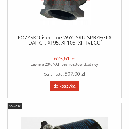
ŁOŻYSKO iveco oe WYCISKU SPRZĘGŁA
DAF CF, XF95, XF105, XF, IVECO
EUROCARGO, STRALIS, TRAKKER, MAN
TGA, TGL, TGM, TGS, TGX, MERCEDES,
RENAULT / stosowane też do skrzyni
623,61 zł
automatycznych /
zawiera 23% VAT, bez kosztów dostawy
507,00 zł
Cena netto:
do koszyka
nowość