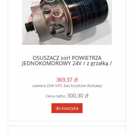
OSUSZACZ sorl POWIETRZA
JEDNOKOMOROWY 24V / z grzałką /
12,5bar / MAN; DAF; IVECO /
369,37 zł
zawiera 23% VAT, bez kosztów dostawy
300,30 zł
Cena netto:
do koszyka