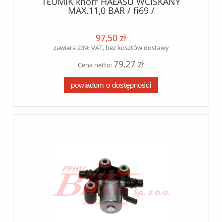
TŁUMIK knorr HAŁASU WCISKANY
MAX.11,0 BAR / fi69 /
MAN/MERCEDES/DAF/RVI/VOLVO/SCANIA/IVE
97,50 zł
zawiera 23% VAT, bez kosztów dostawy
79,27 zł
Cena netto:
powiadom o dostępności