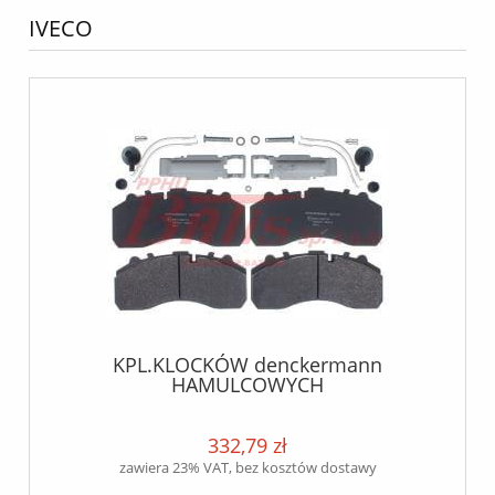
IVECO
KPL.KLOCKÓW denckermann
HAMULCOWYCH
SCANIA/DAF/MERCEDES/BPW/SAF/IVECO/MAN
29202
332,79 zł
zawiera 23% VAT, bez kosztów dostawy