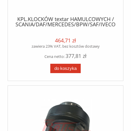
KPL.KLOCKÓW textar HAMULCOWYCH /
SCANIA/DAF/MERCEDES/BPW/SAF/IVECO/MAN
/ wva 29202/29278 /
464,71 zł
zawiera 23% VAT, bez kosztów dostawy
377,81 zł
Cena netto:
do koszyka