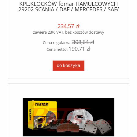
KPL.KLOCKÓW fomar HAMULCOWYCH
29202 SCANIA / DAF / MERCEDES / SAF/
BPW/ IVECO / MAN
234,57 zł
zawiera 23% VAT, bez kosztów dostawy
308,64 zł
Cena regularna:
190,71 zł
Cena netto:
do koszyka