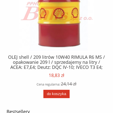
M
OLEJ shell / 209 litrów 10W40 RIMULA R6 MS /
SZ
opakowanie 209 l / sprzedajemy na litry /
ACEA: E7,E4; Deutz: DQC IV-10; IVECO T3 E4;
MAN: M3277; MTU: Category 3; Renault Trucks:
18,83 zł
RXD; Scania: LDF-2, LDF-3; Volvo: VDS-3
24,14 zł
Cena regularna:
do koszyka
Bestsellery