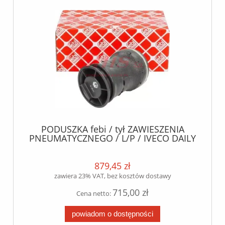
PODUSZKA febi / tył ZAWIESZENIA
PNEUMATYCZNEGO / L/P / IVECO DAILY
I, DAILY II, DAILY III, DAILY IV, DAILY V,
DAILY VI 2.3D-Electric 01.78 /
879,45 zł
zawiera 23% VAT, bez kosztów dostawy
715,00 zł
Cena netto:
powiadom o dostępności