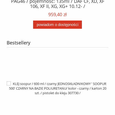
2,
PAG46 / pojemność: 135ml / DAF CF, XD, XF
C2
;
106, XF II, XG, XG+ 10.12- /
O,
MA
959,40 zł
powiadom o dostępności
Bestsellery