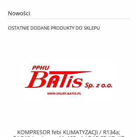
Nowości
OSTATNIE DODANE PRODUKTY DO SKLEPU
KOMPRESOR febi KLIMATYZACJI / R134a;
W