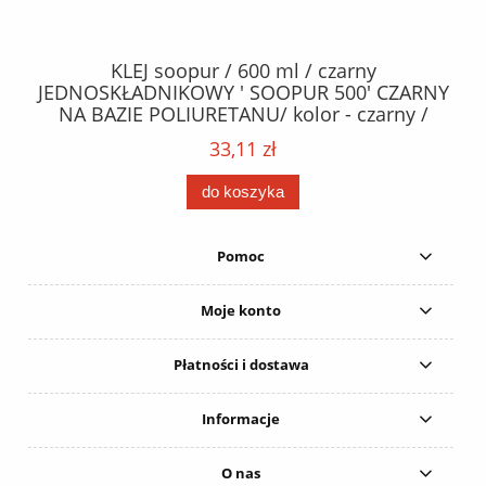
40
KLEJ soopur / 600 ml / czarny
ŻA
ez.
JEDNOSKŁADNIKOWY ' SOOPUR 500' CZARNY
NA BAZIE POLIURETANU/ kolor - czarny /
152
karton 20 szt. / pistolet do kleju 307730 /
33,11 zł
do koszyka
Pomoc
Moje konto
Płatności i dostawa
Informacje
O nas