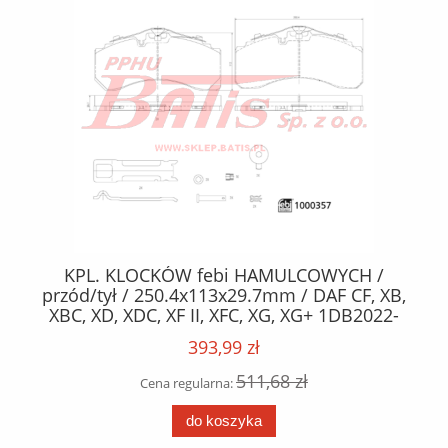
/
KPL. KLOCKÓW febi HAMULCOWYCH /
DR
przód/tył / 250.4x113x29.7mm / DAF CF, XB,
Ł
XBC, XD, XDC, XF II, XFC, XG, XG+ 1DB2022-
1NA06-PX-7239 05.13- /
393,99 zł
511,68 zł
Cena regularna:
do koszyka