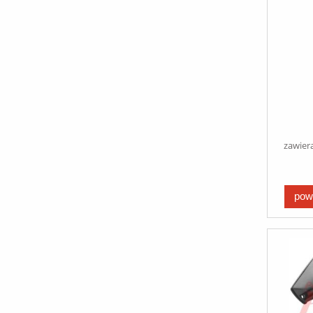
POD
202
S
zawier
pow