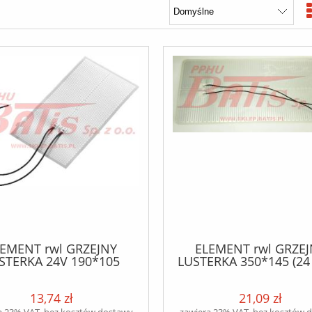
EMENT rwl GRZEJNY
ELEMENT rwl GRZE
STERKA 24V 190*105
LUSTERKA 350*145 (24 
W)
13,74 zł
21,09 zł
a 23% VAT, bez kosztów dostawy
zawiera 23% VAT, bez kosztów 