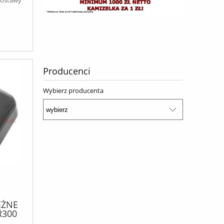
Producenci
Wybierz producenta
ĘŻNE
R300
*120