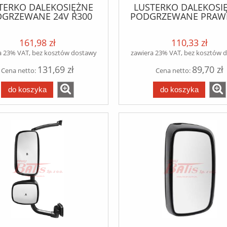
TERKO DALEKOSIĘŻNE
LUSTERKO DALEKOSI
GRZEWANE 24V R300
PODGRZEWANE PRAWE
E/PRAWE 219*170*120
R300 LEWE SCANI
5CF/75CF/85CF/95XF od
124/144/R/T rywa
161,98 zł
110,33 zł
03.2000-
06/ALTERN.75/85/95 od
a 23% VAT, bez kosztów dostawy
zawiera 23% VAT, bez kosztów 
92> sterowane ręcznie
131,69 zł
89,70 zł
rywal
Cena netto:
Cena netto:
do koszyka
do koszyka