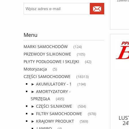
Menu
MARKI SAMOCHODÓW
(124)
PRZEWODY SILIKONOWE
(105)
PŁYTY PODŁOGOWE I SKLEJKI
(42)
Motoryzacja
(5)
CZĘŚCI SAMOCHODOWE
(18313)
► AKUMULATORY - 1
(194)
► AMORTYZATORY -
SPRZĘGŁA
(495)
► CZĘŚCI SILNIKOWE
(504)
► FILTRY SAMOCHODOWE
(978)
LUS
► KRAJOWY PRODUKT
(569)
24
L
LAMIRO
(4)