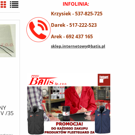
INFOLINIA:
Krzysiek - 537-825-725
Darek - 517-222-523
Arek - 692 437 165
sklep.internetowy@batis.pl
JNY
V /35
dostawy