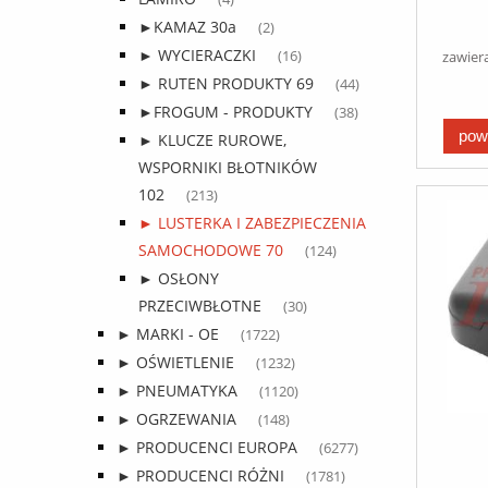
65
►KAMAZ 30a
(2)
0
r/75
► WYCIERACZKI
zawier
(16)
► RUTEN PRODUKTY 69
(44)
►FROGUM - PRODUKTY
(38)
pow
► KLUCZE RUROWE,
WSPORNIKI BŁOTNIKÓW
102
(213)
► LUSTERKA I ZABEZPIECZENIA
SAMOCHODOWE 70
(124)
► OSŁONY
PRZECIWBŁOTNE
(30)
► MARKI - OE
(1722)
► OŚWIETLENIE
(1232)
► PNEUMATYKA
(1120)
► OGRZEWANIA
(148)
► PRODUCENCI EUROPA
(6277)
► PRODUCENCI RÓŻNI
(1781)