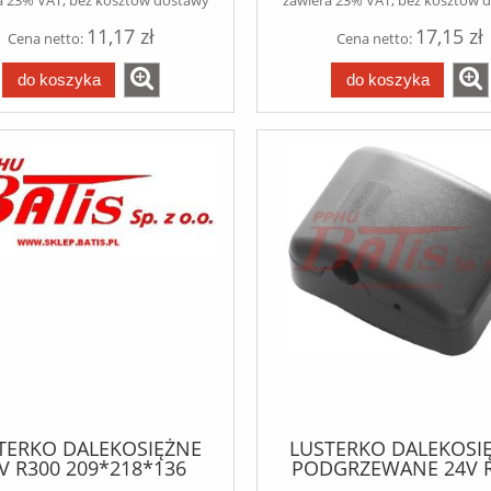
11,17 zł
17,15 zł
Cena netto:
Cena netto:
do koszyka
do koszyka
TERKO DALEKOSIĘŻNE
LUSTERKO DALEKOSI
V R300 209*218*136
PODGRZEWANE 24V 
EWE/PRAWE DAF CF
LEWE/PRAWE 219*170