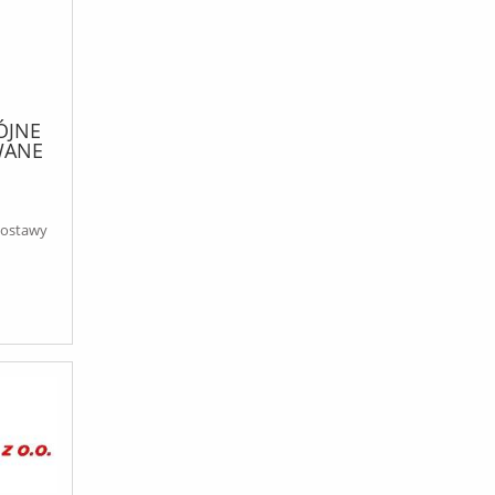
ÓJNE
WANE
 CASE
dostawy