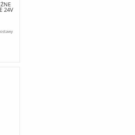
ĘŻNE
 24V
A
l
dostawy