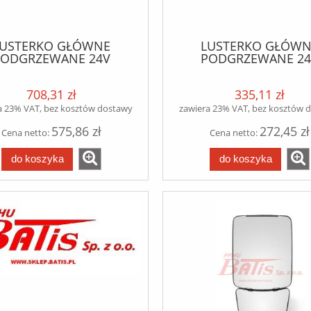
LUSTERKO GŁÓWNE
LUSTERKO GŁÓWN
PODGRZEWANE 24V
PODGRZEWANE 24
E/PRAWE 411*228*140
LEWE/PRAWE 411*228
AF XF 95/105/XC/CF
DAF XF105/CF STERO
708,31 zł
335,11 zł
OWANE ELEKTRYCZNIE
ELEKTRYCZNIE LR352
1689348 1689348 ZL01
a 23% VAT, bez kosztów dostawy
zawiera 23% VAT, bez kosztów 
LR3527EHA
575,86 zł
272,45 zł
Cena netto:
Cena netto:
do koszyka
do koszyka