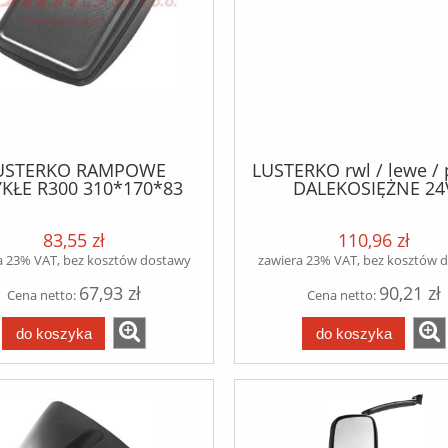
USTERKO RAMPOWE
LUSTERKO rwl / lewe /
KŁE R300 310*170*83
DALEKOSIĘŻNE 24
RCEDES ACTROS SKL
199*199*97 R300 D
->/ATEGO LKN od 01.98-
LF45/55 RVI PREMIUM
83,55 zł
110,96 zł
04/ATEGO II od 10.04/
STEROWANE RĘCZN
od 09.01-09.04/AXOR II
a 23% VAT, bez kosztów dostawy
zawiera 23% VAT, bez kosztów 
od 10.04
67,93 zł
90,21 zł
Cena netto:
Cena netto:
do koszyka
do koszyka