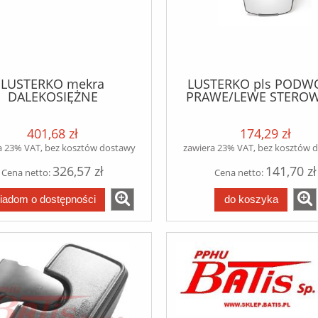
LUSTERKO mekra
LUSTERKO pls PODW
DALEKOSIĘŻNE
PRAWE/LEWE STERO
GRZEWANE 24V R300
RĘCZNIE NEW HOLLAND
*198*126 LEWE/PRAWE
401,68 zł
174,29 zł
MAN TGL/TGM/TGA
TEROWANE RĘCZNIE
a 23% VAT, bez kosztów dostawy
zawiera 23% VAT, bez kosztów 
326,57 zł
141,70 zł
Cena netto:
Cena netto:
iadom o dostępności
do koszyka