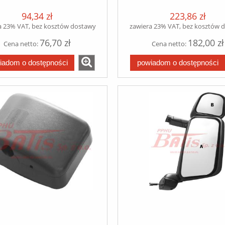
/75/85 95 XF 03.2000-
DAF 65CF/75CF/85CF/9
94,34 zł
223,86 zł
4.2006 ALTERNATIVE
03.2000-
/85/95 po 09.1992 rywal
04.2006/ALTERN.75/85
a 23% VAT, bez kosztów dostawy
zawiera 23% VAT, bez kosztów 
09.92>
76,70 zł
182,00 zł
Cena netto:
Cena netto:
iadom o dostępności
powiadom o dostępności