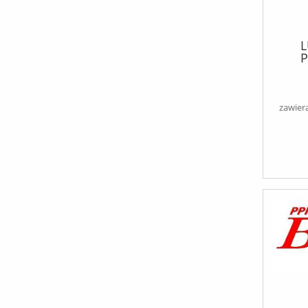
LEW
D
STER
zawier