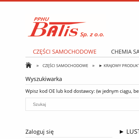
CZĘŚCI SAMOCHODOWE
CHEMIA 
»
»
NARZĘDZIA I AKCESORIA
OPONY
CZĘŚCI SAMOCHODOWE
► KRAJOWY PRODUK
Wyszukiwarka
Wpisz kod OE lub kod dostawcy: (w jednym ciągu, bez k
► LUS
Zaloguj się