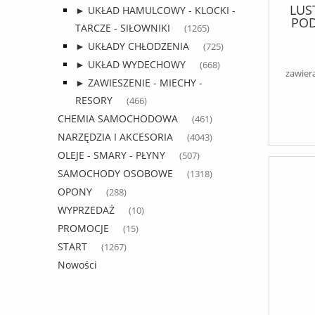
LUS
► UKŁAD HAMULCOWY - KLOCKI -
POD
TARCZE - SIŁOWNIKI
(1265)
LEW
DAF 6
► UKŁADY CHŁODZENIA
(725)
► UKŁAD WYDECHOWY
(668)
04.20
zawier
► ZAWIESZENIE - MIECHY -
09.
RESORY
(466)
CHEMIA SAMOCHODOWA
(461)
NARZĘDZIA I AKCESORIA
(4043)
OLEJE - SMARY - PŁYNY
(507)
SAMOCHODY OSOBOWE
(1318)
OPONY
(288)
WYPRZEDAŻ
(10)
PROMOCJE
(15)
START
(1267)
Nowości