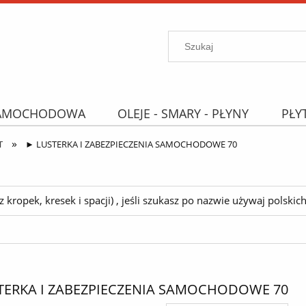
SAMOCHODOWA
OLEJE - SMARY - PŁYNY
PŁY
»
PROMOCJE
WYPRZEDAŻ
Wyszukiwarka "B
T
► LUSTERKA I ZABEZPIECZENIA SAMOCHODOWE 70
ropek, kresek i spacji) , jeśli szukasz po nazwie używaj polskich 
TERKA I ZABEZPIECZENIA SAMOCHODOWE 70