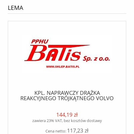
LEMA
KPL. NAPRAWCZY DRĄŻKA
REAKCYJNEGO TRÓJKĄTNEGO VOLVO
FH12-16//FM7/9/10/12// (CENTRALNY)
/FI-90 lema
144,19 zł
zawiera 23% VAT, bez kosztów dostawy
117,23 zł
Cena netto: