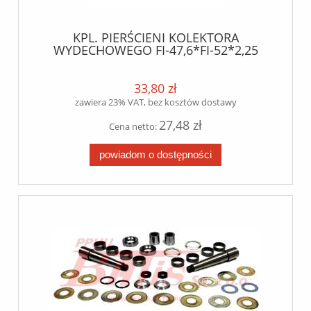
KPL. PIERŚCIENI KOLEKTORA
WYDECHOWEGO FI-47,6*FI-52*2,25
SCANIA DC9/DC-DT12/DC13/DC16 lema
33,80 zł
zawiera 23% VAT, bez kosztów dostawy
27,48 zł
Cena netto:
powiadom o dostępności