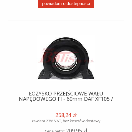
powiadom o dostępności
ŁOŻYSKO PRZEJŚCIOWE WAŁU
NAPĘDOWEGO FI - 60mm DAF XF105 /
XF95 / 95XF / CF75 / 75CF / CF85 / 85CF
lema
258,24 zł
zawiera 23% VAT, bez kosztów dostawy
209,95 zł
Cena netto: