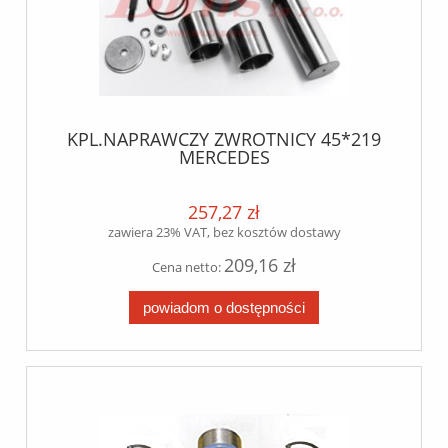
KPL.NAPRAWCZY ZWROTNICY 45*219
MERCEDES
1219/1413/1414/1417/1419/1420/1422/1424/1
lema
257,27 zł
zawiera 23% VAT, bez kosztów dostawy
209,16 zł
Cena netto:
powiadom o dostępności