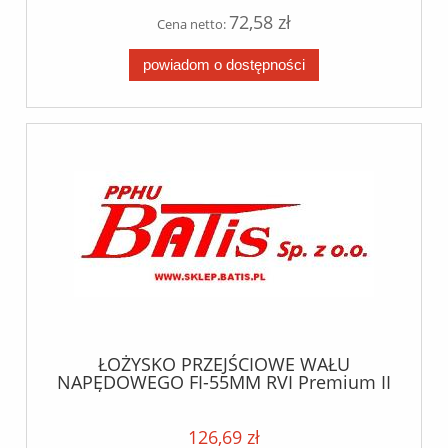
72,58 zł
Cena netto:
powiadom o dostępności
ŁOŻYSKO PRZEJŚCIOWE WAŁU
NAPĘDOWEGO FI-55MM RVI Premium II
/ Kerax DXi 11/13 / Magnum DXi 12/13
lema
126,69 zł