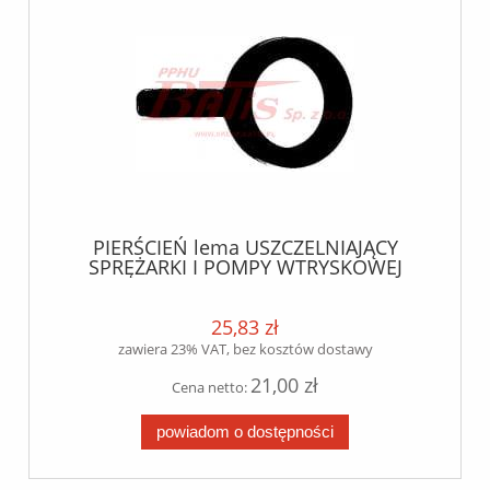
PIERŚCIEŃ lema USZCZELNIAJĄCY
SPRĘŻARKI I POMPY WTRYSKOWEJ
SCANIA SERIA 4 MOT. DC 9/DC 11/DC-DT
12/DC 16
25,83 zł
zawiera 23% VAT, bez kosztów dostawy
21,00 zł
Cena netto:
powiadom o dostępności