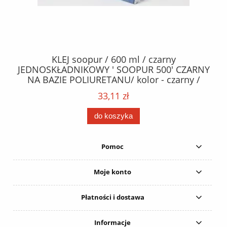
40
KLEJ soopur / 600 ml / czarny
ŻA
ez.
JEDNOSKŁADNIKOWY ' SOOPUR 500' CZARNY
NA BAZIE POLIURETANU/ kolor - czarny /
152
karton 20 szt. / pistolet do kleju 307730 /
33,11 zł
do koszyka
Pomoc
Moje konto
Płatności i dostawa
Informacje