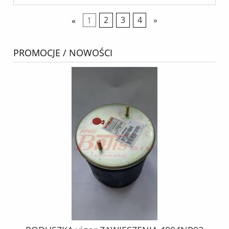
«
1
2
3
4
»
PROMOCJE / NOWOŚCI