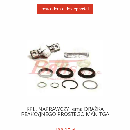
powiadom o dostępności
KPL. NAPRAWCZY lema DRĄŻKA
REAKCYJNEGO PROSTEGO MAN TGA
41.360// D-2*23/L-130/FI-72 lema