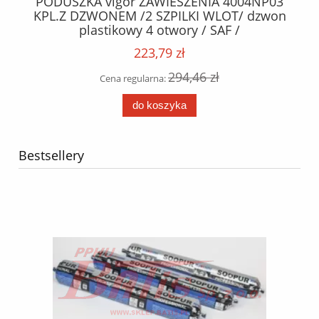
 /
PODUSZKA vigor ZAWIESZENIA 4004NP03
K
/
KPL.Z DZWONEM /2 SZPILKI WLOT/ dzwon
plastikowy 4 otwory / SAF /
223,79 zł
294,46 zł
Cena regularna:
do koszyka
Bestsellery