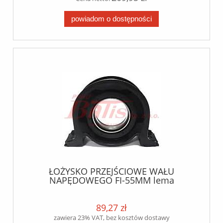
powiadom o dostępności
ŁOŻYSKO PRZEJŚCIOWE WAŁU
NAPĘDOWEGO FI-55MM lema
89,27 zł
zawiera 23% VAT, bez kosztów dostawy