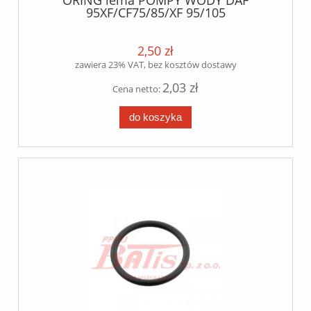
ORING lema POMPY WODY DAF
95XF/CF75/85/XF 95/105
2,50 zł
zawiera 23% VAT, bez kosztów dostawy
2,03 zł
Cena netto:
do koszyka