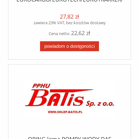
AS/AD// 49,7*72,6*70
27,82 zł
zawiera 23% VAT, bez kosztów dostawy
22,62 zł
Cena netto:
powiadom o dostępności