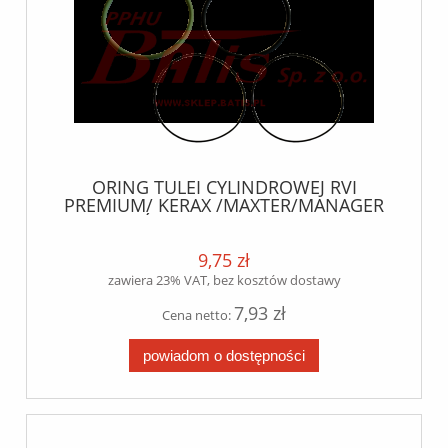
ORING TULEI CYLINDROWEJ RVI
PREMIUM/ KERAX /MAXTER/MANAGER
/GÓRNY 134,2*5,70 lema
9,75 zł
zawiera 23% VAT, bez kosztów dostawy
7,93 zł
Cena netto:
powiadom o dostępności