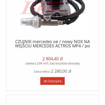
CZUJNIK mercedes oe / nowy NOX NA
WEJŚCIU MERCEDES ACTROS MP4 / po
roku 2016 / przed katalizatorem / /
Proszę nie wydawać na WZ / towar nie
podlega zwrotowi , tylko reklamacja /
2 804,40 zł
zawiera 23% VAT, bez kosztów dostawy
2 280,00 zł
Cena netto:
do koszyka