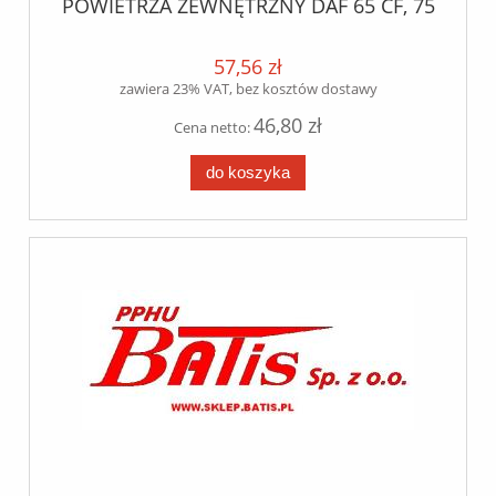
POWIETRZA ZEWNĘTRZNY DAF 65 CF, 75
CF, 85 CF, CF 65, CF 75 /IV, CF 85 /IV, LF
45, LF 55, XF 95/105 RVI Midlum,
Premium /TR/PR, Premium II TR/PR,
57,56 zł
Kerax, AE Magnum, Magnum E-Tech,
zawiera 23% VAT, bez kosztów dostawy
Magnum DXi 12/13
46,80 zł
Cena netto:
do koszyka