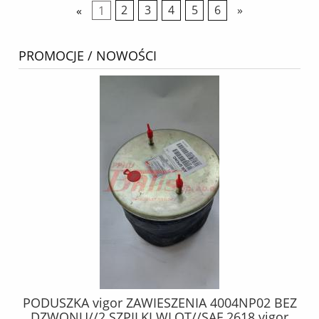
«
1
2
3
4
5
6
»
PROMOCJE / NOWOŚCI
MM
PODUSZKA vigor ZAWIESZENIA 4004NP02 BEZ
DR
DZWONU//2 SZPILKI WLOT//SAF 2618 vigor
Ł