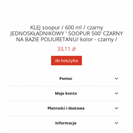
40
KLEJ soopur / 600 ml / czarny
ŻA
ez.
JEDNOSKŁADNIKOWY ' SOOPUR 500' CZARNY
NA BAZIE POLIURETANU/ kolor - czarny /
152
karton 20 szt. / pistolet do kleju 307730 /
33,11 zł
do koszyka
Pomoc
Moje konto
Płatności i dostawa
Informacje