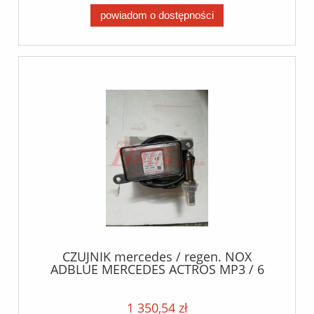
powiadom o dostępności
CZUJNIK mercedes / regen. NOX
ADBLUE MERCEDES ACTROS MP3 / 6
miesięcy gwarancji od daty sprzedaży / -
RDZEŃ 1566982 producent MERCEDES
1 350,54 zł