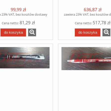
NIKOWY za 1 zł NETTO
wym.352*175*190 /SI
ASZAMY DO KONTAKTU!
NIEBIESKI/
99,99 zł
636,87 zł
a 23% VAT, bez kosztów dostawy
zawiera 23% VAT, bez kosztów 
81,29 zł
517,78 zł
Cena netto:
Cena netto:
do koszyka
do koszyka