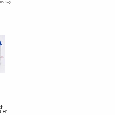
dostawy
ch
CH'