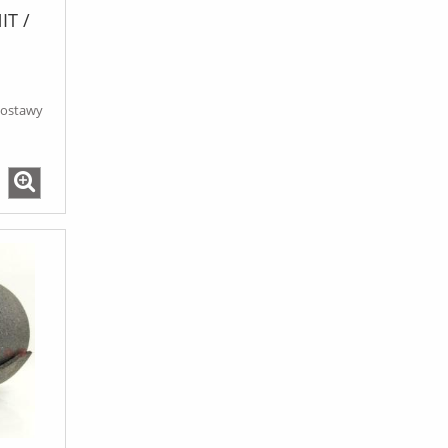
IT /
dostawy