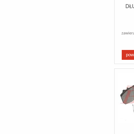
DŁU
zawier
pow