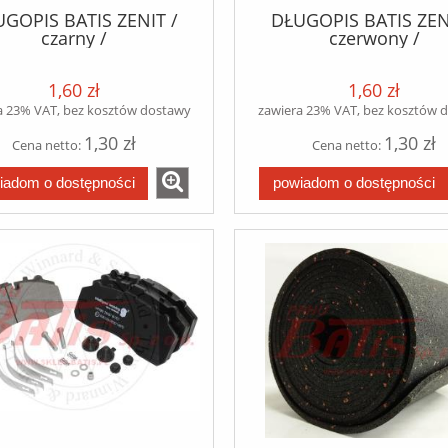
GOPIS BATIS ZENIT /
DŁUGOPIS BATIS ZEN
czarny /
czerwony /
1,60 zł
1,60 zł
a 23% VAT, bez kosztów dostawy
zawiera 23% VAT, bez kosztów 
1,30 zł
1,30 zł
Cena netto:
Cena netto:
iadom o dostępności
powiadom o dostępności