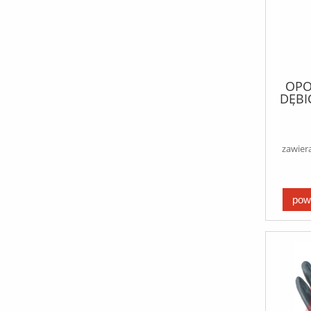
OPO
DĘBI
2 
paliwo
na m
zawier
pow