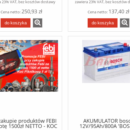
a 23% VAT, bez kosztów dostawy
zawiera 23% VAT, bez kosztów 
250,93 zł
137,40 zł
Cena netto:
Cena netto:
do koszyka
do koszyka
zakupie produktów FEBI
AKUMULATOR bos
otę 1500zł NETTO - KOC
12V/95Ah/800A 'BOS