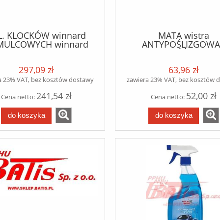
L. KLOCKÓW winnard
MATA wistra
MULCOWYCH winnard
ANTYPOŚLIZGOWA
29202 winnard
GRUBOŚĆ - 6MM 
SZEROKOŚĆ - 25CM / 
297,09 zł
63,96 zł
a 23% VAT, bez kosztów dostawy
zawiera 23% VAT, bez kosztów 
241,54 zł
52,00 zł
Cena netto:
Cena netto:
do koszyka
do koszyka