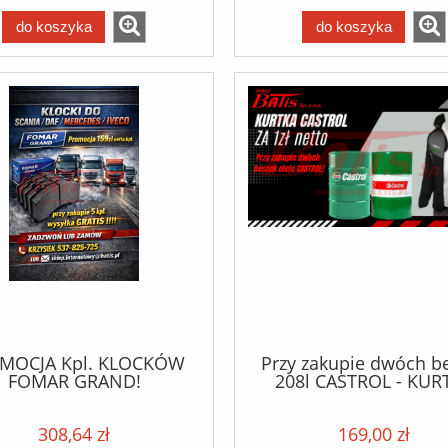
do koszyka
do koszyka
MOCJA Kpl. KLOCKÓW
Przy zakupie dwóch b
FOMAR GRAND!
208l CASTROL - KUR
SOFTSHELL za 1zł N
ZAPRASZAMY DO KONT
308,64 zł
169,00 zł