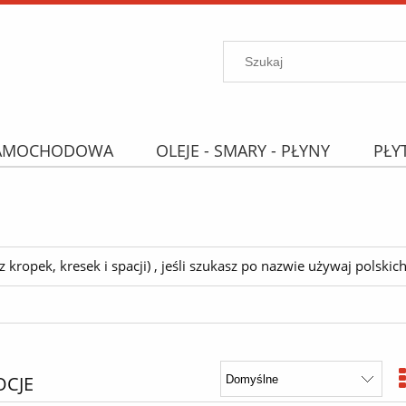
SAMOCHODOWA
OLEJE - SMARY - PŁYNY
PŁY
PROMOCJE
WYPRZEDAŻ
Wyszukiwarka "B
ropek, kresek i spacji) , jeśli szukasz po nazwie używaj polskich 
CJE