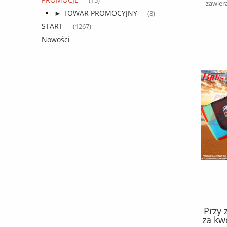
(15)
zawier
► TOWAR PROMOCYJNY
(8)
START
(1267)
Nowości
Przy 
za kw