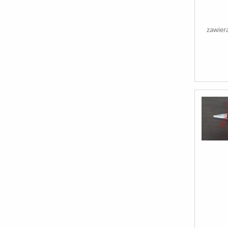
PIK
ZAPR
zawier