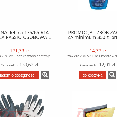
NA dębica 175/65 R14
PROMOCJA - ZRÓB ZA
CA PASSIO OSOBOWA L
ZA minimum 350 zł bru
82T (kl. efektywności
Odmrażacz do szyb GRAT
we: F, kl. przyczepności
171,73 zł
14,77 zł
okrej naw.: C, poziom
hałasu: 2 - 69dB)
a 23% VAT, bez kosztów dostawy
zawiera 23% VAT, bez kosztów 
139,62 zł
12,01 zł
Cena netto:
Cena netto:
iadom o dostępności
do koszyka