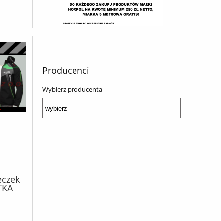
Producenci
Wybierz producenta
eczek
TKA
ETTO
AKTU!