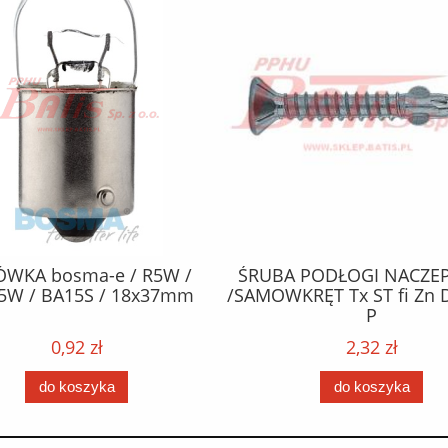
ÓWKA bosma-e / R5W /
ŚRUBA PODŁOGI NACZEP
5W / BA15S / 18x37mm
/SAMOWKRĘT Tx ST fi Zn 
P
0,92 zł
2,32 zł
do koszyka
do koszyka