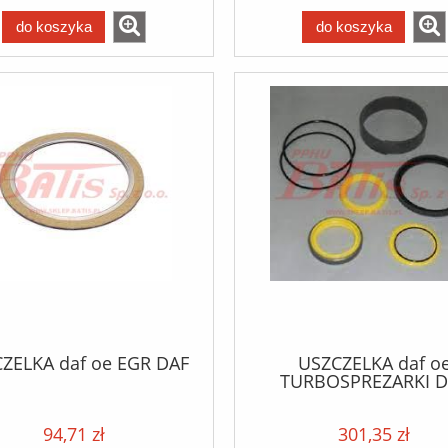
do koszyka
do koszyka
ZELKA daf oe EGR DAF
USZCZELKA daf o
TURBOSPREZARKI D
94,71 zł
301,35 zł