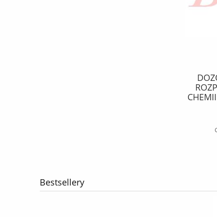
SZYBKOZŁĄCZE john guest
DOZO
PROSTE 12*12MM john quest
ROZP
CHEMII
cz
10,01 zł
14,10 zł
Cena regularna:
do koszyka
Bestsellery