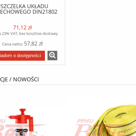
SZCZELKA UKŁADU
ECHOWEGO DIN21802
DAF dinex
71,12 zł
a 23% VAT, bez kosztów dostawy
57,82 zł
Cena netto:
iadom o dostępności
JE / NOWOŚCI