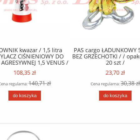
WNIK kwazar / 1,5 litra
PAS cargo ŁADUNKOWY 
YLACZ CIŚNIENIOWY DO
BEZ GRZECHOTKI / / opa
 AGRESYWNEJ 1,5 VENUS /
20 szt /
erwony / do substancji
108,35 zł
23,70 zł
kwasowych /
140,71 zł
30,38 zł
Cena regularna:
Cena regularna:
do koszyka
do koszyka