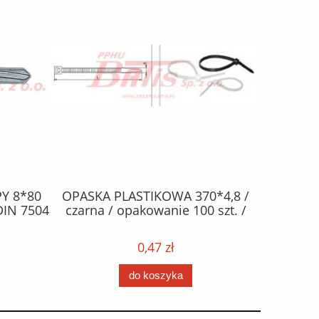
Y 8*80
OPASKA PLASTIKOWA 370*4,8 /
ŻAR
DIN 7504
czarna / opakowanie 100 szt. /
halogen
0,47 zł
do koszyka