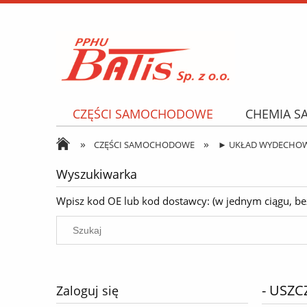
CZĘŚCI SAMOCHODOWE
CHEMIA 
»
»
NARZĘDZIA I AKCESORIA
OPONY
CZĘŚCI SAMOCHODOWE
► UKŁAD WYDECHO
Wyszukiwarka
Wpisz kod OE lub kod dostawcy: (w jednym ciągu, bez k
- USZC
Zaloguj się