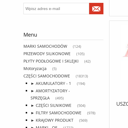
Menu
MARKI SAMOCHODÓW
(124)
PRZEWODY SILIKONOWE
(105)
PŁYTY PODŁOGOWE I SKLEJKI
(42)
Motoryzacja
(5)
CZĘŚCI SAMOCHODOWE
(18313)
► AKUMULATORY - 1
(194)
► AMORTYZATORY -
SPRZĘGŁA
(495)
USZC
► CZĘŚCI SILNIKOWE
(504)
► FILTRY SAMOCHODOWE
(978)
► KRAJOWY PRODUKT
(569)
► MARKI - OE
(1722)