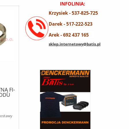
INFOLINIA:
Krzysiek - 537-825-725
Darek - 517-222-523
Arek - 692 437 165
sklep.internetowy@batis.pl
NĄ FI-
ODU
 0.11
dostawy