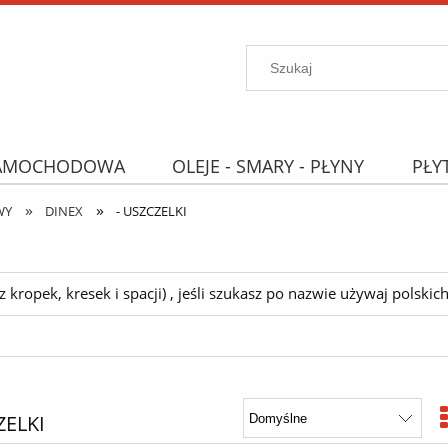
SAMOCHODOWA
OLEJE - SMARY - PŁYNY
PŁY
»
»
PROMOCJE
WYPRZEDAŻ
Wyszukiwarka "B
WY
DINEX
- USZCZELKI
ropek, kresek i spacji) , jeśli szukasz po nazwie używaj polskich 
ZELKI