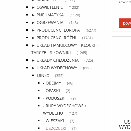
zawier
► OŚWIETLENIE
(1232)
► PNEUMATYKA
(1120)
► OGRZEWANIA
(148)
pow
► PRODUCENCI EUROPA
(6277)
► PRODUCENCI RÓŻNI
(1781)
► UKŁAD HAMULCOWY - KLOCKI -
TARCZE - SIŁOWNIKI
(1265)
► UKŁADY CHŁODZENIA
(725)
► UKŁAD WYDECHOWY
(668)
DINEX
(355)
- OBEJMY
(48)
- OPASKI
(2)
- PODUSZKI
(3)
- RURY WYDECHOWE /
WYDECHU
(127)
- WIESZAKI
US
(3)
WYD
- USZCZELKI
(7)