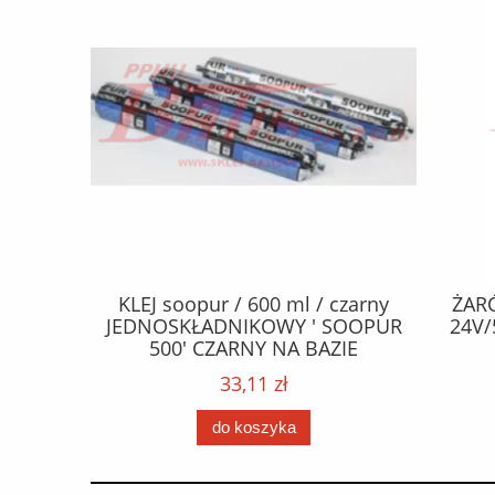
CZEPY
KLEJ soopur / 600 ml / czarny
ŻAR
65 fl Zn
JEDNOSKŁADNIKOWY ' SOOPUR
24V/
.frez. Tx
500' CZARNY NA BAZIE
 / Wkręty
POLIURETANU/ kolor - czarny /
33,11 zł
ać: groty
karton 20 szt. / pistolet do kleju
 /
307730 /
do koszyka