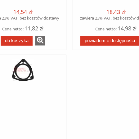
RVI
DAF 95 dinex
GER/MAXTER/MAJOR/MAGNUM
14,54 zł
18,43 zł
dinex
a 23% VAT, bez kosztów dostawy
zawiera 23% VAT, bez kosztów 
11,82 zł
14,98 zł
Cena netto:
Cena netto:
do koszyka
powiadom o dostępności