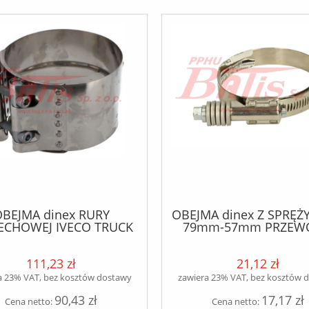
BEJMA dinex RURY
OBEJMA dinex Z SPRĘŻY
CHOWEJ IVECO TRUCK
79mm-57mm PRZEW
[EURO 6]
INTERCOOLERA / waga
kg /
111,23 zł
21,12 zł
a 23% VAT, bez kosztów dostawy
zawiera 23% VAT, bez kosztów 
90,43 zł
17,17 zł
Cena netto:
Cena netto: