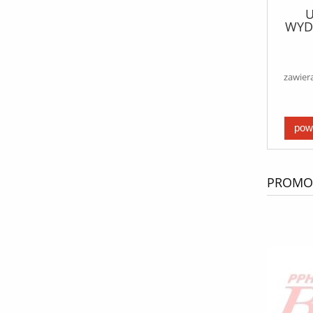
U
WYD
zawier
pow
PROMOC