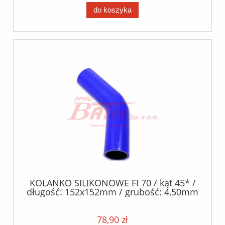
do koszyka
KOLANKO SILIKONOWE FI 70 / kąt 45* /
długość: 152x152mm / grubość: 4,50mm
/- 0.5mm / silikon poliester /
78,90 zł