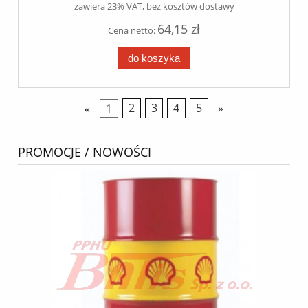
zawiera 23% VAT, bez kosztów dostawy
64,15 zł
Cena netto:
do koszyka
«
1
2
3
4
5
»
PROMOCJE / NOWOŚCI