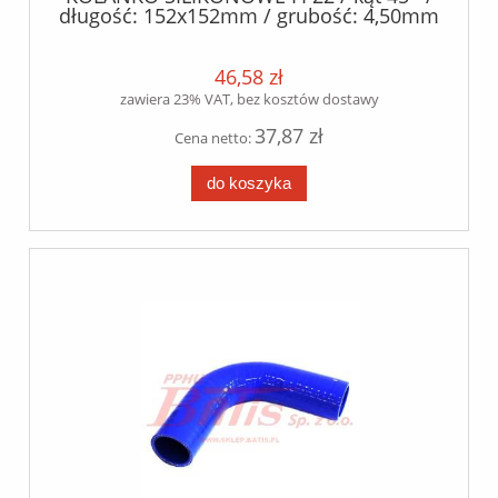
długość: 152x152mm / grubość: 4,50mm
+/- 0.5mm / silikon+poliester /
46,58 zł
zawiera 23% VAT, bez kosztów dostawy
37,87 zł
Cena netto:
do koszyka