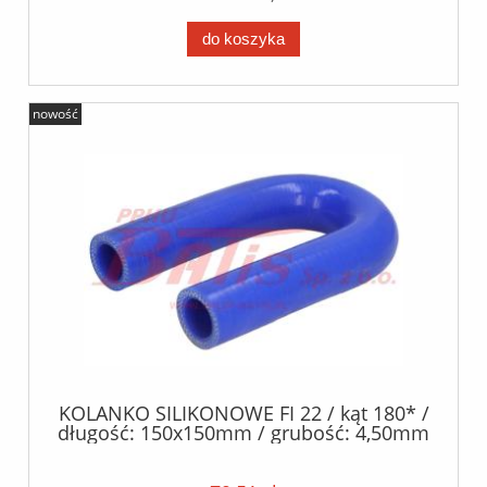
do koszyka
nowość
KOLANKO SILIKONOWE FI 22 / kąt 180* /
długość: 150x150mm / grubość: 4,50mm
+/- 0.5mm / silikon+poliester /