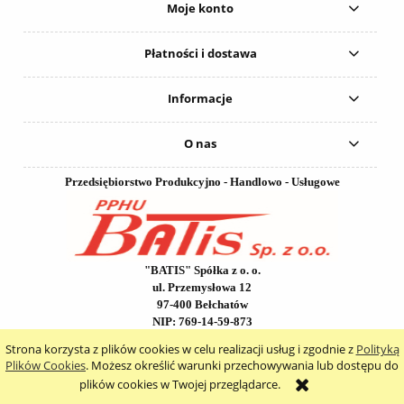
Moje konto
Płatności i dostawa
Informacje
O nas
Przedsiębiorstwo Produkcyjno - Handlowo - Usługowe
"BATIS" Spółka z o. o.
ul. Przemysłowa 12
97-400 Bełchatów
NIP: 769-14-59-873
REGON: 590457863
Strona korzysta z plików cookies w celu realizacji usług i zgodnie z
Polityką
KRS: 0000043892
Plików Cookies
. Możesz określić warunki przechowywania lub dostępu do
Sąd Rejonowy dla Łodzi-Śródmieścia w Łodzi, XX Wydział
plików cookies w Twojej przeglądarce.
Krajowego Rejestru Sądowego