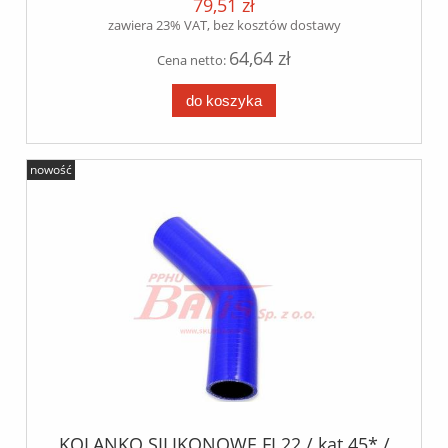
79,51 zł
zawiera 23% VAT, bez kosztów dostawy
64,64 zł
Cena netto:
do koszyka
nowość
KOLANKO SILIKONOWE FI 22 / kąt 45* /