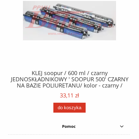
40
KLEJ soopur / 600 ml / czarny
ŻA
ez.
JEDNOSKŁADNIKOWY ' SOOPUR 500' CZARNY
NA BAZIE POLIURETANU/ kolor - czarny /
152
karton 20 szt. / pistolet do kleju 307730 /
33,11 zł
do koszyka
Pomoc