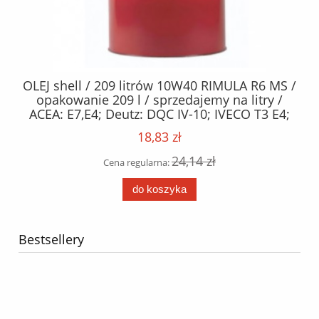
3
OLEJ shell / 209 litrów 10W40 RIMULA R6 MS /
n
opakowanie 209 l / sprzedajemy na litry /
ACEA: E7,E4; Deutz: DQC IV-10; IVECO T3 E4;
MAN: M3277; MTU: Category 3; Renault Trucks:
18,83 zł
RXD; Scania: LDF-2, LDF-3; Volvo: VDS-3
24,14 zł
Cena regularna:
do koszyka
Bestsellery