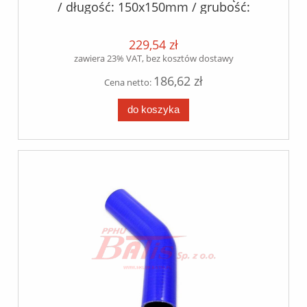
/ długość: 150x150mm / grubość:
5,00mm +/- 0.5mm / silikon+poliester /
229,54 zł
zawiera 23% VAT, bez kosztów dostawy
186,62 zł
Cena netto:
do koszyka