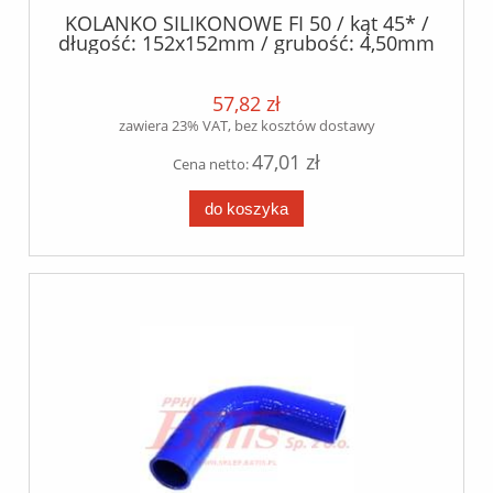
KOLANKO SILIKONOWE FI 50 / kąt 45* /
długość: 152x152mm / grubość: 4,50mm
/- 0.5mm / silikon poliester /
57,82 zł
zawiera 23% VAT, bez kosztów dostawy
47,01 zł
Cena netto:
do koszyka