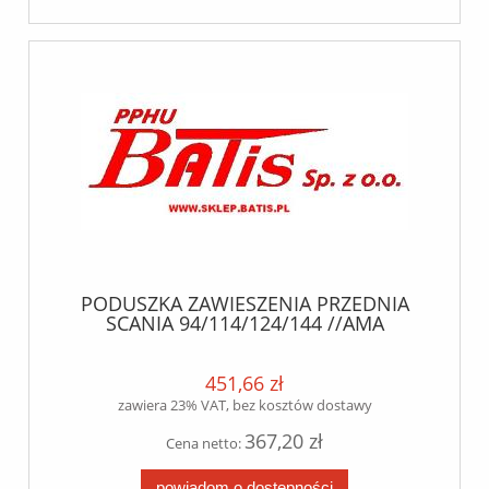
PODUSZKA ZAWIESZENIA PRZEDNIA
SCANIA 94/114/124/144 //AMA
740/860//AMA RE 8x2B// KPL. Z
DZWONEM
451,66 zł
zawiera 23% VAT, bez kosztów dostawy
367,20 zł
Cena netto:
powiadom o dostępności