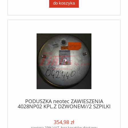
do koszyka
PODUSZKA neotec ZAWIESZENIA
4028NP02 KPL.Z DZWONEM//2 SZPILKI
WLOT//DZWON 4 neotec
354,98 zł
zawiera 23% VAT, bez kosztów dostawy