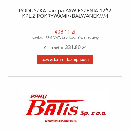
PODUSZKA sampa ZAWIESZENIA 12*2
KPL.Z POKRYWAMI//BAŁWANEK///4
SZPILKI// ROZSTAW SZPILEK 232,00MM
OCHYDUS
408,11 zł
zawiera 23% VAT, bez kosztów dostawy
331,80 zł
Cena netto:
powiadom o dostępności