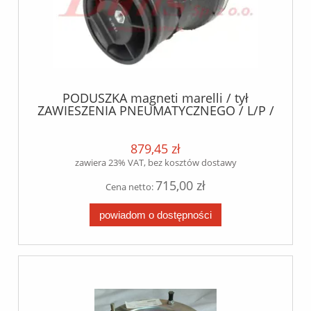
PODUSZKA magneti marelli / tył
ZAWIESZENIA PNEUMATYCZNEGO / L/P /
IVECO DAILY I, DAILY II, DAILY III, DAILY
IV, DAILY V, DAILY VI 2.3D-Electric 01.78 /
879,45 zł
zawiera 23% VAT, bez kosztów dostawy
715,00 zł
Cena netto:
powiadom o dostępności