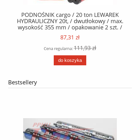
X /
PODNOŚNIK cargo / 20 ton LEWAREK
HYDRAULICZNY 20t, / dwutłokowy / max.
wysokość 355 mm / opakowanie 2 szt. /
87,31 zł
111,93 zł
Cena regularna:
do koszyka
Bestsellery