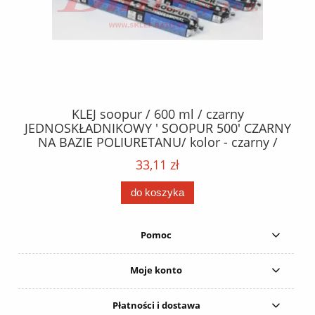
40
KLEJ soopur / 600 ml / czarny
ŻA
ez.
JEDNOSKŁADNIKOWY ' SOOPUR 500' CZARNY
NA BAZIE POLIURETANU/ kolor - czarny /
152
karton 20 szt. / pistolet do kleju 307730 /
33,11 zł
do koszyka
Pomoc
Moje konto
Płatności i dostawa