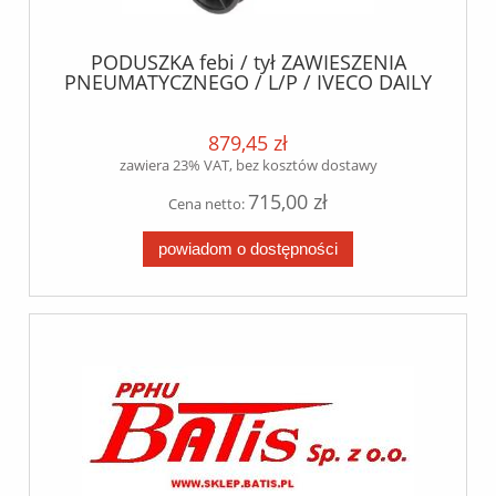
PODUSZKA febi / tył ZAWIESZENIA
PNEUMATYCZNEGO / L/P / IVECO DAILY
I, DAILY II, DAILY III, DAILY IV, DAILY V,
DAILY VI 2.3D-Electric 01.78 /
879,45 zł
zawiera 23% VAT, bez kosztów dostawy
715,00 zł
Cena netto:
powiadom o dostępności