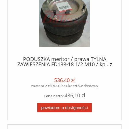
PODUSZKA meritor / prawa TYLNA
ZAWIESZENIA FD138-18 1/2 M10 / kpl. z
okuciami / otwór z wlotem w górnej
płycie / 7,50kg /
536,40 zł
zawiera 23% VAT, bez kosztów dostawy
436,10 zł
Cena netto:
powiadom o dostępności