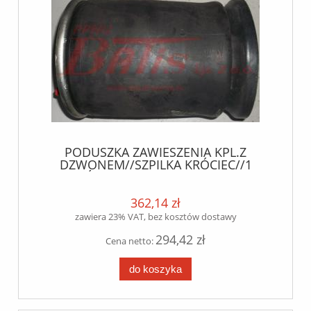
PODUSZKA ZAWIESZENIA KPL.Z
DZWONEM//SZPILKA KRÓCIEC//1
OTWÓR W DZWONIE///FRUEHAUF
blacktechKomentarz : KPL.Z
DZWONEM// DZWON PLASIKOWY/
362,14 zł
zawiera 23% VAT, bez kosztów dostawy
294,42 zł
Cena netto:
do koszyka