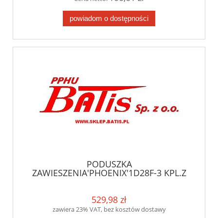
powiadom o dostępności
PODUSZKA
ZAWIESZENIA'PHOENIX'1D28F-3 KPL.Z
DZWONEM/2 SZPILKI
WLOT/SAF//MERCEDES OSIE DCA
WEIGHTMASTER ORAZ AIRMASTER
529,98 zł
phoenix
zawiera 23% VAT, bez kosztów dostawy