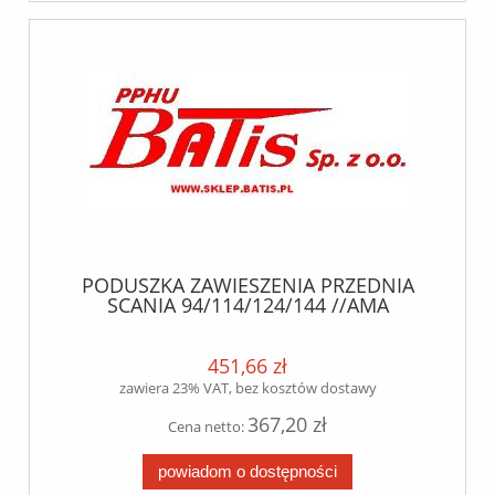
PODUSZKA ZAWIESZENIA PRZEDNIA
SCANIA 94/114/124/144 //AMA
740/860//AMA RE 8x2B// KPL. Z
DZWONEM
451,66 zł
zawiera 23% VAT, bez kosztów dostawy
367,20 zł
Cena netto:
powiadom o dostępności