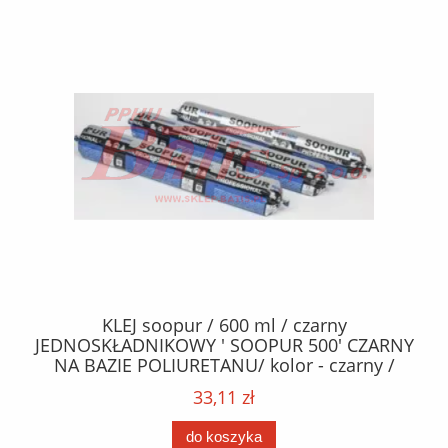
40
KLEJ soopur / 600 ml / czarny
ŻA
ez.
JEDNOSKŁADNIKOWY ' SOOPUR 500' CZARNY
NA BAZIE POLIURETANU/ kolor - czarny /
152
karton 20 szt. / pistolet do kleju 307730 /
33,11 zł
do koszyka