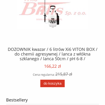
MM
DOZOWNIK kwazar / 6 litrów Xi6 VITON BOX /
O
do chemii agresywnej / lanca z włókna
szklanego / lanca 50cm / pH 6-8 /
166,22 zł
215,87 zł
Cena regularna:
do koszyka
Bestsellery