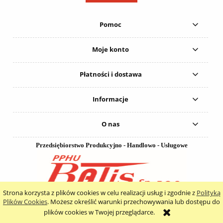
Pomoc
Moje konto
Płatności i dostawa
Informacje
O nas
Przedsiębiorstwo Produkcyjno - Handlowo - Usługowe
Strona korzysta z plików cookies w celu realizacji usług i zgodnie z
Polityką
"BATIS" Spółka z o. o.
Plików Cookies
. Możesz określić warunki przechowywania lub dostępu do
ul. Przemysłowa 12
plików cookies w Twojej przeglądarce.
97-400 Bełchatów
NIP: 769-14-59-873