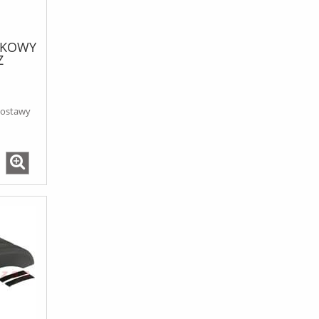
IKOWY
Z
X740
dostawy