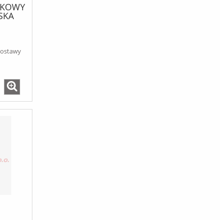
IKOWY
SKA
90
dostawy