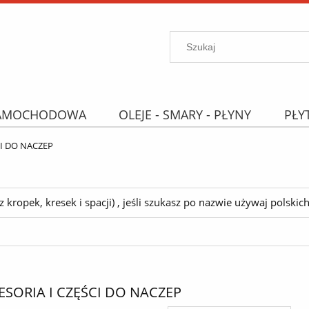
SAMOCHODOWA
OLEJE - SMARY - PŁYNY
PŁY
PROMOCJE
WYPRZEDAŻ
Wyszukiwarka "B
CI DO NACZEP
ropek, kresek i spacji) , jeśli szukasz po nazwie używaj polskich 
SORIA I CZĘŚCI DO NACZEP