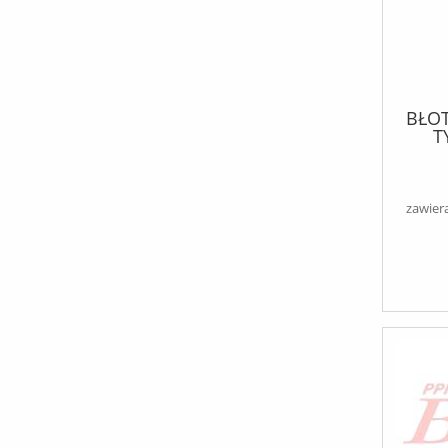
BŁOT
T
ME
//C
SP
zawier