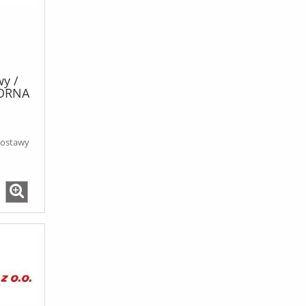
wy /
GORNA
SKI
iki
e /
dostawy