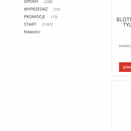
OPONY
(288)
WYPRZEDAŻ
(10)
PROMOCJE
(15)
BLOT
TY
START
(1267)
GO
Nowości
zawier
pow