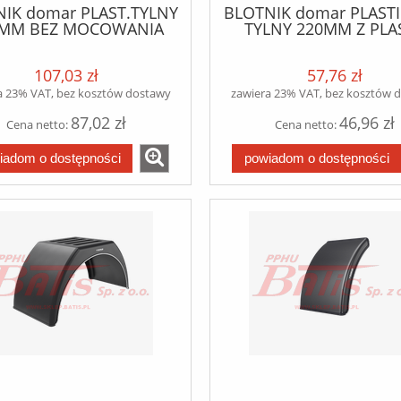
IK domar PLAST.TYLNY
BLOTNIK domar PLAST
MM BEZ MOCOWANIA
TYLNY 220MM Z PLA
500X1000X1620
GORA 220X1210X7
107,03 zł
57,76 zł
a 23% VAT, bez kosztów dostawy
zawiera 23% VAT, bez kosztów 
87,02 zł
46,96 zł
Cena netto:
Cena netto:
iadom o dostępności
powiadom o dostępności