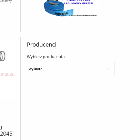
Producenci
Wybierz producenta
U
/2045
DER