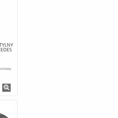
 TYLNY
CEDES
SIC
/BIG
E
dostawy