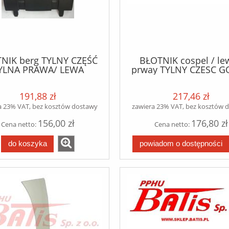
NIK berg TYLNY CZĘŚĆ
BŁOTNIK cospel / le
YLNA PRAWA/ LEWA
prway TYLNY CZESC 
RCEDES ACTROS MP4
MB ACTROS MP4 NI
LASSIC SPACE/STREAM
PRAWY/LEWY / łączn
191,88 zł
217,46 zł
ACE/BIG SPACE/GIGA
gumowe w kompleci
SPACE
a 23% VAT, bez kosztów dostawy
zawiera 23% VAT, bez kosztów 
156,00 zł
176,80 zł
Cena netto:
Cena netto:
do koszyka
powiadom o dostępności