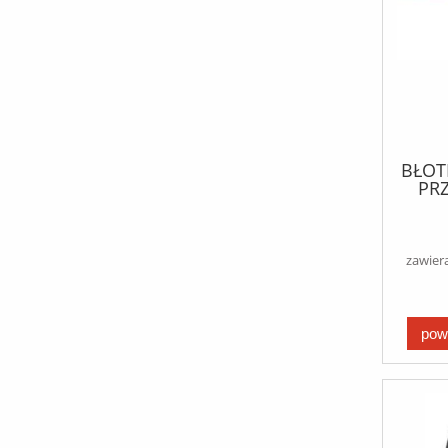
BŁOTN
PR
MER
zawier
pow