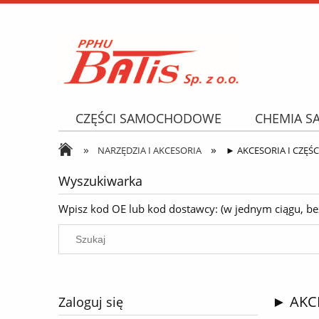
CZĘŚCI SAMOCHODOWE
CHEMIA 
»
»
NARZĘDZIA I AKCESORIA
OPONY
NARZĘDZIA I AKCESORIA
► AKCESORIA I CZĘŚ
Wyszukiwarka
Wpisz kod OE lub kod dostawcy: (w jednym ciągu, bez k
► AKCE
Zaloguj się