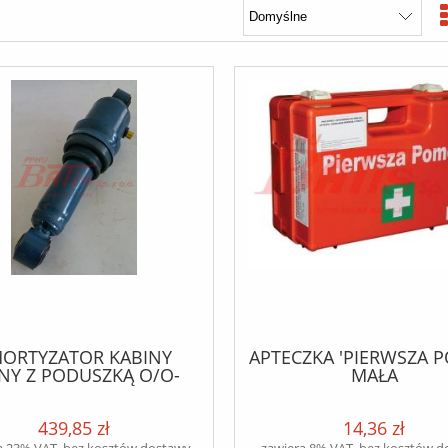
ORTYZATOR KABINY
APTECZKA 'PIERWSZA 
NY Z PODUSZKĄ O/O-
MAŁA
4*32-223/308 VOLVO
F10/F12/F16
439,85 zł
14,36 zł
a 23% VAT, bez kosztów dostawy
zawiera 8% VAT, bez kosztów 