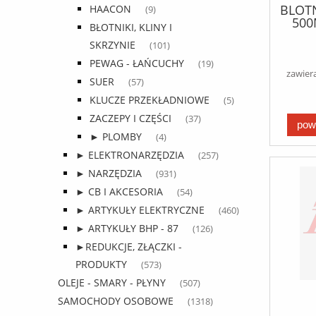
BLOTN
HAACON
(9)
500
BŁOTNIKI, KLINY I
SKRZYNIE
(101)
PEWAG - ŁAŃCUCHY
(19)
zawier
SUER
(57)
KLUCZE PRZEKŁADNIOWE
(5)
ZACZEPY I CZĘŚCI
(37)
pow
► PLOMBY
(4)
► ELEKTRONARZĘDZIA
(257)
► NARZĘDZIA
(931)
► CB I AKCESORIA
(54)
► ARTYKUŁY ELEKTRYCZNE
(460)
► ARTYKUŁY BHP - 87
(126)
►REDUKCJE, ZŁĄCZKI -
PRODUKTY
(573)
OLEJE - SMARY - PŁYNY
(507)
SAMOCHODY OSOBOWE
(1318)