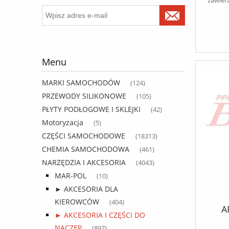
Menu
MARKI SAMOCHODÓW
(124)
PRZEWODY SILIKONOWE
(105)
PŁYTY PODŁOGOWE I SKLEJKI
(42)
Motoryzacja
(5)
CZĘŚCI SAMOCHODOWE
(18313)
CHEMIA SAMOCHODOWA
(461)
NARZĘDZIA I AKCESORIA
(4043)
MAR-POL
(10)
► AKCESORIA DLA
KIEROWCÓW
(404)
A
► AKCESORIA I CZĘŚCI DO
NACZEP
(897)