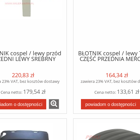
IK cospel / lewy przód
BŁOTNIK cospel / lewy
ZEDNI LEWY SREBRNY
CZĘŚĆ PRZEDNIA MER
CEDES ACTROS MP4 /
ACTROS MP4 //CLAS
MP5 07.11-
SPACE/STREAM SPACE
220,83 zł
164,34 zł
SPACE/GIGA SPAC
a 23% VAT, bez kosztów dostawy
zawiera 23% VAT, bez kosztów 
179,54 zł
133,61 zł
Cena netto:
Cena netto:
iadom o dostępności
powiadom o dostępności