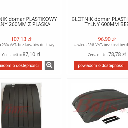
NIK domar PLASTIKOWY
BLOTNIK domar PLAST
LNY 260MM Z PLASKA
TYLNY 600MM BE
RA 260X1450X880 H
MOCOWANIA 600X800
107,13 zł
96,90 zł
a 23% VAT, bez kosztów dostawy
zawiera 23% VAT, bez kosztów 
87,10 zł
78,78 zł
Cena netto:
Cena netto:
iadom o dostępności
powiadom o dostępności