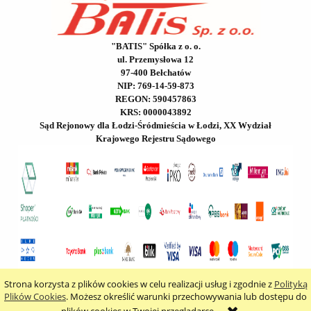
"BATIS" Spółka z o. o.
ul. Przemysłowa 12
97-400 Bełchatów
NIP: 769-14-59-873
REGON: 590457863
KRS: 0000043892
Sąd Rejonowy dla Łodzi-Śródmieścia w Łodzi, XX Wydział
Krajowego Rejestru Sądowego
Strona korzysta z plików cookies w celu realizacji usług i zgodnie z
Polityką
pokaż pełną wersję strony
Plików Cookies
. Możesz określić warunki przechowywania lub dostępu do