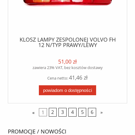
KLOSZ LAMPY ZESPOLONEJ VOLVO FH
12 N/TYP PRAWY/LEWY
51,00 zł
zawiera 23% VAT, bez kosztów dostawy
41,46 zł
Cena netto:
powiadom o dostępności
«
1
2
3
4
5
6
»
PROMOCJE / NOWOŚCI