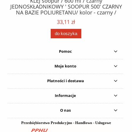
40
KLEJ soopur / 600 ml / czarny
ŻA
ez.
JEDNOSKŁADNIKOWY ' SOOPUR 500' CZARNY
NA BAZIE POLIURETANU/ kolor - czarny /
152
karton 20 szt. / pistolet do kleju 307730 /
33,11 zł
do koszyka
Pomoc
Moje konto
Płatności i dostawa
Informacje
O nas
Przedsiębiorstwo Produkcyjno - Handlowo - Usługowe