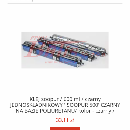
40
KLEJ soopur / 600 ml / czarny
ŻA
ez.
JEDNOSKŁADNIKOWY ' SOOPUR 500' CZARNY
NA BAZIE POLIURETANU/ kolor - czarny /
152
karton 20 szt. / pistolet do kleju 307730 /
33,11 zł