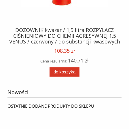
DOZOWNIK kwazar / 1,5 litra ROZPYLACZ
5L
CIŚNIENIOWY DO CHEMII AGRESYWNEJ 1,5
1
cji
VENUS / czerwony / do substancji kwasowych
/
108,35 zł
140,71 zł
Cena regularna:
do koszyka
Nowości
OSTATNIE DODANE PRODUKTY DO SKLEPU