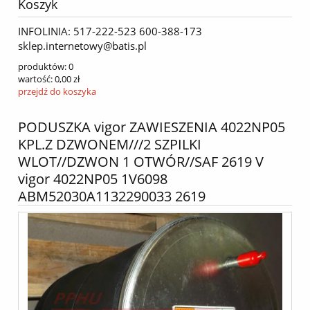
Koszyk
INFOLINIA: 517-222-523 600-388-173
sklep.internetowy@batis.pl
produktów:
0
wartość:
0,00 zł
przejdź do koszyka
PODUSZKA vigor ZAWIESZENIA 4022NP05
KPL.Z DZWONEM///2 SZPILKI
WLOT//DZWON 1 OTWÓR//SAF 2619 V
vigor 4022NP05 1V6098
ABM52030A1132290033 2619