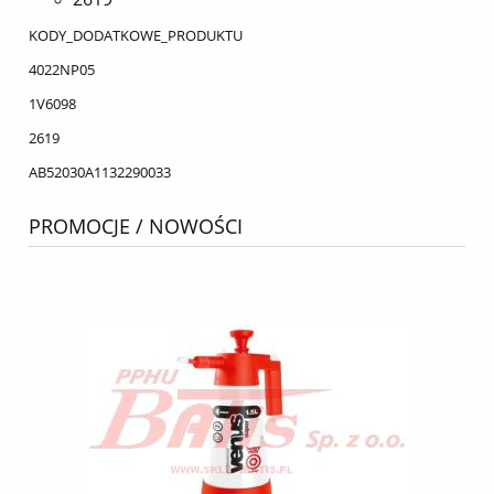
KODY_DODATKOWE_PRODUKTU
4022NP05
1V6098
2619
AB52030A1132290033
PROMOCJE / NOWOŚCI