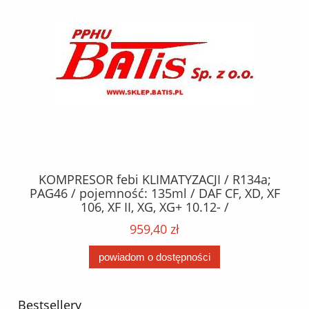
KOMPRESOR febi KLIMATYZACJI / R134a;
W
2,
PAG46 / pojemność: 135ml / DAF CF, XD, XF
C2
;
106, XF II, XG, XG+ 10.12- /
O,
MA
959,40 zł
powiadom o dostępności
Bestsellery