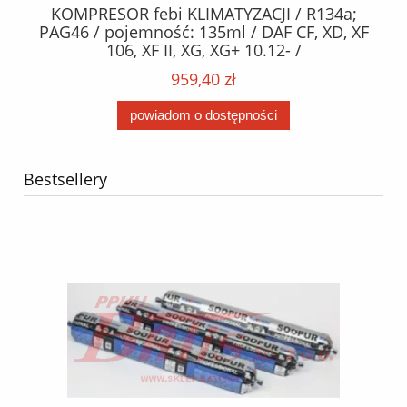
KOMPRESOR febi KLIMATYZACJI / R134a;
W
2,
PAG46 / pojemność: 135ml / DAF CF, XD, XF
C2
;
106, XF II, XG, XG+ 10.12- /
O,
MA
959,40 zł
powiadom o dostępności
Bestsellery