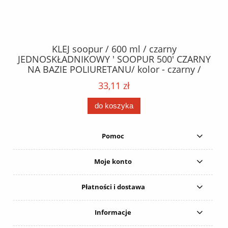
40
KLEJ soopur / 600 ml / czarny
ŻA
ez.
JEDNOSKŁADNIKOWY ' SOOPUR 500' CZARNY
NA BAZIE POLIURETANU/ kolor - czarny /
152
karton 20 szt. / pistolet do kleju 307730 /
33,11 zł
do koszyka
Pomoc
Moje konto
Płatności i dostawa
Informacje