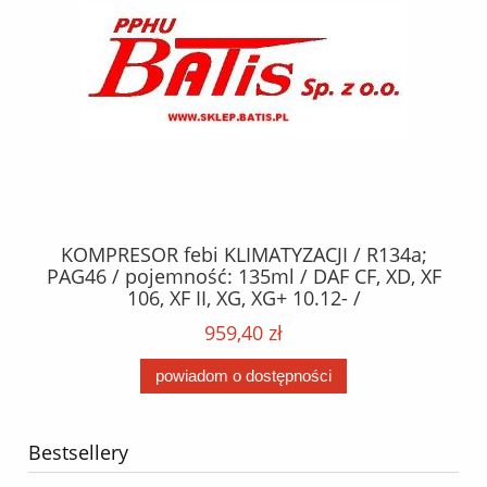
KOMPRESOR febi KLIMATYZACJI / R134a;
W
2,
PAG46 / pojemność: 135ml / DAF CF, XD, XF
C2
;
106, XF II, XG, XG+ 10.12- /
O,
MA
959,40 zł
powiadom o dostępności
Bestsellery