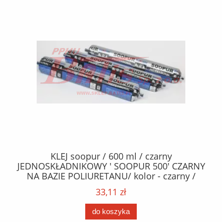
40
KLEJ soopur / 600 ml / czarny
ŻA
ez.
JEDNOSKŁADNIKOWY ' SOOPUR 500' CZARNY
NA BAZIE POLIURETANU/ kolor - czarny /
152
karton 20 szt. / pistolet do kleju 307730 /
33,11 zł
do koszyka