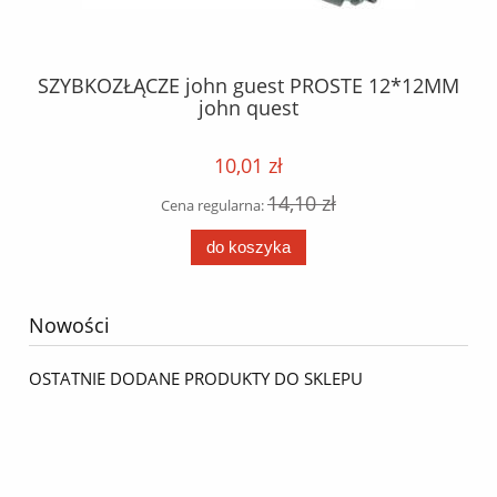
BEZ
SZYBKOZŁĄCZE john guest PROSTE 12*12MM
K
r
john quest
10,01 zł
14,10 zł
Cena regularna:
do koszyka
Nowości
OSTATNIE DODANE PRODUKTY DO SKLEPU