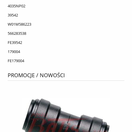
4035NP02
39542
W01M586223
566283538
FE39542
179004
FE179004
PROMOCJE / NOWOŚCI