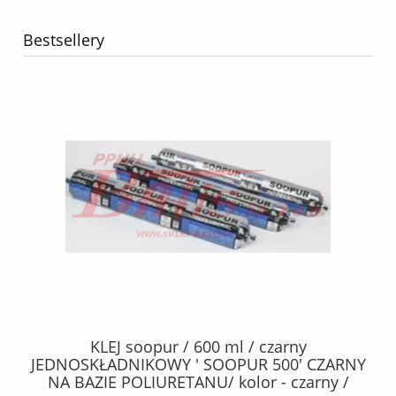
Bestsellery
40
KLEJ soopur / 600 ml / czarny
ŻA
ez.
JEDNOSKŁADNIKOWY ' SOOPUR 500' CZARNY
NA BAZIE POLIURETANU/ kolor - czarny /