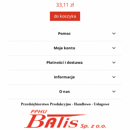
152
karton 20 szt. / pistolet do kleju 307730 /
33,11 zł
do koszyka
Pomoc
Moje konto
Płatności i dostawa
Informacje
O nas
Przedsiębiorstwo Produkcyjno - Handlowo - Usługowe