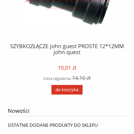
M
SZYBKOZŁĄCZE john guest PROSTE 12*12MM
K
john quest
21
10,01 zł
14,10 zł
Cena regularna:
do koszyka
Nowości
OSTATNIE DODANE PRODUKTY DO SKLEPU