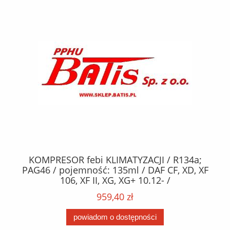
KOMPRESOR febi KLIMATYZACJI / R134a;
W
2,
PAG46 / pojemność: 135ml / DAF CF, XD, XF
C2
;
106, XF II, XG, XG+ 10.12- /
O,
MA
959,40 zł
powiadom o dostępności