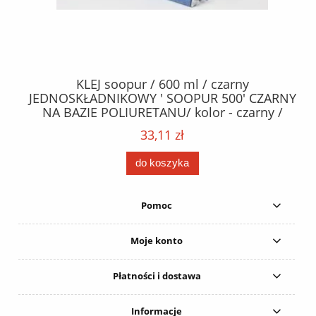
40
KLEJ soopur / 600 ml / czarny
ŻA
ez.
JEDNOSKŁADNIKOWY ' SOOPUR 500' CZARNY
NA BAZIE POLIURETANU/ kolor - czarny /
152
karton 20 szt. / pistolet do kleju 307730 /
33,11 zł
do koszyka
Pomoc
Moje konto
Płatności i dostawa
Informacje