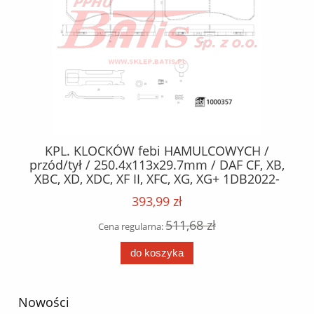
KPL. KLOCKÓW febi HAMULCOWYCH /
SZ
23
przód/tył / 250.4x113x29.7mm / DAF CF, XB,
XBC, XD, XDC, XF II, XFC, XG, XG+ 1DB2022-
1NA06-PX-7239 05.13- /
393,99 zł
511,68 zł
Cena regularna:
do koszyka
Nowości