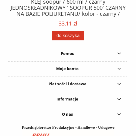
40
KLEJ soopur / 600 ml / czarny
ŻA
ez.
JEDNOSKŁADNIKOWY ' SOOPUR 500' CZARNY
NA BAZIE POLIURETANU/ kolor - czarny /
152
karton 20 szt. / pistolet do kleju 307730 /
33,11 zł
do koszyka
Pomoc
Moje konto
Płatności i dostawa
Informacje
O nas
Przedsiębiorstwo Produkcyjno - Handlowo - Usługowe