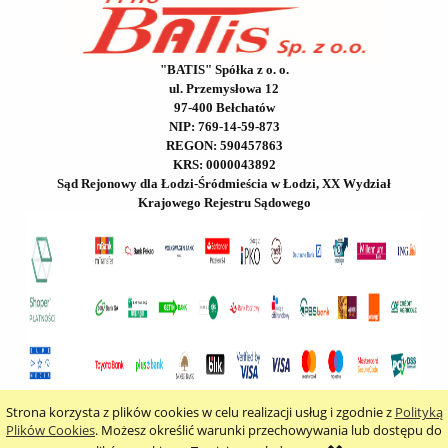
"BATIS" Spółka z o. o.
ul. Przemysłowa 12
97-400 Bełchatów
NIP: 769-14-59-873
REGON: 590457863
KRS: 0000043892
Sąd Rejonowy dla Łodzi-Śródmieścia w Łodzi, XX Wydział
Krajowego Rejestru Sądowego
Strona korzysta z plików cookies w celu realizacji usług i zgodnie z
Polityką
pokaż pełną wersję strony
Plików Cookies
. Możesz określić warunki przechowywania lub dostępu do