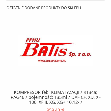
OSTATNIE DODANE PRODUKTY DO SKLEPU
KOMPRESOR febi KLIMATYZACJI / R134a;
W
2,
PAG46 / pojemność: 135ml / DAF CF, XD, XF
C2
;
106, XF II, XG, XG+ 10.12- /
O,
MA
959,40 zł