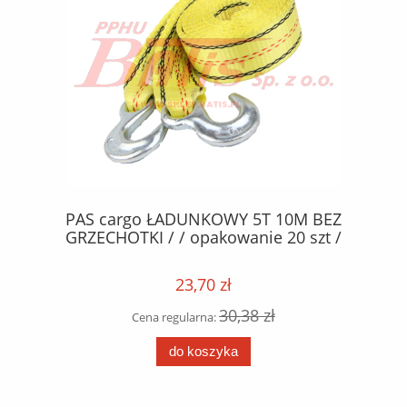
1,
PAS cargo ŁADUNKOWY 5T 10M BEZ
GRZECHOTKI / / opakowanie 20 szt /
KP
23,70 zł
30,38 zł
Cena regularna:
do koszyka