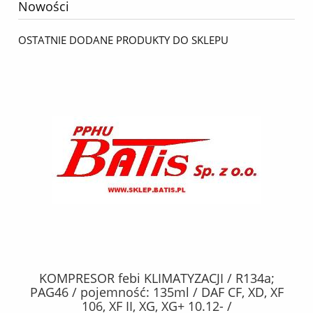
Nowości
OSTATNIE DODANE PRODUKTY DO SKLEPU
KOMPRESOR febi KLIMATYZACJI / R134a;
W
2,
PAG46 / pojemność: 135ml / DAF CF, XD, XF
C2
;
106, XF II, XG, XG+ 10.12- /