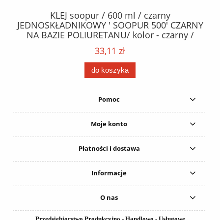
40
KLEJ soopur / 600 ml / czarny
ŻA
ez.
JEDNOSKŁADNIKOWY ' SOOPUR 500' CZARNY
NA BAZIE POLIURETANU/ kolor - czarny /
152
karton 20 szt. / pistolet do kleju 307730 /
33,11 zł
do koszyka
Pomoc
Moje konto
Płatności i dostawa
Informacje
O nas
Przedsiębiorstwo Produkcyjno - Handlowo - Usługowe