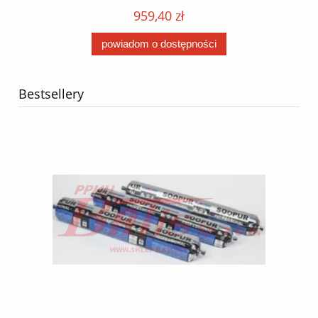
O,
MA
959,40 zł
powiadom o dostępności
Bestsellery