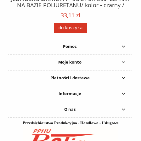
NA BAZIE POLIURETANU/ kolor - czarny /
152
karton 20 szt. / pistolet do kleju 307730 /
33,11 zł
do koszyka
Pomoc
Moje konto
Płatności i dostawa
Informacje
O nas
Przedsiębiorstwo Produkcyjno - Handlowo - Usługowe