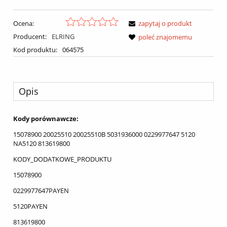
Ocena:
zapytaj o produkt
Producent:
ELRING
poleć znajomemu
Kod produktu:
064575
Opis
Kody porównawcze:
15078900 20025510 20025510B 5031936000 0229977647 5120
NA5120 813619800
KODY_DODATKOWE_PRODUKTU
15078900
0229977647PAYEN
5120PAYEN
813619800