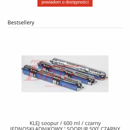
powiadom o dostępności
Bestsellery
40
KLEJ soopur / 600 ml / czarny
ŻA
ez.
JEDNOSKŁADNIKOWY ' SOOPUR 500' CZARNY