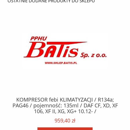
OSTATNIE DODANE PRODUKTY DO SKLEPU
KOMPRESOR febi KLIMATYZACJI / R134a;
W
2,
PAG46 / pojemność: 135ml / DAF CF, XD, XF
C2
;
106, XF II, XG, XG+ 10.12- /
O,
MA
959,40 zł