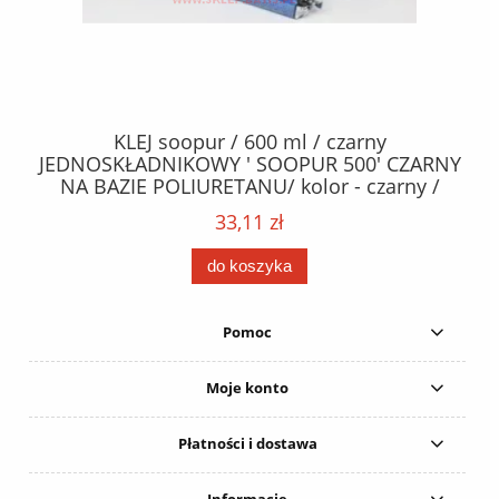
40
KLEJ soopur / 600 ml / czarny
ŻA
ez.
JEDNOSKŁADNIKOWY ' SOOPUR 500' CZARNY
NA BAZIE POLIURETANU/ kolor - czarny /
152
karton 20 szt. / pistolet do kleju 307730 /
33,11 zł
do koszyka
Pomoc
Moje konto
Płatności i dostawa