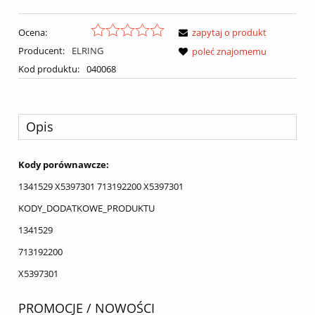
Ocena:
zapytaj o produkt
Producent:
ELRING
poleć znajomemu
Kod produktu:
040068
Opis
Kody porównawcze:
1341529 X5397301 713192200 X5397301
KODY_DODATKOWE_PRODUKTU
1341529
713192200
X5397301
PROMOCJE / NOWOŚCI