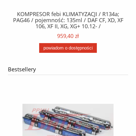
KOMPRESOR febi KLIMATYZACJI / R134a;
W
2,
PAG46 / pojemność: 135ml / DAF CF, XD, XF
C2
;
106, XF II, XG, XG+ 10.12- /
O,
MA
959,40 zł
powiadom o dostępności
Bestsellery