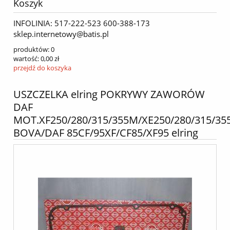
Koszyk
INFOLINIA: 517-222-523 600-388-173
sklep.internetowy@batis.pl
produktów:
0
wartość:
0,00 zł
przejdź do koszyka
USZCZELKA elring POKRYWY ZAWORÓW
DAF
MOT.XF250/280/315/355M/XE250/280/315/35
BOVA/DAF 85CF/95XF/CF85/XF95 elring