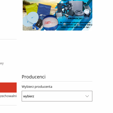
awy
Producenci
Wybierz producenta
rzechowalni