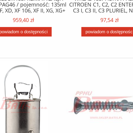
PAG46 / pojemność: 135ml
CITROEN C1, C2, C2 ENTE
F, XD, XF 106, XF II, XG, XG+
C3 I, C3 II, C3 PLURIEL,
10.12- /
XSARA; FORD FIESTA V, FIE
959,40 zł
97,54 zł
FUSION; MAZDA 2; PE
1007, 107, 206, 206+, 207
powiadom o dostępności
powiadom o dostępnośc
BIPPER 1.4D 09.01- 