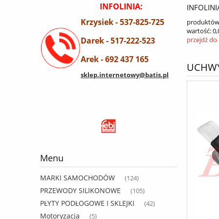
INFOLINIA:
INFOLINI
Krzysiek - 537-825-725
produktów
wartość:
0,
Darek - 517-222-523
przejdź do
Arek - 692 437 165
UCHWY
sklep.internetowy@batis.pl
Menu
MARKI SAMOCHODÓW
(124)
PRZEWODY SILIKONOWE
(105)
PŁYTY PODŁOGOWE I SKLEJKI
(42)
Motoryzacja
(5)