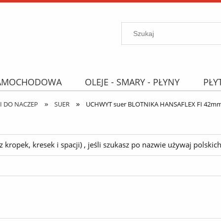
SAMOCHODOWA
OLEJE - SMARY - PŁYNY
PŁY
»
»
PROMOCJE
WYPRZEDAŻ
Wyszukiwarka "B
CI DO NACZEP
SUER
UCHWYT suer BLOTNIKA HANSAFLEX FI 42m
ropek, kresek i spacji) , jeśli szukasz po nazwie używaj polskich 