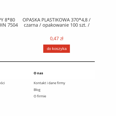
Y 8*80
OPASKA PLASTIKOWA 370*4,8 /
ŻAR
DIN 7504
czarna / opakowanie 100 szt. /
halogen
0,47 zł
do koszyka
O nas
ści
Kontakt i dane firmy
Blog
O firmie