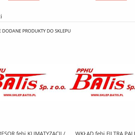
i
E DODANE PRODUKTY DO SKLEPU
SOR febi KLIMATYZACJI /
WKŁAD febi FILTRA PAL