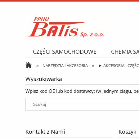
CZĘŚCI SAMOCHODOWE
CHEMIA 
»
»
NARZĘDZIA I AKCESORIA
OPONY
NARZĘDZIA I AKCESORIA
► AKCESORIA I CZĘŚ
Wyszukiwarka
Wpisz kod OE lub kod dostawcy: (w jednym ciągu, bez k
Kontakt z Nami
Koszyk