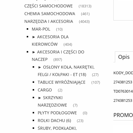
CZĘŚCI SAMOCHODOWE
(18313)
CHEMIA SAMOCHODOWA
(461)
NARZĘDZIA I AKCESORIA
(4043)
MAR-POL
(10)
► AKCESORIA DLA
KIEROWCÓW
(404)
► AKCESORIA I CZĘŚCI DO
Opis
NACZEP
(897)
► OSŁONY KOŁA, NAKRĘTKI,
KODY_DO
FELGI / KOŁPAKI - ET (18)
(27)
274381253
TABLICE WYRÓŻNIAJĄCE
(107)
CARGO
(2)
TD0763014
► SKRZYNKI
274381253
NARZĘDZIOWE
(7)
PŁYTY PODŁOGOWE
(0)
PROMOC
ROLKI DACHU (6)
(23)
ŚRUBY, PODKŁADKI,