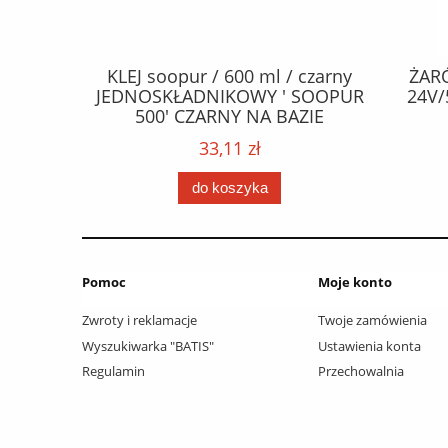
CZEPY
KLEJ soopur / 600 ml / czarny
ŻAR
65 fl Zn
JEDNOSKŁADNIKOWY ' SOOPUR
24V/
.frez. Tx
500' CZARNY NA BAZIE
 / Wkręty
POLIURETANU/ kolor - czarny /
33,11 zł
ać: groty
karton 20 szt. / pistolet do kleju
 /
307730 /
do koszyka
Pomoc
Moje konto
Zwroty i reklamacje
Twoje zamówienia
Wyszukiwarka "BATIS"
Ustawienia konta
Regulamin
Przechowalnia