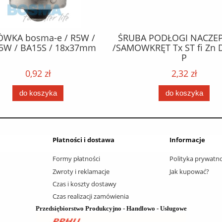
ÓWKA bosma-e / R5W /
ŚRUBA PODŁOGI NACZEP
5W / BA15S / 18x37mm
/SAMOWKRĘT Tx ST fi Zn 
P
0,92 zł
2,32 zł
do koszyka
do koszyka
Płatności i dostawa
Informacje
Formy płatności
Polityka prywatno
Zwroty i reklamacje
Jak kupować?
Czas i koszty dostawy
Czas realizacji zamówienia
Przedsiębiorstwo Produkcyjno - Handlowo - Usługowe