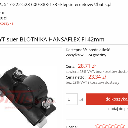
A: 517-222-523 600-388-173 sklep.internetowy@batis.pl
:
0
00 zł
 koszyka
T suer BLOTNIKA HANSAFLEX FI 42mm
Dostępność:
średnia ilość
Wysyłka w:
24 godziny
28,71 zł
Cena:
zawiera 23% VAT, bez kosztów dost
23,34 zł
Cena netto:
bez 23% VAT i kosztów dostawy
do koszyka
szt
dodaj do p
Ocena: