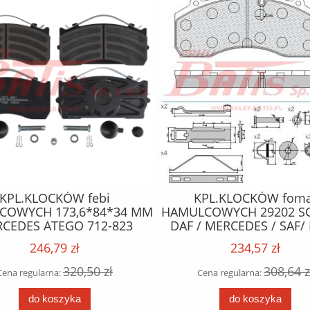
KPL.KLOCKÓW febi
KPL.KLOCKÓW foma
COWYCH 173,6*84*34 MM
HAMULCOWYCH 29202 SC
CEDES ATEGO 712-823
DAF / MERCEDES / SAF/
D I TYŁ) OD 98> MAN TGL
IVECO / MAN
246,79 zł
234,57 zł
OD 2007
320,50 zł
308,64 z
Cena regularna:
Cena regularna:
do koszyka
do koszyka