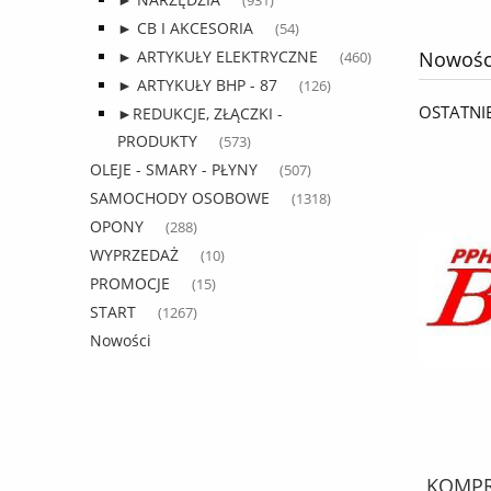
(931)
► CB I AKCESORIA
(54)
Nowośc
► ARTYKUŁY ELEKTRYCZNE
(460)
► ARTYKUŁY BHP - 87
(126)
OSTATNI
►REDUKCJE, ZŁĄCZKI -
PRODUKTY
(573)
OLEJE - SMARY - PŁYNY
(507)
SAMOCHODY OSOBOWE
(1318)
OPONY
(288)
WYPRZEDAŻ
(10)
PROMOCJE
(15)
START
(1267)
Nowości
KPL. MONTAŻOWY febi SZCZĘK
KOMPRE