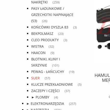
NAKRĘTKI
(259)
PASY ŁADUNKOWE /
GRZECHOTKI NAPINAJĄCE
(53)
(26)
KOŃCÓWKI DYSZLA 83
(3)
BEKPOLMASZ
(23)
CLEO PRODUKTY
(3)
WISTRA
(32)
HAACON
(9)
BŁOTNIKI, KLINY I
SKRZYNIE
(101)
KPL.KLOCKÓW fomar
PEWAG - ŁAŃCUCHY
(19)
HAMULCOWYCH 29095
HAMUL
SUER
(57)
210,7*92,5*30 BPW/SAF/KNORR
MER
SB/SN6 fomar
(PRZÓ
KLUCZE PRZEKŁADNIOWE
(5)
236,98 zł
ZACZEPY I CZĘŚCI
(37)
311,81 zł
Cena regularna:
► PLOMBY
(4)
► ELEKTRONARZĘDZIA
(257)
do koszyka
► NARZĘDZIA