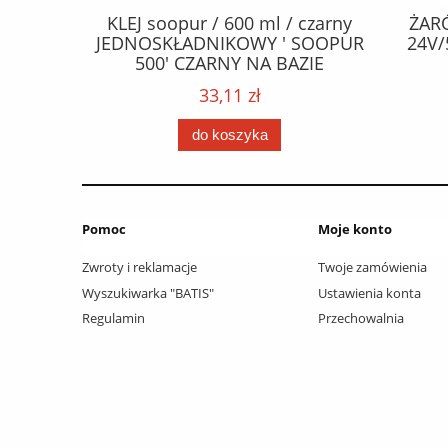
CZEPY
KLEJ soopur / 600 ml / czarny
ŻAR
65 fl Zn
JEDNOSKŁADNIKOWY ' SOOPUR
24V/
.frez. Tx
500' CZARNY NA BAZIE
 / Wkręty
POLIURETANU/ kolor - czarny /
33,11 zł
ać: groty
karton 20 szt. / pistolet do kleju
 /
307730 /
do koszyka
Pomoc
Moje konto
Zwroty i reklamacje
Twoje zamówienia
Wyszukiwarka "BATIS"
Ustawienia konta
Regulamin
Przechowalnia