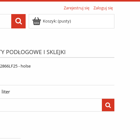
Zarejestruj się
Zaloguj się
Koszyk:
(pusty)
TY PODŁOGOWE I SKLEJKI
ATIS"
Menu
66LF25 - holse
liter