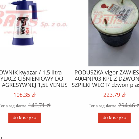
WNIK kwazar / 1,5 litra
PODUSZKA vigor ZAWIE
YLACZ CIŚNIENIOWY DO
4004NP03 KPL.Z DZWON
 AGRESYWNEJ 1,5L VENUS
SZPILKI WLOT/ dzwon pla
 LINE / granatowy / do
4 otwory / SAF /
108,35 zł
223,79 zł
bstancji zasadowych /
140,71 zł
294,46 z
Cena regularna:
Cena regularna:
do koszyka
do koszyka