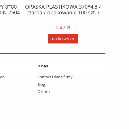
Y 8*80
OPASKA PLASTIKOWA 370*4,8 /
ŻAR
DIN 7504
czarna / opakowanie 100 szt. /
halogen
0,47 zł
do koszyka
O nas
ści
Kontakt i dane firmy
Blog
O firmie