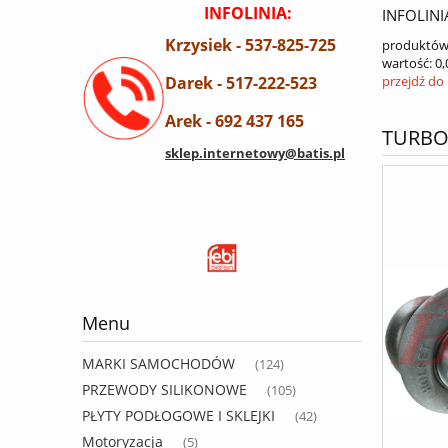
INFOLINIA:
INFOLINI
Krzysiek - 537-825-725
produktów
wartość:
0,
Darek - 517-222-523
przejdź do
Arek - 692 437 165
TURBO
sklep.internetowy@batis.pl
Menu
MARKI SAMOCHODÓW
(124)
PRZEWODY SILIKONOWE
(105)
PŁYTY PODŁOGOWE I SKLEJKI
(42)
Motoryzacja
(5)