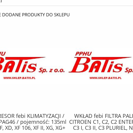
i
E DODANE PRODUKTY DO SKLEPU
SOR febi KLIMATYZACJI /
WKŁAD febi FILTRA PAL
PAG46 / pojemność: 135ml
CITROEN C1, C2, C2 ENTE
F, XD, XF 106, XF II, XG, XG+
C3 I, C3 II, C3 PLURIEL,