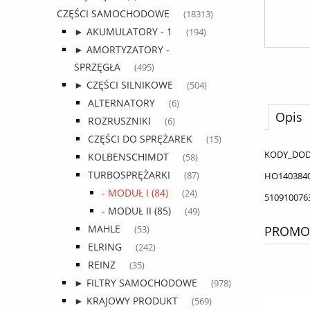
CZĘŚCI SAMOCHODOWE
(18313)
► AKUMULATORY - 1
(194)
► AMORTYZATORY -
SPRZĘGŁA
(495)
► CZĘŚCI SILNIKOWE
(504)
ALTERNATORY
(6)
Opis
ROZRUSZNIKI
(6)
CZĘŚCI DO SPRĘŻAREK
(15)
KODY_DO
KOLBENSCHIMDT
(58)
TURBOSPRĘŻARKI
HO140384
(87)
- MODUŁ I (84)
(24)
510910076
- MODUŁ II (85)
(49)
MAHLE
PROMOC
(53)
ELRING
(242)
REINZ
(35)
► FILTRY SAMOCHODOWE
(978)
► KRAJOWY PRODUKT
(569)