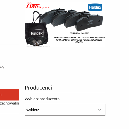
awy
Producenci
i
Wybierz producenta
rzechowalni