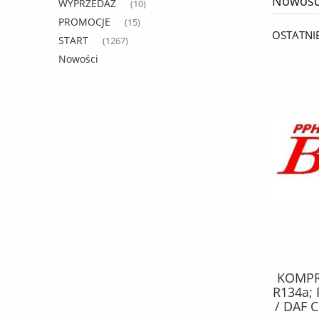
Nowośc
WYPRZEDAŻ
(10)
PROMOCJE
(15)
OSTATNI
START
(1267)
Nowości
KPL. MONTAŻOWY febi SZCZĘK
KOMPRE
HAMULCOWYCH / NISSAN JUKE,
R134a; 
QASHQAI +2, QASHQAI I, X-TRAIL
/ DAF C