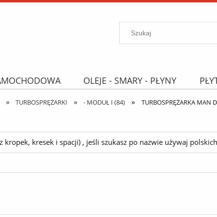
SAMOCHODOWA
OLEJE - SMARY - PŁYNY
PŁY
»
»
»
PROMOCJE
WYPRZEDAŻ
Wyszukiwarka "B
TURBOSPRĘŻARKI
- MODUŁ I (84)
TURBOSPRĘŻARKA MAN D28
ropek, kresek i spacji) , jeśli szukasz po nazwie używaj polskich 