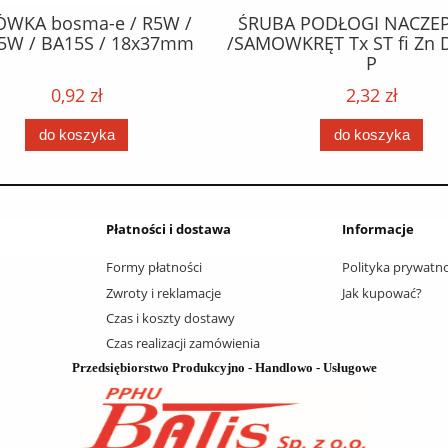
ÓWKA bosma-e / R5W /
ŚRUBA PODŁOGI NACZEP
5W / BA15S / 18x37mm
/SAMOWKRĘT Tx ST fi Zn 
P
0,92 zł
2,32 zł
do koszyka
do koszyka
Płatności i dostawa
Informacje
Formy płatności
Polityka prywatno
Zwroty i reklamacje
Jak kupować?
Czas i koszty dostawy
Czas realizacji zamówienia
Przedsiębiorstwo Produkcyjno - Handlowo - Usługowe