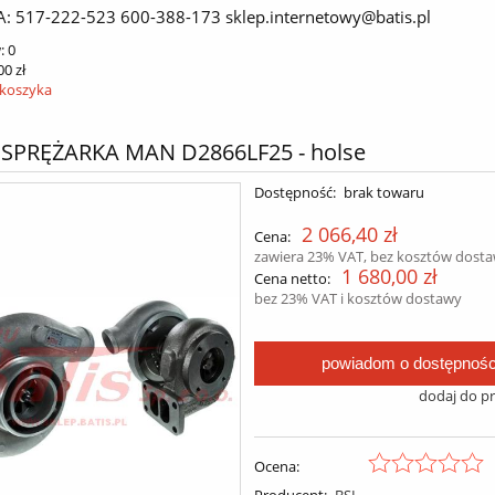
A: 517-222-523 600-388-173 sklep.internetowy@batis.pl
:
0
00 zł
 koszyka
SPRĘŻARKA MAN D2866LF25 - holse
Dostępność:
brak towaru
2 066,40 zł
Cena:
zawiera 23% VAT, bez kosztów dost
1 680,00 zł
Cena netto:
bez 23% VAT i kosztów dostawy
powiadom o dostępnośc
dodaj do p
Ocena:
Producent:
BSL