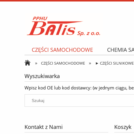
CZĘŚCI SAMOCHODOWE
CHEMIA 
»
»
NARZĘDZIA I AKCESORIA
OPONY
CZĘŚCI SAMOCHODOWE
► CZĘŚCI SILNIKOWE
Wyszukiwarka
Wpisz kod OE lub kod dostawcy: (w jednym ciągu, bez k
Kontakt z Nami
Koszyk