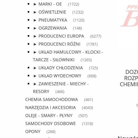
► MARKI - OE
(1722)
► OŚWIETLENIE
(1232)
► PNEUMATYKA
(1120)
► OGRZEWANIA
(148)
► PRODUCENCI EUROPA
(6277)
► PRODUCENCI RÓŻNI
(1781)
► UKŁAD HAMULCOWY - KLOCKI -
TARCZE - SIŁOWNIKI
(1265)
► UKŁADY CHŁODZENIA
(725)
PAS cargo ŁADUNKOWY 5T 10M /
DOZO
► UKŁAD WYDECHOWY
(668)
ERGO 1 / KPL. Z GRZECHOTKĄ /
ROZP
500dan / opakowanie 8 szt /
CHEMII
► ZAWIESZENIE - MIECHY -
ALKA
RESORY
(466)
36,17 zł
su
CHEMIA SAMOCHODOWA
(461)
46,37 zł
Cena regularna:
NARZĘDZIA I AKCESORIA
(4043)
OLEJE - SMARY - PŁYNY
(507)
do koszyka
SAMOCHODY OSOBOWE
(1318)
OPONY
(288)