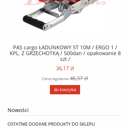
9
PAS cargo ŁADUNKOWY 5T 10M / ERGO 1 /
SZ
KPL. Z GRZECHOTKĄ / 500dan / opakowanie 8
szt /
36,17 zł
46,37 zł
Cena regularna:
do koszyka
Nowości
OSTATNIE DODANE PRODUKTY DO SKLEPU