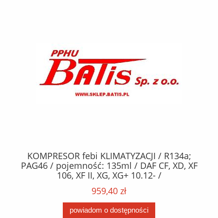
KOMPRESOR febi KLIMATYZACJI / R134a;
W
2,
PAG46 / pojemność: 135ml / DAF CF, XD, XF
C2
;
106, XF II, XG, XG+ 10.12- /
O,
MA
959,40 zł
powiadom o dostępności