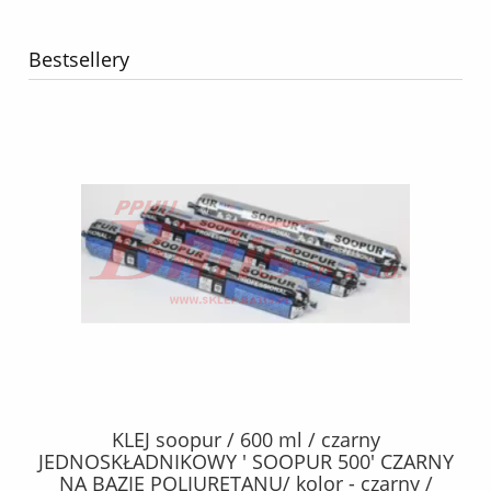
Bestsellery
40
KLEJ soopur / 600 ml / czarny
ŻA
ez.
JEDNOSKŁADNIKOWY ' SOOPUR 500' CZARNY
NA BAZIE POLIURETANU/ kolor - czarny /