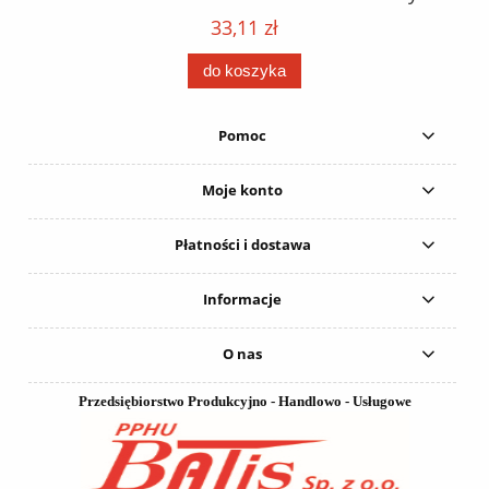
152
karton 20 szt. / pistolet do kleju 307730 /
33,11 zł
do koszyka
Pomoc
Moje konto
Płatności i dostawa
Informacje
O nas
Przedsiębiorstwo Produkcyjno - Handlowo - Usługowe