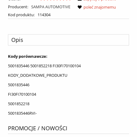
Producent:
SAMPA AUTOMOTIVE
poleć znajomemu
Kod produktu:
114304
Opis
Kody porównawcze:
5001835446 5001852218 FI30FI70100104
KODY_DODATKOWE_PRODUKTU
5001835446
FI30FI70100104
5001852218
5001835446RVI-
PROMOCJE / NOWOŚCI