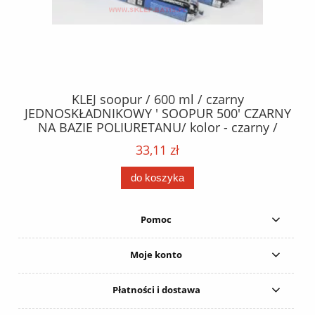
40
KLEJ soopur / 600 ml / czarny
ŻA
ez.
JEDNOSKŁADNIKOWY ' SOOPUR 500' CZARNY
NA BAZIE POLIURETANU/ kolor - czarny /
152
karton 20 szt. / pistolet do kleju 307730 /
33,11 zł
do koszyka
Pomoc
Moje konto
Płatności i dostawa