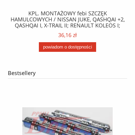
 21
KPL. MONTAŻOWY febi SZCZĘK
g /
HAMULCOWYCH / NISSAN JUKE, QASHQAI +2,
P
QASHQAI I, X-TRAIL II; RENAULT KOLEOS I;
TOYOTA AVENSIS, CELICA, COROLLA VERSO,
36,16 zł
PRIUS, RAV 4 III, YARIS 1.0-3.5 04.99- /
powiadom o dostępności
Bestsellery