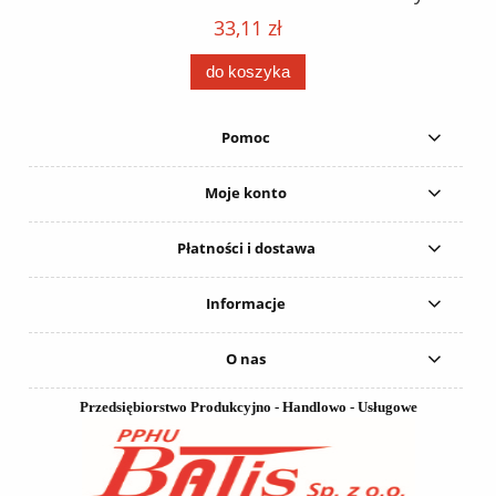
152
karton 20 szt. / pistolet do kleju 307730 /
33,11 zł
do koszyka
Pomoc
Moje konto
Płatności i dostawa
Informacje
O nas
Przedsiębiorstwo Produkcyjno - Handlowo - Usługowe