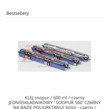
Bestsellery
40
KLEJ soopur / 600 ml / czarny
ŻA
ez.
JEDNOSKŁADNIKOWY ' SOOPUR 500' CZARNY
NA BAZIE POLIURETANU/ kolor - czarny /