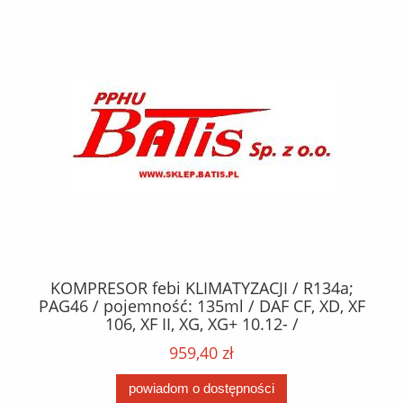
KOMPRESOR febi KLIMATYZACJI / R134a;
W
2,
PAG46 / pojemność: 135ml / DAF CF, XD, XF
C2
;
106, XF II, XG, XG+ 10.12- /
O,
MA
959,40 zł
powiadom o dostępności