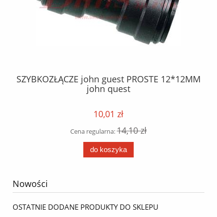
PRO
SZYBKOZŁĄCZE john guest PROSTE 12*12MM
SZ
L
john quest
h /
10,01 zł
14,10 zł
Cena regularna:
do koszyka
Nowości
OSTATNIE DODANE PRODUKTY DO SKLEPU