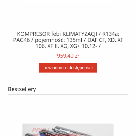
KOMPRESOR febi KLIMATYZACJI / R134a;
W
2,
PAG46 / pojemność: 135ml / DAF CF, XD, XF
C2
;
106, XF II, XG, XG+ 10.12- /
O,
MA
959,40 zł
powiadom o dostępności
Bestsellery