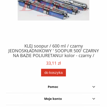
40
KLEJ soopur / 600 ml / czarny
ŻA
ez.
JEDNOSKŁADNIKOWY ' SOOPUR 500' CZARNY
NA BAZIE POLIURETANU/ kolor - czarny /
152
karton 20 szt. / pistolet do kleju 307730 /
33,11 zł
do koszyka
Pomoc
Moje konto