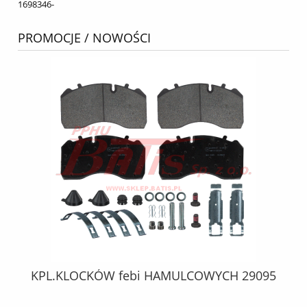
1698346-
PROMOCJE / NOWOŚCI
KPL.KLOCKÓW febi HAMULCOWYCH 29095
S