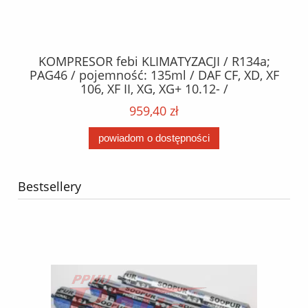
KOMPRESOR febi KLIMATYZACJI / R134a;
W
2,
PAG46 / pojemność: 135ml / DAF CF, XD, XF
C2
;
106, XF II, XG, XG+ 10.12- /
O,
MA
959,40 zł
powiadom o dostępności
Bestsellery