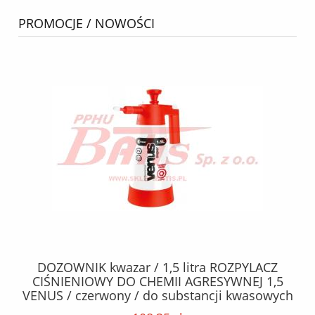
PROMOCJE / NOWOŚCI
BEZ
DOZOWNIK kwazar / 1,5 litra ROZPYLACZ
K
r
CIŚNIENIOWY DO CHEMII AGRESYWNEJ 1,5
VENUS / czerwony / do substancji kwasowych
/