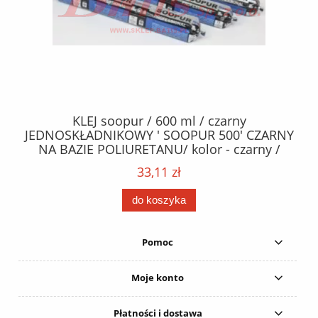
40
KLEJ soopur / 600 ml / czarny
ŻA
ez.
JEDNOSKŁADNIKOWY ' SOOPUR 500' CZARNY
NA BAZIE POLIURETANU/ kolor - czarny /
152
karton 20 szt. / pistolet do kleju 307730 /
33,11 zł
do koszyka
Pomoc
Moje konto
Płatności i dostawa