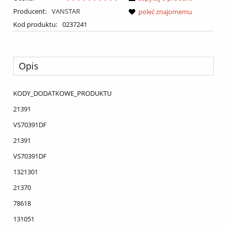
Producent:
VANSTAR
poleć znajomemu
Kod produktu:
0237241
Opis
KODY_DODATKOWE_PRODUKTU
21391
VS70391DF
21391
VS70391DF
1321301
21370
78618
131051