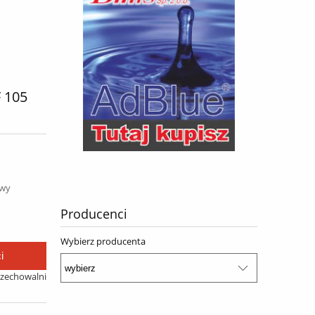
 105
awy
Producenci
Wybierz producenta
i
rzechowalni