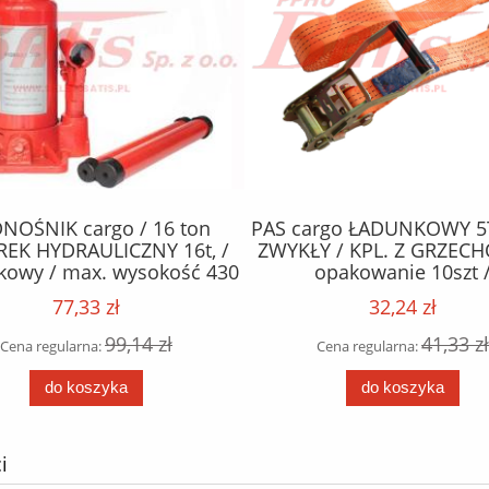
NOŚNIK cargo / 16 ton
PAS cargo ŁADUNKOWY 5
EK HYDRAULICZNY 16t, /
ZWYKŁY / KPL. Z GRZECH
kowy / max. wysokość 430
opakowanie 10szt 
/ opakowanie 2 szt. /
77,33 zł
32,24 zł
99,14 zł
41,33 zł
Cena regularna:
Cena regularna:
do koszyka
do koszyka
i