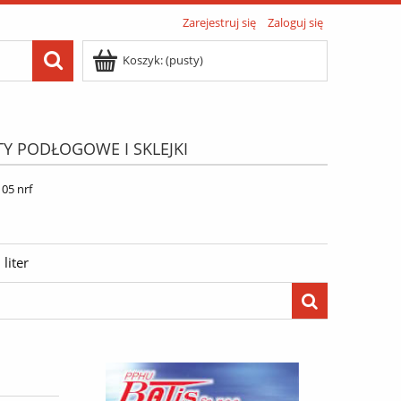
Zarejestruj się
Zaloguj się
Koszyk:
(pusty)
TY PODŁOGOWE I SKLEJKI
ATIS"
Menu
05 nrf
liter