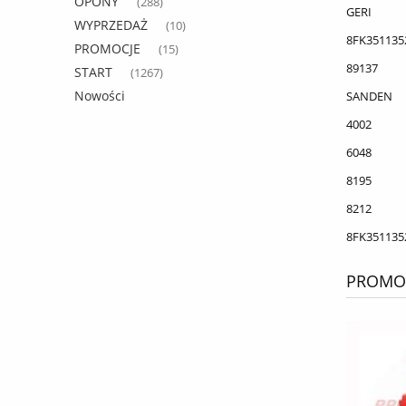
OPONY
(288)
GERI
WYPRZEDAŻ
(10)
8FK351135
PROMOCJE
(15)
89137
START
(1267)
Nowości
SANDEN
4002
6048
8195
8212
8FK351135
PROMOC