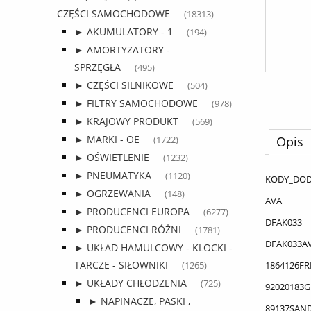
CZĘŚCI SAMOCHODOWE
(18313)
► AKUMULATORY - 1
(194)
► AMORTYZATORY -
SPRZĘGŁA
(495)
► CZĘŚCI SILNIKOWE
(504)
► FILTRY SAMOCHODOWE
(978)
► KRAJOWY PRODUKT
(569)
► MARKI - OE
Opis
(1722)
► OŚWIETLENIE
(1232)
► PNEUMATYKA
(1120)
KODY_DO
► OGRZEWANIA
(148)
AVA
► PRODUCENCI EUROPA
(6277)
DFAK033
► PRODUCENCI RÓŻNI
(1781)
DFAK033A
► UKŁAD HAMULCOWY - KLOCKI -
TARCZE - SIŁOWNIKI
1864126FR
(1265)
► UKŁADY CHŁODZENIA
(725)
92020183G
► NAPINACZE, PASKI ,
89137SAN