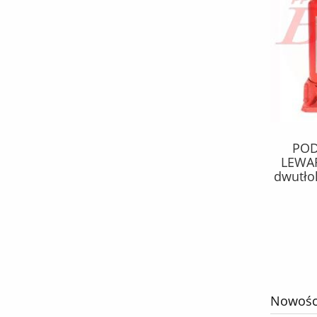
KPL.KLOCKÓW febi
POD
HAMULCOWYCH SCANIA / DAF/
LEWAR
MERCEDES / IVECO / BPW / MAN
dwutło
29202/29108
mm 
268,23 zł
348,35 zł
Cena regularna:
do koszyka
Nowośc