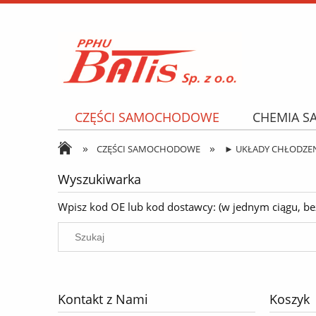
CZĘŚCI SAMOCHODOWE
CHEMIA 
»
»
NARZĘDZIA I AKCESORIA
OPONY
CZĘŚCI SAMOCHODOWE
► UKŁADY CHŁODZE
Wyszukiwarka
Wpisz kod OE lub kod dostawcy: (w jednym ciągu, bez k
Kontakt z Nami
Koszyk