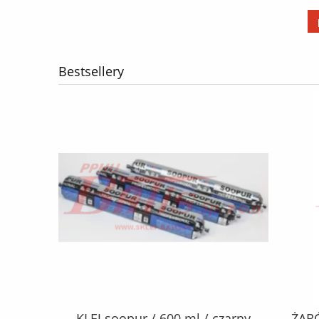
PRIUS, RAV 4 III, YARIS 1.0-3.5
powiadom o dostępności
04.99- /
Bestsellery
CZEPY
KLEJ soopur / 600 ml / czarny
ŻAR