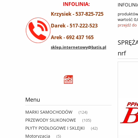
INFOLINIA:
INFOLINI
Krzysiek - 537-825-725
produktów
wartość:
0,
Darek - 517-222-523
przejdź do
Arek - 692 437 165
SPRĘŻA
sklep.internetowy@batis.pl
nrf
Menu
MARKI SAMOCHODÓW
(124)
PRZEWODY SILIKONOWE
(105)
PŁYTY PODŁOGOWE I SKLEJKI
(42)
Motoryzacja
(5)