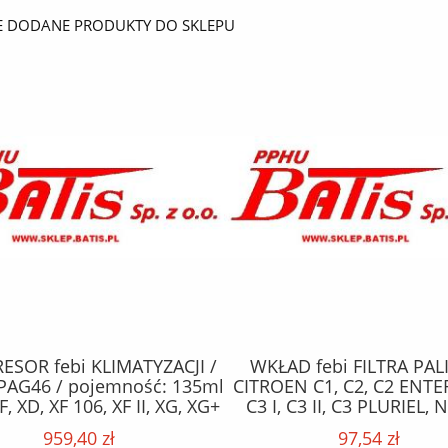
E DODANE PRODUKTY DO SKLEPU
SOR febi KLIMATYZACJI /
WKŁAD febi FILTRA PAL
PAG46 / pojemność: 135ml
CITROEN C1, C2, C2 ENTE
F, XD, XF 106, XF II, XG, XG+
C3 I, C3 II, C3 PLURIEL,
10.12- /
XSARA; FORD FIESTA V, FIE
959,40 zł
97,54 zł
FUSION; MAZDA 2; PE