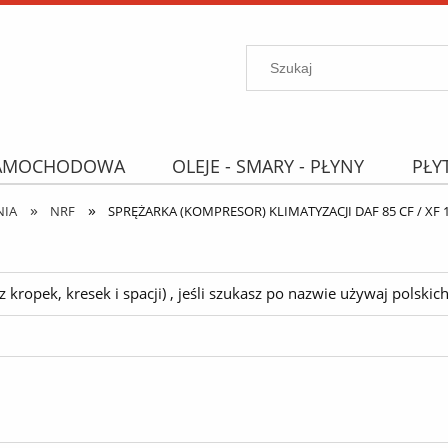
SAMOCHODOWA
OLEJE - SMARY - PŁYNY
PŁY
»
»
PROMOCJE
WYPRZEDAŻ
Wyszukiwarka "B
NIA
NRF
SPRĘŻARKA (KOMPRESOR) KLIMATYZACJI DAF 85 CF / XF 1
ropek, kresek i spacji) , jeśli szukasz po nazwie używaj polskich 