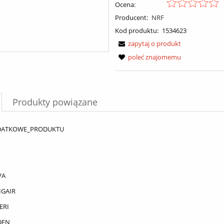
Ocena:
Producent:
NRF
Kod produktu:
1534623
zapytaj o produkt
poleć znajomemu
Produkty powiązane
DATKOWE_PRODUKTU
VA
IGAIR
ERI
DEN