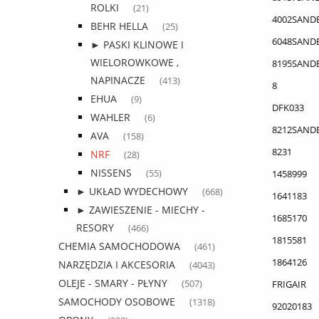
ROLKI
(21)
4002SAND
BEHR HELLA
(25)
6048SAND
► PASKI KLINOWE I
WIELOROWKOWE ,
8195SAND
NAPINACZE
(413)
8
EHUA
(9)
DFK033
WAHLER
(6)
8212SAND
AVA
(158)
8231
NRF
(28)
NISSENS
1458999
(55)
► UKŁAD WYDECHOWY
(668)
1641183
► ZAWIESZENIE - MIECHY -
1685170
RESORY
(466)
1815581
CHEMIA SAMOCHODOWA
(461)
1864126
NARZĘDZIA I AKCESORIA
(4043)
OLEJE - SMARY - PŁYNY
FRIGAIR
(507)
SAMOCHODY OSOBOWE
(1318)
92020183