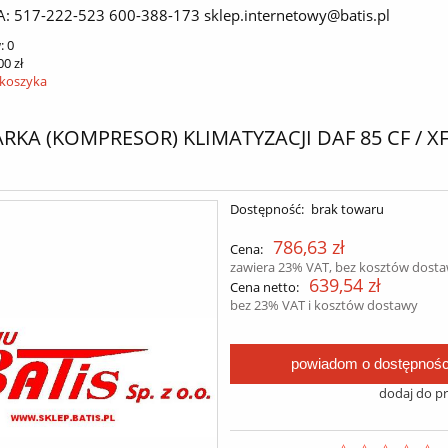
A: 517-222-523 600-388-173 sklep.internetowy@batis.pl
:
0
00 zł
 koszyka
RKA (KOMPRESOR) KLIMATYZACJI DAF 85 CF / XF
Dostępność:
brak towaru
786,63 zł
Cena:
zawiera 23% VAT, bez kosztów dost
639,54 zł
Cena netto:
bez 23% VAT i kosztów dostawy
powiadom o dostępnośc
dodaj do p