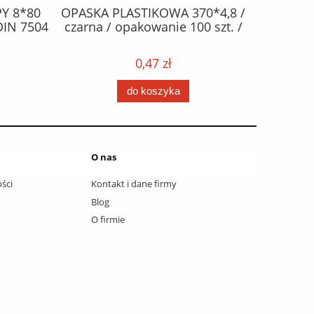
Y 8*80
OPASKA PLASTIKOWA 370*4,8 /
ŻAR
DIN 7504
czarna / opakowanie 100 szt. /
halogen
0,47 zł
do koszyka
O nas
ści
Kontakt i dane firmy
Blog
O firmie