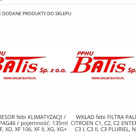
E DODANE PRODUKTY DO SKLEPU
SOR febi KLIMATYZACJI /
WKŁAD febi FILTRA PAL
PAG46 / pojemność: 135ml
CITROEN C1, C2, C2 ENTE
F, XD, XF 106, XF II, XG, XG+
C3 I, C3 II, C3 PLURIEL,
10.12- /
XSARA; FORD FIESTA V, FIE