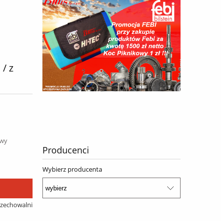
/ z
awy
Producenci
Wybierz producenta
rzechowalni