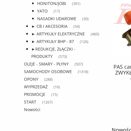
HONITON/JOBI
(391)
YATO
(17)
NASADKI UDAROWE
(30)
► CB I AKCESORIA
(54)
► ARTYKUŁY ELEKTRYCZNE
(460)
► ARTYKUŁY BHP - 87
(126)
►REDUKCJE, ZŁĄCZKI -
PRODUKTY
(573)
OLEJE - SMARY - PŁYNY
(507)
DOZOWNIK kwazar / 1,5 litra
PAS ca
SAMOCHODY OSOBOWE
ROZPYLACZ CIŚNIENIOWY DO
ZWYKŁ
(1318)
CHEMII AGRESYWNEJ 1,5 VENUS /
OPONY
(288)
czerwony / do substancji
WYPRZEDAŻ
108,35 zł
(10)
kwasowych /
PROMOCJE
(15)
140,71 zł
Cena regularna:
START
(1267)
Nowości
do koszyka
Nowośc