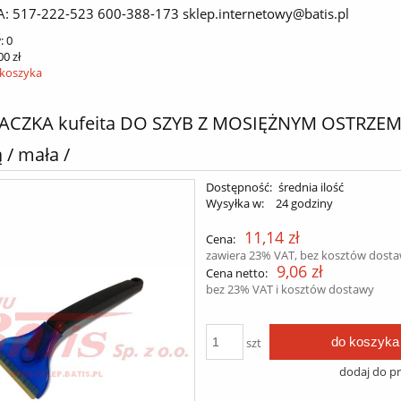
A: 517-222-523 600-388-173 sklep.internetowy@batis.pl
:
0
00 zł
 koszyka
CZKA kufeita DO SZYB Z MOSIĘŻNYM OSTRZEM 
 / mała /
Dostępność:
średnia ilość
Wysyłka w:
24 godziny
11,14 zł
Cena:
zawiera 23% VAT, bez kosztów dost
9,06 zł
Cena netto:
bez 23% VAT i kosztów dostawy
do koszyka
szt
dodaj do p