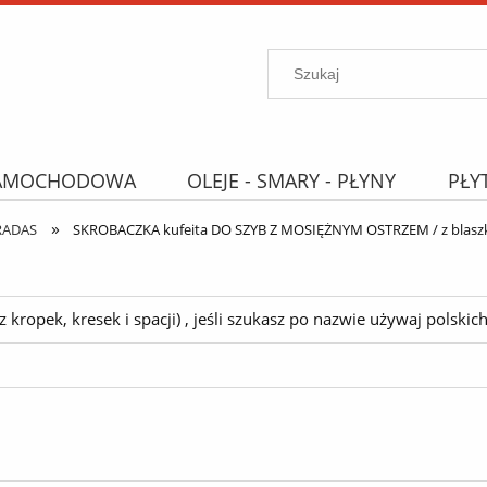
SAMOCHODOWA
OLEJE - SMARY - PŁYNY
PŁY
»
PROMOCJE
WYPRZEDAŻ
Wyszukiwarka "B
RADAS
SKROBACZKA kufeita DO SZYB Z MOSIĘŻNYM OSTRZEM / z blaszk
ropek, kresek i spacji) , jeśli szukasz po nazwie używaj polskich 