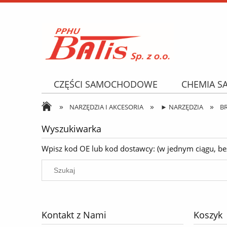
CZĘŚCI SAMOCHODOWE
CHEMIA 
»
»
»
NARZĘDZIA I AKCESORIA
OPONY
NARZĘDZIA I AKCESORIA
► NARZĘDZIA
B
Wyszukiwarka
Wpisz kod OE lub kod dostawcy: (w jednym ciągu, bez k
Kontakt z Nami
Koszyk