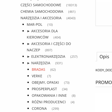
CZĘŚCI SAMOCHODOWE
(18313)
CHEMIA SAMOCHODOWA
(461)
NARZĘDZIA I AKCESORIA
(4043)
MAR-POL
(10)
► AKCESORIA DLA
KIEROWCÓW
(404)
► AKCESORIA I CZĘŚCI DO
NACZEP
(897)
Opis
► ELEKTRONARZĘDZIA
(257)
► NARZĘDZIA
(931)
BRADAS
(62)
KODY_DO
VERKE
(7)
PROMOC
OBEJMY, OPASKI
(73)
PROSPERPLAST
(34)
OPAKOWANIA I INNE
(8)
RÓŻNI PRODUCENCI
(4)
CORONA
(299)