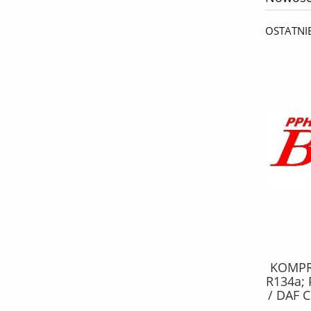
OSTATNI
KPL. MONTAŻOWY febi SZCZĘK
KOMPRE
HAMULCOWYCH / NISSAN JUKE,
R134a; 
QASHQAI +2, QASHQAI I, X-TRAIL
/ DAF C
II; RENAULT KOLEOS I; TOYOTA