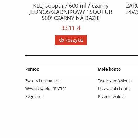
CZEPY
KLEJ soopur / 600 ml / czarny
ŻAR
65 fl Zn
JEDNOSKŁADNIKOWY ' SOOPUR
24V/
.frez. Tx
500' CZARNY NA BAZIE
 / Wkręty
POLIURETANU/ kolor - czarny /
33,11 zł
ać: groty
karton 20 szt. / pistolet do kleju
 /
307730 /
do koszyka
Pomoc
Moje konto
Zwroty i reklamacje
Twoje zamówienia
Wyszukiwarka "BATIS"
Ustawienia konta
Regulamin
Przechowalnia