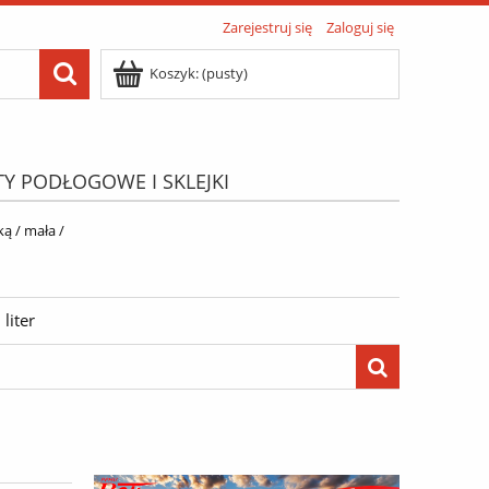
Zarejestruj się
Zaloguj się
Koszyk:
(pusty)
TY PODŁOGOWE I SKLEJKI
ATIS"
Menu
ą / mała /
liter