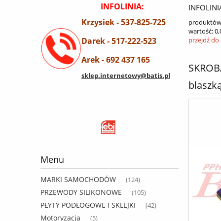
INFOLINIA:
INFOLINI
Krzysiek - 537-825-725
produktów
wartość:
0,
Darek - 517-222-523
przejdź do
Arek - 692 437 165
SKROBA
sklep.internetowy@batis.pl
blaszką
Menu
MARKI SAMOCHODÓW
(124)
PRZEWODY SILIKONOWE
(105)
PŁYTY PODŁOGOWE I SKLEJKI
(42)
Motoryzacja
(5)