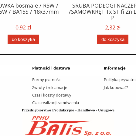
ÓWKA bosma-e / R5W /
ŚRUBA PODŁOGI NACZEP
5W / BA15S / 18x37mm
/SAMOWKRĘT Tx ST fi Zn 
P
0,92 zł
2,32 zł
do koszyka
do koszyka
Płatności i dostawa
Informacje
Formy płatności
Polityka prywatno
Zwroty i reklamacje
Jak kupować?
Czas i koszty dostawy
Czas realizacji zamówienia
Przedsiębiorstwo Produkcyjno - Handlowo - Usługowe