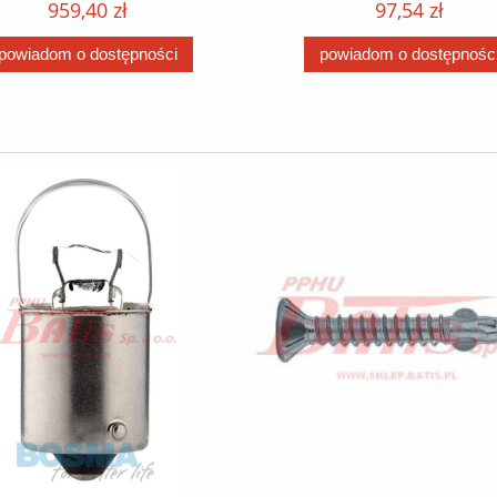
959,40 zł
97,54 zł
FUSION; MAZDA 2; PE
1007, 107, 206, 206+, 207
powiadom o dostępności
powiadom o dostępnośc
BIPPER 1.4D 09.01- 