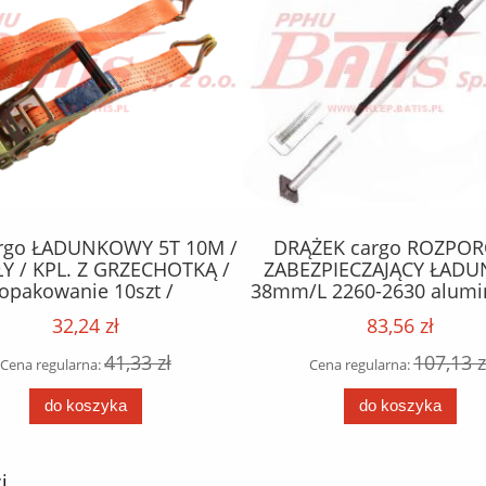
rgo ŁADUNKOWY 5T 10M /
DRĄŻEK cargo ROZPO
Y / KPL. Z GRZECHOTKĄ /
ZABEZPIECZAJĄCY ŁADUN
opakowanie 10szt /
38mm/L 2260-2630 alumi
opakowanie 4 szt /
32,24 zł
83,56 zł
41,33 zł
107,13 z
Cena regularna:
Cena regularna:
do koszyka
do koszyka
i