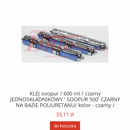
40
KLEJ soopur / 600 ml / czarny
ŻA
ez.
JEDNOSKŁADNIKOWY ' SOOPUR 500' CZARNY
NA BAZIE POLIURETANU/ kolor - czarny /
152
karton 20 szt. / pistolet do kleju 307730 /
33,11 zł
do koszyka