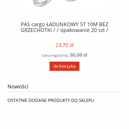
5
PAS cargo ŁADUNKOWY 5T 10M BEZ
GRZECHOTKI / / opakowanie 20 szt /
C
VE
23,70 zł
30,38 zł
Cena regularna:
do koszyka
Nowości
OSTATNIE DODANE PRODUKTY DO SKLEPU