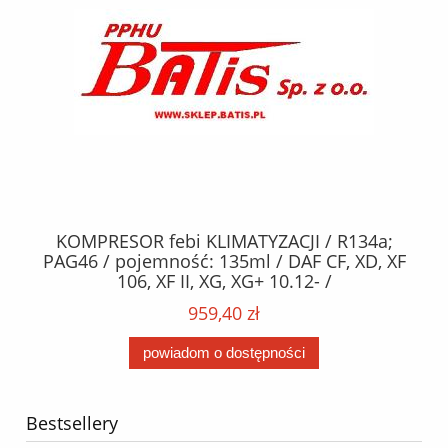
KOMPRESOR febi KLIMATYZACJI / R134a;
W
2,
PAG46 / pojemność: 135ml / DAF CF, XD, XF
C2
;
106, XF II, XG, XG+ 10.12- /
O,
MA
959,40 zł
powiadom o dostępności
Bestsellery