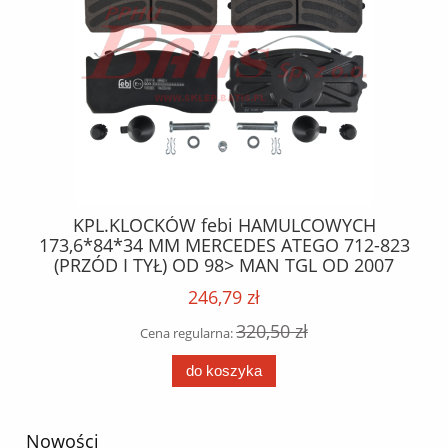
KPL.KLOCKÓW febi HAMULCOWYCH
173,6*84*34 MM MERCEDES ATEGO 712-823
C
(PRZÓD I TYŁ) OD 98> MAN TGL OD 2007
VE
246,79 zł
320,50 zł
Cena regularna:
do koszyka
Nowości