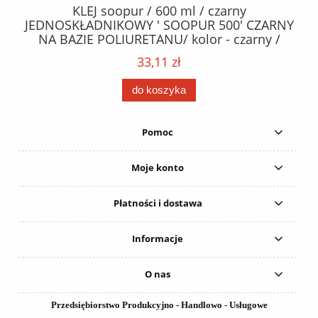
40
KLEJ soopur / 600 ml / czarny
ŻA
ez.
JEDNOSKŁADNIKOWY ' SOOPUR 500' CZARNY
NA BAZIE POLIURETANU/ kolor - czarny /
152
karton 20 szt. / pistolet do kleju 307730 /
33,11 zł
do koszyka
Pomoc
Moje konto
Płatności i dostawa
Informacje
O nas
Przedsiębiorstwo Produkcyjno - Handlowo - Usługowe