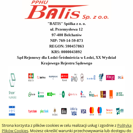
"BATIS" Spółka z o. o.
ul. Przemysłowa 12
97-400 Bełchatów
NIP: 769-14-59-873
REGON: 590457863
KRS: 0000043892
Sąd Rejonowy dla Łodzi-Śródmieścia w Łodzi, XX Wydział
Krajowego Rejestru Sądowego
Strona korzysta z plików cookies w celu realizacji usług i zgodnie z
Polityką
pokaż pełną wersję strony
Plików Cookies
. Możesz określić warunki przechowywania lub dostępu do