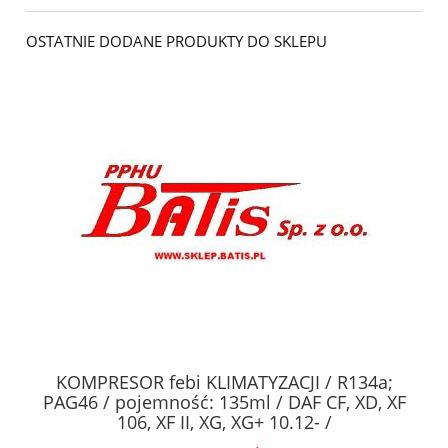
OSTATNIE DODANE PRODUKTY DO SKLEPU
KOMPRESOR febi KLIMATYZACJI / R134a;
W
2,
PAG46 / pojemność: 135ml / DAF CF, XD, XF
C2
;
106, XF II, XG, XG+ 10.12- /
O,
MA