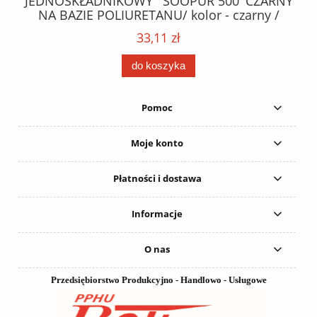
ez.
JEDNOSKŁADNIKOWY ' SOOPUR 500' CZARNY
NA BAZIE POLIURETANU/ kolor - czarny /
152
karton 20 szt. / pistolet do kleju 307730 /
33,11 zł
do koszyka
Pomoc
Moje konto
Płatności i dostawa
Informacje
O nas
Przedsiębiorstwo Produkcyjno - Handlowo - Usługowe