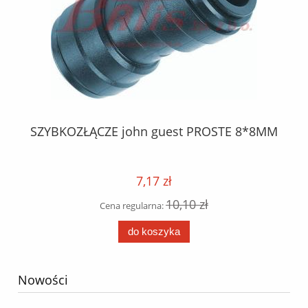
5
SZYBKOZŁĄCZE john guest PROSTE 8*8MM
K
7,17 zł
10,10 zł
Cena regularna:
do koszyka
Nowości