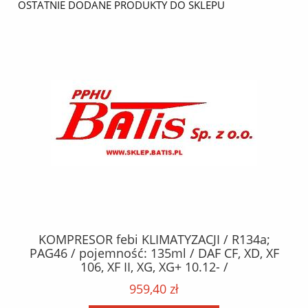
OSTATNIE DODANE PRODUKTY DO SKLEPU
KOMPRESOR febi KLIMATYZACJI / R134a;
W
2,
PAG46 / pojemność: 135ml / DAF CF, XD, XF
C2
;
106, XF II, XG, XG+ 10.12- /
O,
MA
959,40 zł