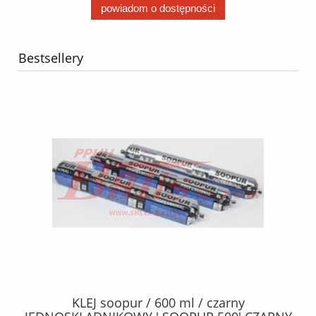
powiadom o dostępności
Bestsellery
40
KLEJ soopur / 600 ml / czarny
ŻA