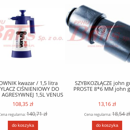
WNIK kwazar / 1,5 litra
SZYBKOZŁĄCZE john g
YLACZ CIŚNIENIOWY DO
PROSTE 8*6 MM john g
 AGRESYWNEJ 1,5L VENUS
 LINE / granatowy / do
108,35 zł
13,16 zł
bstancji zasadowych /
140,71 zł
18,54 zł
Cena regularna:
Cena regularna:
do koszyka
do koszyka