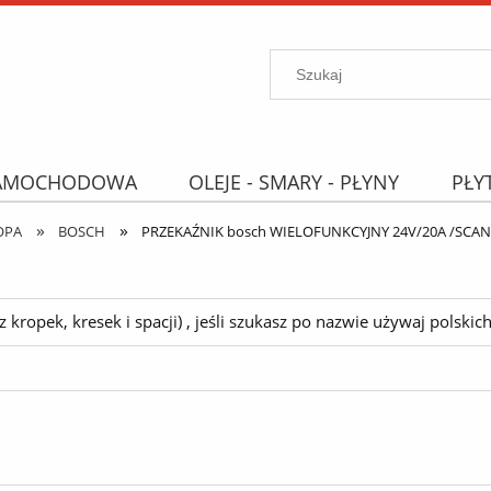
SAMOCHODOWA
OLEJE - SMARY - PŁYNY
PŁY
»
»
PROMOCJE
WYPRZEDAŻ
Wyszukiwarka "B
OPA
BOSCH
PRZEKAŹNIK bosch WIELOFUNKCYJNY 24V/20A /SCAN
ropek, kresek i spacji) , jeśli szukasz po nazwie używaj polskich 