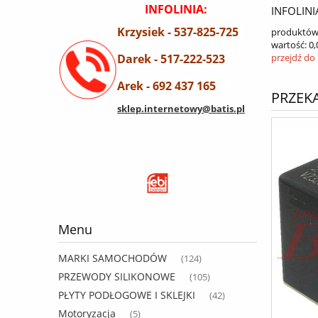
INFOLINIA:
INFOLINI
Krzysiek - 537-825-725
produktów
wartość:
0,
Darek - 517-222-523
przejdź do
Arek - 692 437 165
PRZEKA
sklep.internetowy@batis.pl
Menu
MARKI SAMOCHODÓW
(124)
PRZEWODY SILIKONOWE
(105)
PŁYTY PODŁOGOWE I SKLEJKI
(42)
Motoryzacja
(5)