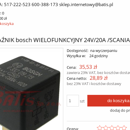
A: 517-222-523 600-388-173 sklep.internetowy@batis.pl
:
0
00 zł
 koszyka
ŹNIK bosch WIELOFUNKCYJNY 24V/20A /SCANIA
Dostępność:
na wyczerpaniu
Wysyłka w:
24 godziny
35,53 zł
Cena:
zawiera 23% VAT, bez kosztów dost
28,89 zł
Cena netto:
bez 23% VAT i kosztów dostawy
do koszyka
szt
dodaj do p
Ocena: