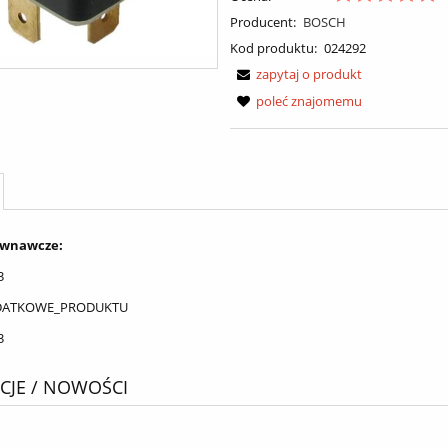
Producent:
BOSCH
Kod produktu:
024292
zapytaj o produkt
poleć znajomemu
ównawcze:
3
DATKOWE_PRODUKTU
3
JE / NOWOŚCI