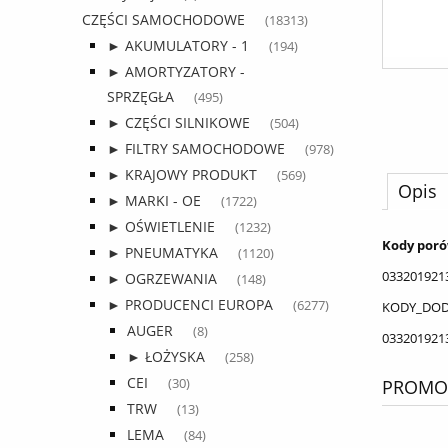
CZĘŚCI SAMOCHODOWE
(18313)
► AKUMULATORY - 1
(194)
► AMORTYZATORY -
SPRZĘGŁA
(495)
► CZĘŚCI SILNIKOWE
(504)
► FILTRY SAMOCHODOWE
(978)
► KRAJOWY PRODUKT
(569)
Opis
► MARKI - OE
(1722)
► OŚWIETLENIE
(1232)
Kody por
► PNEUMATYKA
(1120)
033201921
► OGRZEWANIA
(148)
► PRODUCENCI EUROPA
(6277)
KODY_DO
AUGER
(8)
033201921
► ŁOŻYSKA
(258)
CEI
PROMOC
(30)
TRW
(13)
LEMA
(84)