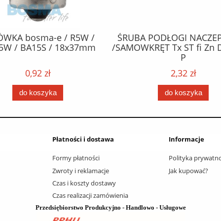
ÓWKA bosma-e / R5W /
ŚRUBA PODŁOGI NACZEP
5W / BA15S / 18x37mm
/SAMOWKRĘT Tx ST fi Zn 
P
0,92 zł
2,32 zł
do koszyka
do koszyka
Płatności i dostawa
Informacje
Formy płatności
Polityka prywatno
Zwroty i reklamacje
Jak kupować?
Czas i koszty dostawy
Czas realizacji zamówienia
Przedsiębiorstwo Produkcyjno - Handlowo - Usługowe