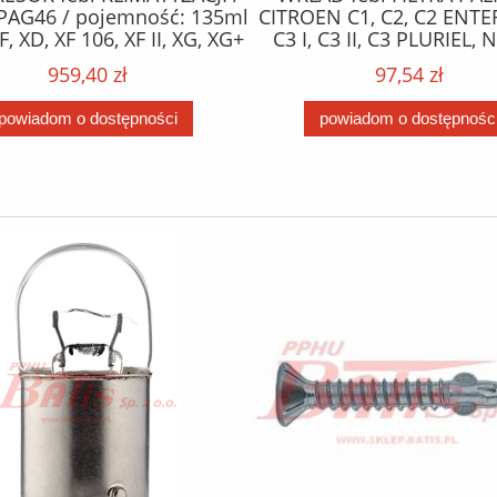
PAG46 / pojemność: 135ml
CITROEN C1, C2, C2 ENTE
F, XD, XF 106, XF II, XG, XG+
C3 I, C3 II, C3 PLURIEL,
10.12- /
XSARA; FORD FIESTA V, FIE
959,40 zł
97,54 zł
FUSION; MAZDA 2; PE
1007, 107, 206, 206+, 207
powiadom o dostępności
powiadom o dostępnośc
BIPPER 1.4D 09.01- 