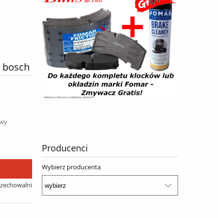
 bosch
awy
Producenci
Wybierz producenta
rzechowalni