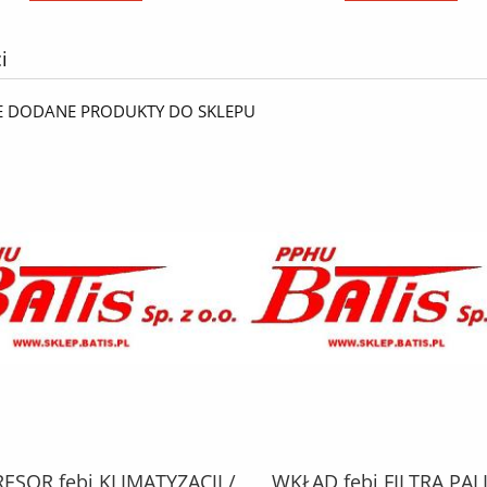
i
E DODANE PRODUKTY DO SKLEPU
SOR febi KLIMATYZACJI /
WKŁAD febi FILTRA PAL