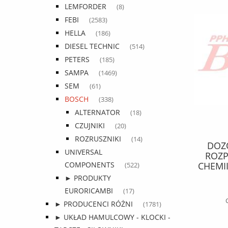
LEMFORDER
(8)
FEBI
(2583)
HELLA
(186)
DIESEL TECHNIC
(514)
PETERS
(185)
SAMPA
(1469)
SEM
(61)
BOSCH
(338)
ALTERNATOR
(18)
CZUJNIKI
(20)
ROZRUSZNIKI
(14)
DRĄŻEK cargo ROZPOROWY
DOZO
UNIVERSAL
ZABEZPIECZAJĄCY ŁADUNEK Fi
ROZP
38mm/L 2260-2630 aluminiowy /
CHEMII
COMPONENTS
(522)
opakowanie 4 szt /
ALKA
► PRODUKTY
83,56 zł
su
EURORICAMBI
(17)
107,13 zł
Cena regularna:
► PRODUCENCI RÓŻNI
(1781)
► UKŁAD HAMULCOWY - KLOCKI -
do koszyka