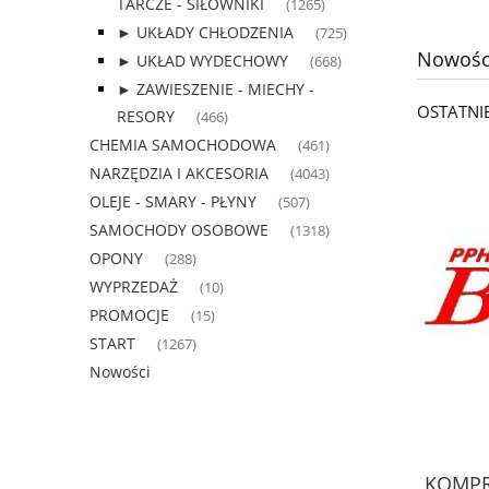
TARCZE - SIŁOWNIKI
(1265)
► UKŁADY CHŁODZENIA
(725)
Nowośc
► UKŁAD WYDECHOWY
(668)
► ZAWIESZENIE - MIECHY -
OSTATNI
RESORY
(466)
CHEMIA SAMOCHODOWA
(461)
NARZĘDZIA I AKCESORIA
(4043)
OLEJE - SMARY - PŁYNY
(507)
SAMOCHODY OSOBOWE
(1318)
OPONY
(288)
WYPRZEDAŻ
(10)
PROMOCJE
(15)
START
(1267)
Nowości
KPL. MONTAŻOWY febi SZCZĘK
KOMPRE