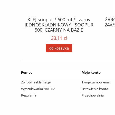
CZEPY
KLEJ soopur / 600 ml / czarny
ŻAR
65 fl Zn
JEDNOSKŁADNIKOWY ' SOOPUR
24V/
.frez. Tx
500' CZARNY NA BAZIE
 / Wkręty
POLIURETANU/ kolor - czarny /
33,11 zł
ać: groty
karton 20 szt. / pistolet do kleju
 /
307730 /
do koszyka
Pomoc
Moje konto
Zwroty i reklamacje
Twoje zamówienia
Wyszukiwarka "BATIS"
Ustawienia konta
Regulamin
Przechowalnia