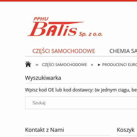
CZĘŚCI SAMOCHODOWE
CHEMIA 
»
»
NARZĘDZIA I AKCESORIA
OPONY
CZĘŚCI SAMOCHODOWE
► PRODUCENCI EUR
Wyszukiwarka
Wpisz kod OE lub kod dostawcy: (w jednym ciągu, bez k
Kontakt z Nami
Koszyk