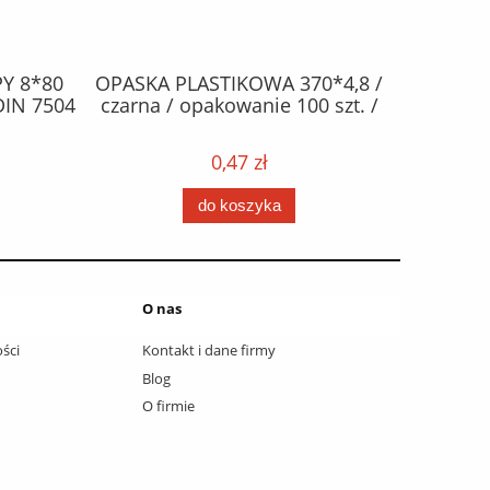
Y 8*80
OPASKA PLASTIKOWA 370*4,8 /
ŻAR
DIN 7504
czarna / opakowanie 100 szt. /
halogen
0,47 zł
do koszyka
O nas
ści
Kontakt i dane firmy
Blog
O firmie