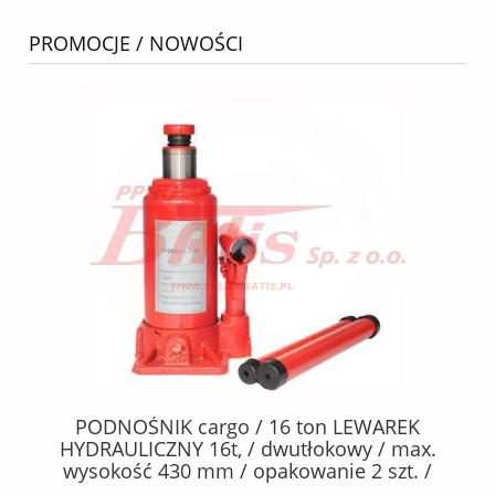
PROMOCJE / NOWOŚCI
PODNOŚNIK cargo / 16 ton LEWAREK
23
HYDRAULICZNY 16t, / dwutłokowy / max.
p
wysokość 430 mm / opakowanie 2 szt. /