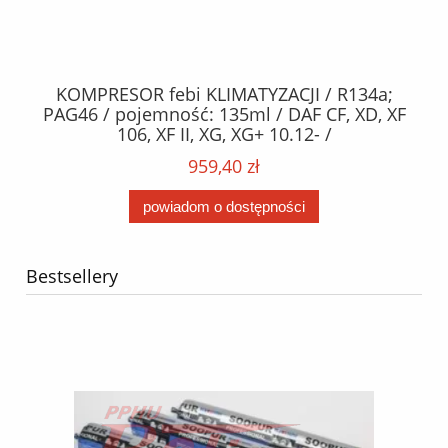
KOMPRESOR febi KLIMATYZACJI / R134a;
W
2,
PAG46 / pojemność: 135ml / DAF CF, XD, XF
C2
;
106, XF II, XG, XG+ 10.12- /
O,
MA
959,40 zł
powiadom o dostępności
Bestsellery