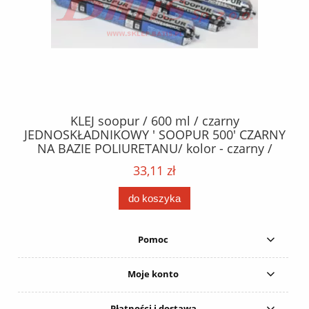
40
KLEJ soopur / 600 ml / czarny
ŻA
ez.
JEDNOSKŁADNIKOWY ' SOOPUR 500' CZARNY
NA BAZIE POLIURETANU/ kolor - czarny /
152
karton 20 szt. / pistolet do kleju 307730 /
33,11 zł
do koszyka
Pomoc
Moje konto
Płatności i dostawa