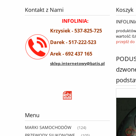
Kontakt z Nami
Koszyk
INFOLINIA:
INFOLINI
Krzysiek - 537-825-725
produktów
wartość:
0,
Darek - 517-222-523
przejdź do
Arek - 692 437 165
PODUSZ
sklep.internetowy@batis.pl
dzwone
podsta
Menu
MARKI SAMOCHODÓW
(124)
PRZEWODY SILIKONOWE
(105)