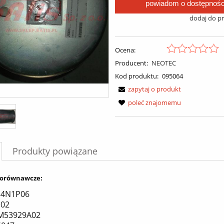
powiadom o dostępnośc
dodaj do p
Ocena:
Producent:
NEOTEC
Kod produktu:
095064
zapytaj o produkt
poleć znajomemu
Produkty powiązane
orównawcze:
84N1P06
102
M53929A02