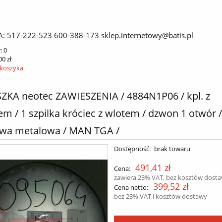
A: 517-222-523 600-388-173 sklep.internetowy@batis.pl
:
0
00 zł
 koszyka
KA neotec ZAWIESZENIA / 4884N1P06 / kpl. z
m / 1 szpilka króciec z wlotem / dzwon 1 otwór /
wa metalowa / MAN TGA /
Dostępność:
brak towaru
491,41 zł
Cena:
zawiera 23% VAT, bez kosztów dost
399,52 zł
Cena netto:
bez 23% VAT i kosztów dostawy