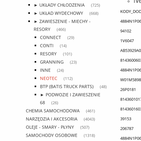
1V
► UKŁADY CHŁODZENIA
(725)
KODY_DO
► UKŁAD WYDECHOWY
(668)
4884N1P0
► ZAWIESZENIE - MIECHY -
RESORY
(466)
94102
CONNECT
(29)
1V6047
CONTI
(14)
AB53929A0
RESORY
(101)
814360060
GRANNING
(23)
4884N1P0
INNE
(24)
NEOTEC
(112)
W01M5898
BTP (BATIS TRUCK PARTS)
(48)
26P0181
► PODWOZIE I ZAWIESZENIE
814360101
68
(26)
814360160
CHEMIA SAMOCHODOWA
(461)
39153
NARZĘDZIA I AKCESORIA
(4043)
OLEJE - SMARY - PŁYNY
(507)
206787
SAMOCHODY OSOBOWE
(1318)
4884N1P0