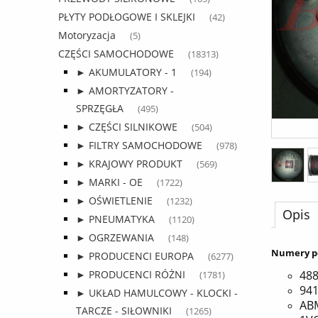
PŁYTY PODŁOGOWE I SKLEJKI
(42)
Motoryzacja
(5)
CZĘŚCI SAMOCHODOWE
(18313)
► AKUMULATORY - 1
(194)
► AMORTYZATORY -
SPRZĘGŁA
(495)
► CZĘŚCI SILNIKOWE
(504)
► FILTRY SAMOCHODOWE
(978)
► KRAJOWY PRODUKT
(569)
► MARKI - OE
(1722)
► OŚWIETLENIE
(1232)
Opis
► PNEUMATYKA
(1120)
► OGRZEWANIA
(148)
Numery p
► PRODUCENCI EUROPA
(6277)
48
► PRODUCENCI RÓŻNI
(1781)
94
► UKŁAD HAMULCOWY - KLOCKI -
AB
TARCZE - SIŁOWNIKI
(1265)