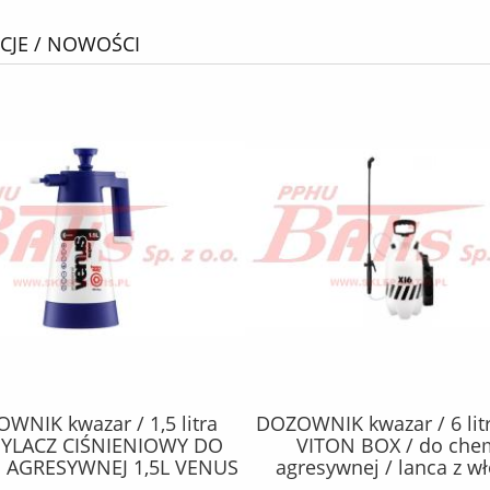
JE / NOWOŚCI
WNIK kwazar / 1,5 litra
DOZOWNIK kwazar / 6 lit
YLACZ CIŚNIENIOWY DO
VITON BOX / do che
 AGRESYWNEJ 1,5L VENUS
agresywnej / lanca z w
 LINE / granatowy / do
szklanego / lanca 50cm / 