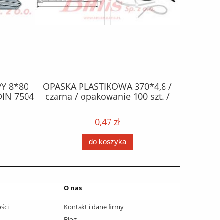
Y 8*80
OPASKA PLASTIKOWA 370*4,8 /
ŻAR
DIN 7504
czarna / opakowanie 100 szt. /
halogen
0,47 zł
do koszyka
O nas
ści
Kontakt i dane firmy
Blog