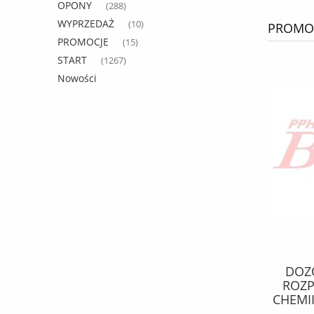
OPONY
(288)
WYPRZEDAŻ
(10)
PROMOC
PROMOCJE
(15)
START
(1267)
Nowości
OLEJ shell / 209 litrów 10W40
DOZO
RIMULA R6 MS / opakowanie 209 l
ROZP
/ sprzedajemy na litry / ACEA:
CHEMII
E7,E4; Deutz: DQC IV-10; IVECO T3
ALKA