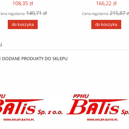
108,35 zł
166,22 zł
bstancji zasadowych /
140,71 zł
215,87 z
Cena regularna:
Cena regularna:
do koszyka
do koszyka
i
E DODANE PRODUKTY DO SKLEPU