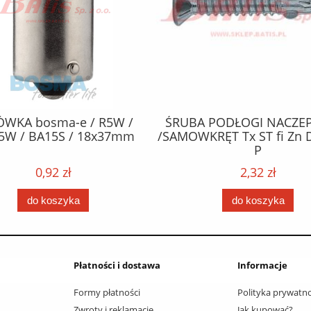
ÓWKA bosma-e / R5W /
ŚRUBA PODŁOGI NACZEP
5W / BA15S / 18x37mm
/SAMOWKRĘT Tx ST fi Zn 
P
0,92 zł
2,32 zł
do koszyka
do koszyka
Płatności i dostawa
Informacje
Formy płatności
Polityka prywatno
Zwroty i reklamacje
Jak kupować?