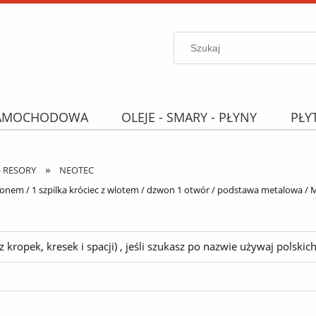
SAMOCHODOWA
OLEJE - SMARY - PŁYNY
PŁY
PROMOCJE
WYPRZEDAŻ
Wyszukiwarka "B
»
- RESORY
NEOTEC
nem / 1 szpilka króciec z wlotem / dzwon 1 otwór / podstawa metalowa /
ropek, kresek i spacji) , jeśli szukasz po nazwie używaj polskich 