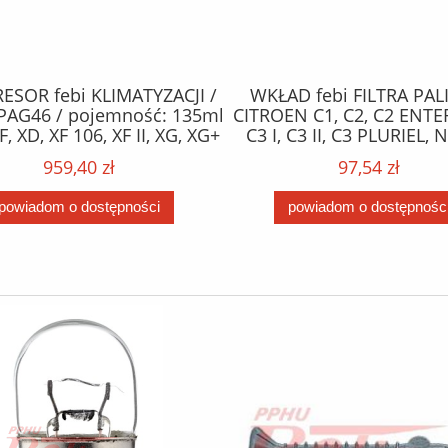
SOR febi KLIMATYZACJI /
WKŁAD febi FILTRA PAL
PAG46 / pojemność: 135ml
CITROEN C1, C2, C2 ENTE
F, XD, XF 106, XF II, XG, XG+
C3 I, C3 II, C3 PLURIEL,
10.12- /
XSARA; FORD FIESTA V, FIE
959,40 zł
97,54 zł
FUSION; MAZDA 2; PE
1007, 107, 206, 206+, 207
powiadom o dostępności
powiadom o dostępnośc
BIPPER 1.4D 09.01- 