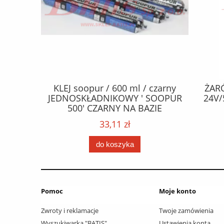
CZEPY
KLEJ soopur / 600 ml / czarny
ŻAR
65 fl Zn
JEDNOSKŁADNIKOWY ' SOOPUR
24V/
.frez. Tx
500' CZARNY NA BAZIE
 / Wkręty
POLIURETANU/ kolor - czarny /
33,11 zł
ać: groty
karton 20 szt. / pistolet do kleju
 /
307730 /
do koszyka
Pomoc
Moje konto
Zwroty i reklamacje
Twoje zamówienia
Wyszukiwarka "BATIS"
Ustawienia konta