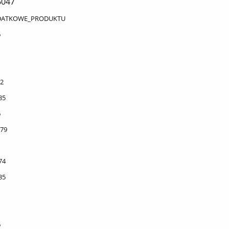
6047
DATKOWE_PRODUKTU
6
2
35
6
79
74
35
6