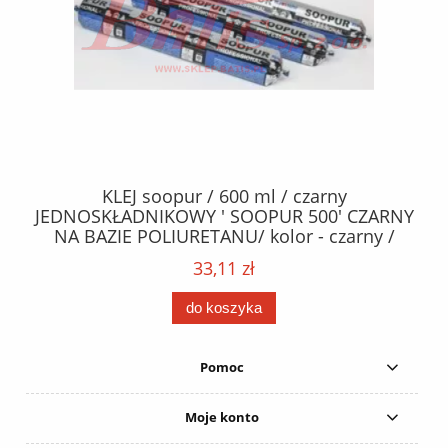
40
KLEJ soopur / 600 ml / czarny
ŻA
ez.
JEDNOSKŁADNIKOWY ' SOOPUR 500' CZARNY
NA BAZIE POLIURETANU/ kolor - czarny /
152
karton 20 szt. / pistolet do kleju 307730 /
33,11 zł
do koszyka
Pomoc
Moje konto