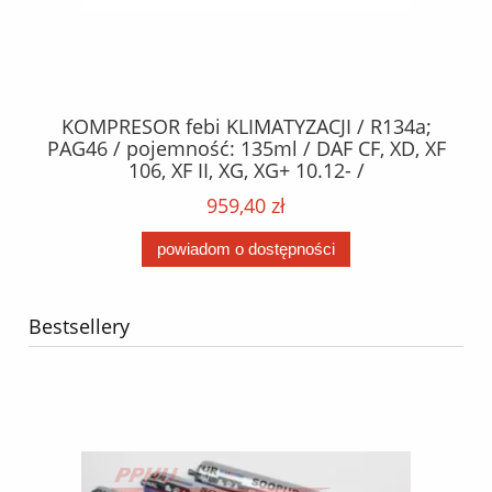
KOMPRESOR febi KLIMATYZACJI / R134a;
W
2,
PAG46 / pojemność: 135ml / DAF CF, XD, XF
C2
;
106, XF II, XG, XG+ 10.12- /
O,
MA
959,40 zł
powiadom o dostępności
Bestsellery