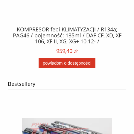
KOMPRESOR febi KLIMATYZACJI / R134a;
W
2,
PAG46 / pojemność: 135ml / DAF CF, XD, XF
C2
;
106, XF II, XG, XG+ 10.12- /
O,
MA
959,40 zł
powiadom o dostępności
Bestsellery