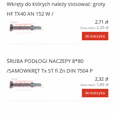
Wkręty do których należy stosować: groty
HF TX40 AN 152 W /
2,71 zł
2,20 zł
Cena netto:
do koszyka
ŚRUBA PODŁOGI NACZEPY 8*80
/SAMOWKRĘT Tx ST fi Zn DIN 7504 P
2,32 zł
1,89 zł
Cena netto:
do koszyka