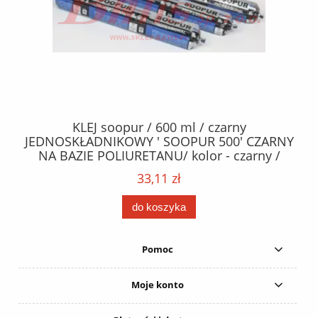
40
KLEJ soopur / 600 ml / czarny
ŻA
ez.
JEDNOSKŁADNIKOWY ' SOOPUR 500' CZARNY
NA BAZIE POLIURETANU/ kolor - czarny /
152
karton 20 szt. / pistolet do kleju 307730 /
33,11 zł
do koszyka
Pomoc
Moje konto