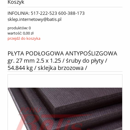
Koszyk
INFOLINIA: 517-222-523 600-388-173
sklep.internetowy@batis.pl
produktów:
0
wartość:
0,00 zł
przejdź do koszyka
PŁYTA PODŁOGOWA ANTYPOŚLIZGOWA
gr. 27 mm 2.5 x 1.25 / śruby do płyty /
54.844 kg / sklejka brzozowa /