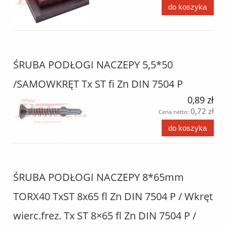
do koszyka
ŚRUBA PODŁOGI NACZEPY 5,5*50
/SAMOWKRĘT Tx ST fi Zn DIN 7504 P
0,89 zł
0,72 zł
Cena netto:
do koszyka
ŚRUBA PODŁOGI NACZEPY 8*65mm
TORX40 TxST 8x65 fl Zn DIN 7504 P / Wkręt
wierc.frez. Tx ST 8×65 fl Zn DIN 7504 P /