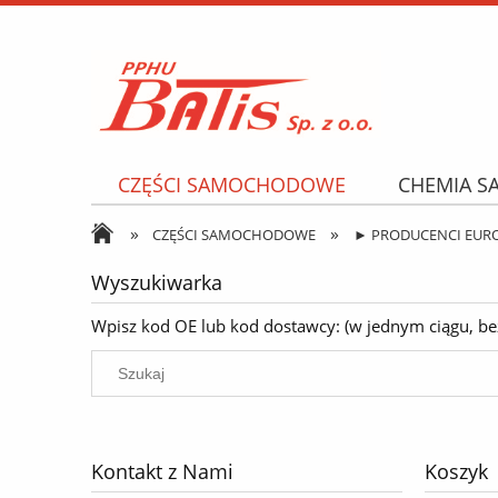
CZĘŚCI SAMOCHODOWE
CHEMIA 
»
»
NARZĘDZIA I AKCESORIA
OPONY
CZĘŚCI SAMOCHODOWE
► PRODUCENCI EUR
Wyszukiwarka
Wpisz kod OE lub kod dostawcy: (w jednym ciągu, bez k
Kontakt z Nami
Koszyk