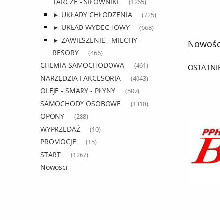
TARCZE - SIŁOWNIKI
(1265)
do koszyka
► UKŁADY CHŁODZENIA
(725)
► UKŁAD WYDECHOWY
(668)
► ZAWIESZENIE - MIECHY -
Nowośc
RESORY
(466)
CHEMIA SAMOCHODOWA
(461)
OSTATNI
NARZĘDZIA I AKCESORIA
(4043)
OLEJE - SMARY - PŁYNY
(507)
SAMOCHODY OSOBOWE
(1318)
OPONY
(288)
WYPRZEDAŻ
(10)
PROMOCJE
(15)
START
(1267)
Nowości