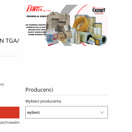
N TGA/
awy
Producenci
Wybierz producenta
rzechowalni