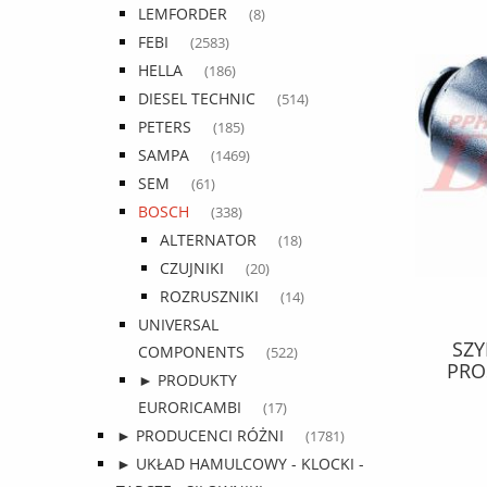
LEMFORDER
(8)
FEBI
(2583)
HELLA
(186)
DIESEL TECHNIC
(514)
PETERS
(185)
SAMPA
(1469)
SEM
(61)
BOSCH
(338)
ALTERNATOR
(18)
CZUJNIKI
(20)
ROZRUSZNIKI
(14)
UNIVERSAL
rów 10W40
SZYBKOZŁĄCZE john guest
COMPONENTS
(522)
anie 209 l
PROSTE 8*6 MM john guest
HAM
► PRODUKTY
y / ACEA:
TG
EURORICAMBI
(17)
0; IVECO T3
13,16 zł
Category 3;
► PRODUCENCI RÓŻNI
(1781)
cania: LDF-
4 zł
18,54 zł
► UKŁAD HAMULCOWY - KLOCKI -
Cena regularna:
VDS-3