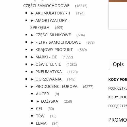
CZĘŚCI SAMOCHODOWE
(18313)
► AKUMULATORY - 1
(194)
► AMORTYZATORY -
SPRZĘGŁA
(495)
► CZĘŚCI SILNIKOWE
(504)
► FILTRY SAMOCHODOWE
(978)
► KRAJOWY PRODUKT
(569)
► MARKI - OE
(1722)
Opis
► OŚWIETLENIE
(1232)
► PNEUMATYKA
(1120)
► OGRZEWANIA
KODY PO
(148)
► PRODUCENCI EUROPA
(6277)
F00RJ0217
AUGER
(8)
KODY_DO
► ŁOŻYSKA
(258)
F00RJ0217
CEI
(30)
TRW
(13)
PROMOC
LEMA
(84)