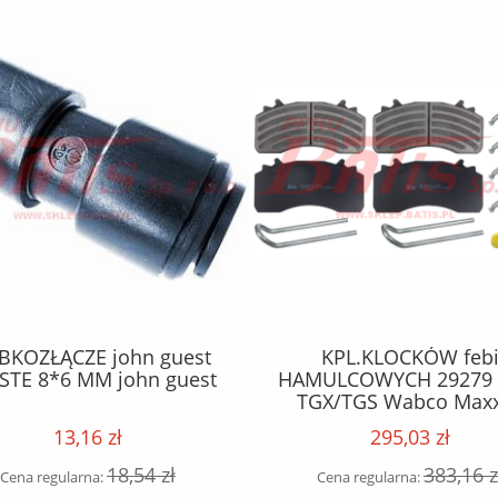
KPL.KLOCKÓW febi
DOZOWNIK kwazar / 6 lit
ULCOWYCH 29279 MAN
VITON BOX / do che
X/TGS Wabco Maxx22
agresywnej / lanca z w
szklanego / lanca 50cm / 
295,03 zł
166,22 zł
383,16 zł
215,87 z
Cena regularna:
Cena regularna: