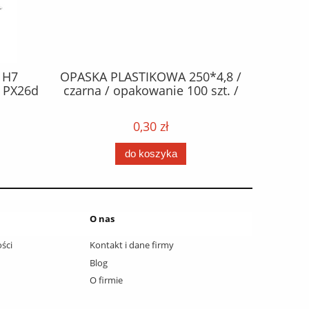
*4,8 /
OPASKA PLASTIKOWA 300*4,8 /
PŁYN zimo
szt. /
czarna / opakowanie 100 szt. /
DO SPRYS
metanol
opakowan
0,31 zł
szt. / 1
do koszyka
po
O nas
ści
Kontakt i dane firmy
Blog
O firmie