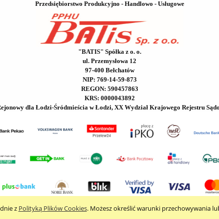
Przedsiębiorstwo Produkcyjno - Handlowo - Usługowe
"BATIS" Spółka z o. o.
ul. Przemysłowa 12
97-400 Bełchatów
NIP: 769-14-59-873
REGON: 590457863
KRS: 0000043892
Rejonowy dla Łodzi-Śródmieścia w Łodzi, XX Wydział Krajowego Rejestru Sąd
odnie z
Polityką Plików Cookies
. Możesz określić warunki przechowywania lu