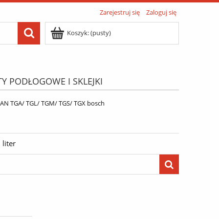
Zarejestruj się
Zaloguj się
Koszyk:
(pusty)
TY PODŁOGOWE I SKLEJKI
ATIS"
Menu
N TGA/ TGL/ TGM/ TGS/ TGX bosch
liter