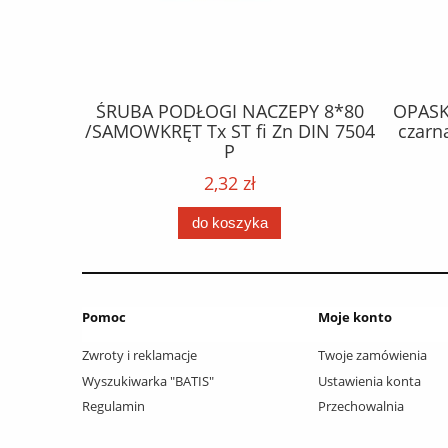
PY 8*80
OPASKA PLASTIKOWA 370*4,8 /
ŻA
 DIN 7504
czarna / opakowanie 100 szt. /
halog
0,47 zł
do koszyka
Pomoc
Moje konto
Zwroty i reklamacje
Twoje zamówienia
Wyszukiwarka "BATIS"
Ustawienia konta
Regulamin
Przechowalnia