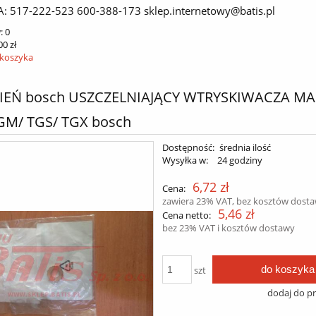
A: 517-222-523 600-388-173 sklep.internetowy@batis.pl
:
0
00 zł
 koszyka
CIEŃ bosch USZCZELNIAJĄCY WTRYSKIWACZA MA
GM/ TGS/ TGX bosch
Dostępność:
średnia ilość
Wysyłka w:
24 godziny
6,72 zł
Cena:
zawiera 23% VAT, bez kosztów dost
5,46 zł
Cena netto:
bez 23% VAT i kosztów dostawy
do koszyka
szt
dodaj do p