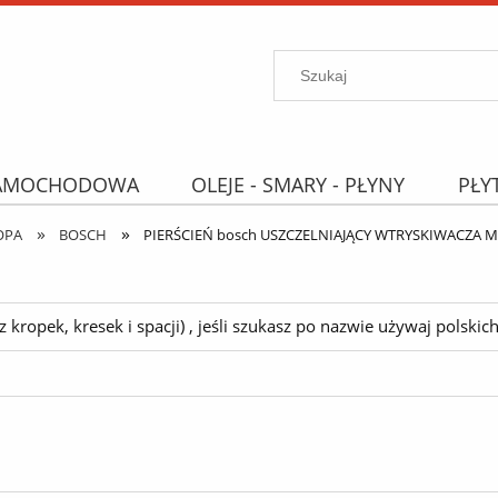
SAMOCHODOWA
OLEJE - SMARY - PŁYNY
PŁY
»
»
PROMOCJE
WYPRZEDAŻ
Wyszukiwarka "B
OPA
BOSCH
PIERŚCIEŃ bosch USZCZELNIAJĄCY WTRYSKIWACZA MA
ropek, kresek i spacji) , jeśli szukasz po nazwie używaj polskich 