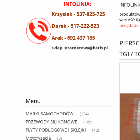
INFOLINIA:
INFOLINI
Krzysiek - 537-825-725
produktów
wartość:
0,
Darek - 517-222-523
przejdź do
Arek - 692 437 165
PIERŚ
sklep.internetowy@batis.pl
TGL/ T
Menu
MARKI SAMOCHODÓW
(124)
PRZEWODY SILIKONOWE
(105)
PŁYTY PODŁOGOWE I SKLEJKI
(42)
Motoryzacja
(5)