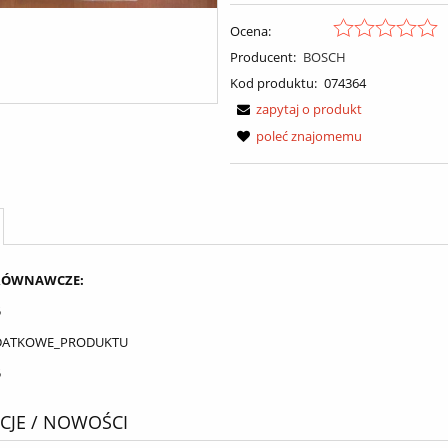
Ocena:
Producent:
BOSCH
Kod produktu:
074364
zapytaj o produkt
poleć znajomemu
RÓWNAWCZE:
5
DATKOWE_PRODUKTU
5
JE / NOWOŚCI