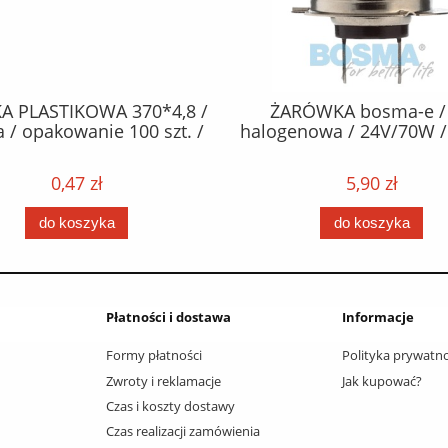
RÓWKA bosma-e / H7
OPASKA PLASTIKOWA 250
enowa / 24V/70W / PX26d
czarna / opakowanie 100 
5,90 zł
0,30 zł
do koszyka
do koszyka
Płatności i dostawa
Informacje
Formy płatności
Polityka prywatno
Zwroty i reklamacje
Jak kupować?
Czas i koszty dostawy
Czas realizacji zamówienia