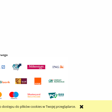
owego
b dostępu do plików cookies w Twojej przeglądarce.