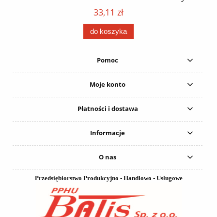
152
karton 20 szt. / pistolet do kleju 307730 /
33,11 zł
do koszyka
Pomoc
Moje konto
Płatności i dostawa
Informacje
O nas
Przedsiębiorstwo Produkcyjno - Handlowo - Usługowe