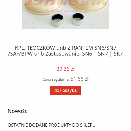
9
KPL. TŁOCZKÓW unb Z RANTEM SN6/SN7
S
/SAF/BPW unb Zastosowanie: SN6 | SN7 | SK7
39,26 zł
51,66 zł
Cena regularna:
do koszyka
Nowości
OSTATNIE DODANE PRODUKTY DO SKLEPU