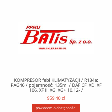
KOMPRESOR febi KLIMATYZACJI / R134a;
W
2,
PAG46 / pojemność: 135ml / DAF CF, XD, XF
C2
;
106, XF II, XG, XG+ 10.12- /
O,
MA
959,40 zł
powiadom o dostępności