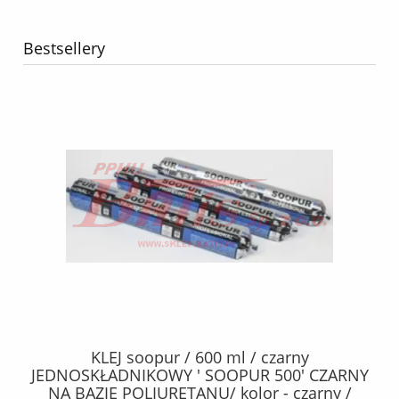
Bestsellery
40
KLEJ soopur / 600 ml / czarny
ŻA
ez.
JEDNOSKŁADNIKOWY ' SOOPUR 500' CZARNY
NA BAZIE POLIURETANU/ kolor - czarny /