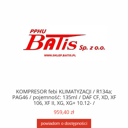
KOMPRESOR febi KLIMATYZACJI / R134a;
W
2,
PAG46 / pojemność: 135ml / DAF CF, XD, XF
C2
;
106, XF II, XG, XG+ 10.12- /
O,
MA
959,40 zł
powiadom o dostępności