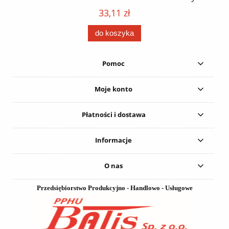
152
karton 20 szt. / pistolet do kleju 307730 /
33,11 zł
do koszyka
Pomoc
Moje konto
Płatności i dostawa
Informacje
O nas
Przedsiębiorstwo Produkcyjno - Handlowo - Usługowe