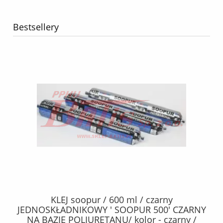
Bestsellery
40
KLEJ soopur / 600 ml / czarny
ŻA
ez.
JEDNOSKŁADNIKOWY ' SOOPUR 500' CZARNY
NA BAZIE POLIURETANU/ kolor - czarny /