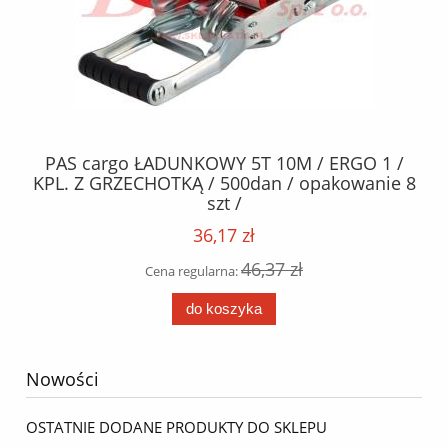
PAS cargo ŁADUNKOWY 5T 10M / ERGO 1 /
KPL. Z GRZECHOTKĄ / 500dan / opakowanie 8
/S
szt /
36,17 zł
46,37 zł
Cena regularna:
do koszyka
Nowości
OSTATNIE DODANE PRODUKTY DO SKLEPU