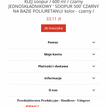
40
KLEJ soopur / 600 ml / czarny
ŻA
ez.
JEDNOSKŁADNIKOWY ' SOOPUR 500' CZARNY
NA BAZIE POLIURETANU/ kolor - czarny /
152
karton 20 szt. / pistolet do kleju 307730 /
33,11 zł
do koszyka
Pomoc
Moje konto
Płatności i dostawa
Informacje
O nas
Przedsiębiorstwo Produkcyjno - Handlowo - Usługowe