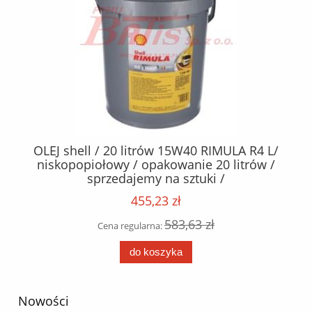
 /
OLEJ shell / 20 litrów 15W40 RIMULA R4 L/
S
niskopopiołowy / opakowanie 20 litrów /
sprzedajemy na sztuki /
455,23 zł
583,63 zł
Cena regularna:
do koszyka
Nowości