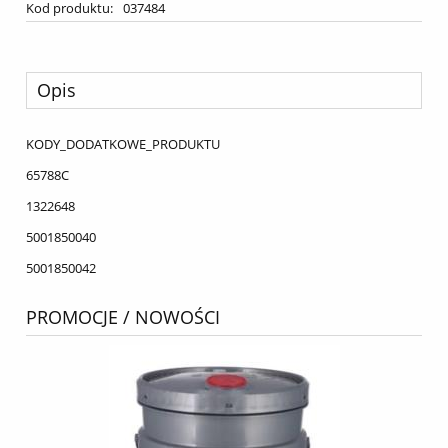
Kod produktu:
037484
Opis
KODY_DODATKOWE_PRODUKTU
65788C
1322648
5001850040
5001850042
PROMOCJE / NOWOŚCI