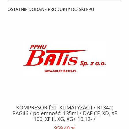
OSTATNIE DODANE PRODUKTY DO SKLEPU
KOMPRESOR febi KLIMATYZACJI / R134a;
W
2,
PAG46 / pojemność: 135ml / DAF CF, XD, XF
C2
;
106, XF II, XG, XG+ 10.12- /
O,
MA
959,40 zł