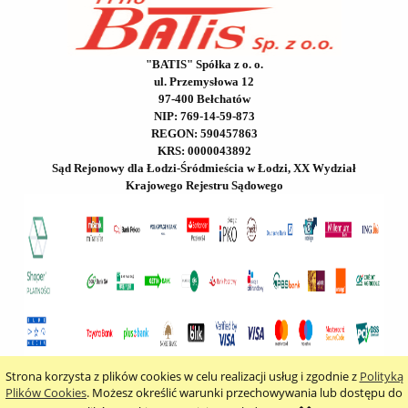
"BATIS" Spółka z o. o.
ul. Przemysłowa 12
97-400 Bełchatów
NIP: 769-14-59-873
REGON: 590457863
KRS: 0000043892
Sąd Rejonowy dla Łodzi-Śródmieścia w Łodzi, XX Wydział
Krajowego Rejestru Sądowego
Strona korzysta z plików cookies w celu realizacji usług i zgodnie z
Polityką
pokaż pełną wersję strony
Plików Cookies
. Możesz określić warunki przechowywania lub dostępu do