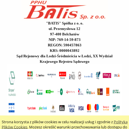
"BATIS" Spółka z o. o.
ul. Przemysłowa 12
97-400 Bełchatów
NIP: 769-14-59-873
REGON: 590457863
KRS: 0000043892
Sąd Rejonowy dla Łodzi-Śródmieścia w Łodzi, XX Wydział
Krajowego Rejestru Sądowego
Strona korzysta z plików cookies w celu realizacji usług i zgodnie z
Polityką
pokaż pełną wersję strony
Plików Cookies
. Możesz określić warunki przechowywania lub dostępu do