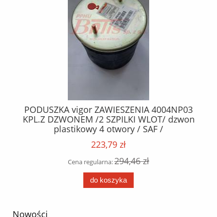
PRO
PODUSZKA vigor ZAWIESZENIA 4004NP03
L
KPL.Z DZWONEM /2 SZPILKI WLOT/ dzwon
h /
plastikowy 4 otwory / SAF /
223,79 zł
294,46 zł
Cena regularna:
do koszyka
Nowości