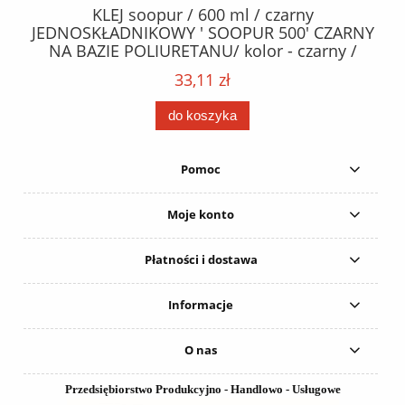
40
KLEJ soopur / 600 ml / czarny
ŻA
ez.
JEDNOSKŁADNIKOWY ' SOOPUR 500' CZARNY
NA BAZIE POLIURETANU/ kolor - czarny /
152
karton 20 szt. / pistolet do kleju 307730 /
33,11 zł
do koszyka
Pomoc
Moje konto
Płatności i dostawa
Informacje
O nas
Przedsiębiorstwo Produkcyjno - Handlowo - Usługowe