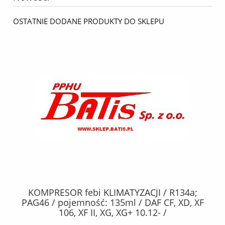
OSTATNIE DODANE PRODUKTY DO SKLEPU
KOMPRESOR febi KLIMATYZACJI / R134a;
W
2,
PAG46 / pojemność: 135ml / DAF CF, XD, XF
C2
;
106, XF II, XG, XG+ 10.12- /
O,
MA