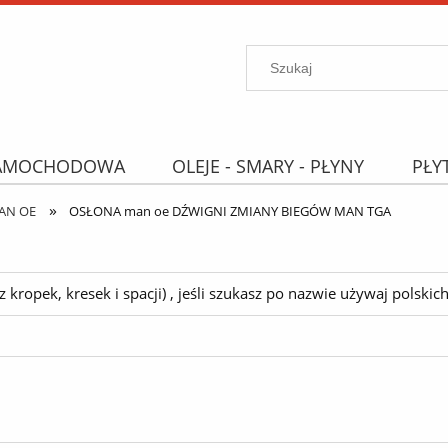
SAMOCHODOWA
OLEJE - SMARY - PŁYNY
PŁY
»
PROMOCJE
WYPRZEDAŻ
Wyszukiwarka "B
AN OE
OSŁONA man oe DŹWIGNI ZMIANY BIEGÓW MAN TGA
ropek, kresek i spacji) , jeśli szukasz po nazwie używaj polskich 