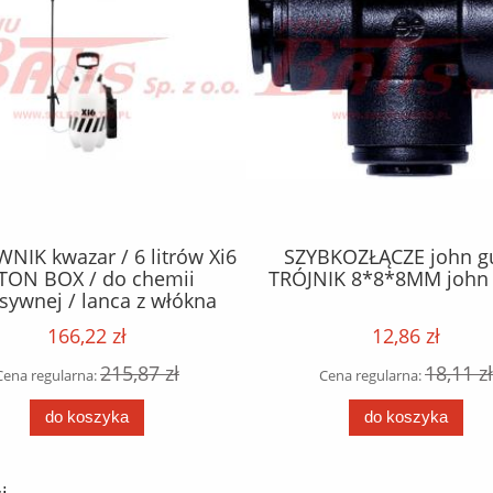
BKOZŁĄCZE john guest
PODNOŚNIK cargo / 16
NIK 8*8*8MM john guest
LEWAREK HYDRAULICZNY 
dwutłokowy / max. wysok
mm / opakowanie 2 sz
12,86 zł
77,33 zł
18,11 zł
99,14 zł
Cena regularna:
Cena regularna:
do koszyka
do koszyka