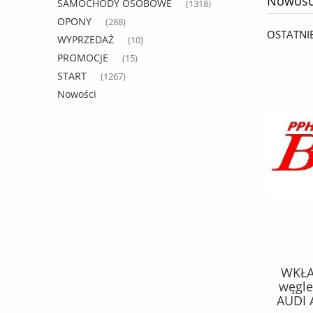
Nowośc
SAMOCHODY OSOBOWE
(1318)
OPONY
(288)
OSTATNI
WYPRZEDAŻ
(10)
PROMOCJE
(15)
START
(1267)
Nowości
PALIWA /
WKŁAD febi FILTRA KABINY / z
PODUS
NTERPRISE,
węglem aktywnym / MAN TGE;
CITROEN
EL, NEMO,
AUDI A3, A3 ALLSTREET, Q2, Q3,
C3 II,