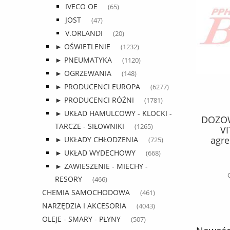
IVECO OE
(65)
JOST
(47)
V.ORLANDI
(20)
► OŚWIETLENIE
(1232)
► PNEUMATYKA
(1120)
► OGRZEWANIA
(148)
► PRODUCENCI EUROPA
(6277)
► PRODUCENCI RÓŻNI
(1781)
► UKŁAD HAMULCOWY - KLOCKI -
,5 litra
DOZOWNIK kwazar / 6 litrów Xi6
SZY
TARCZE - SIŁOWNIKI
(1265)
IOWY DO
VITON BOX / do chemii
TRÓJ
,5L VENUS
agresywnej / lanca z włókna
► UKŁADY CHŁODZENIA
(725)
wy / do
szklanego / lanca 50cm / pH 6-8 /
► UKŁAD WYDECHOWY
(668)
166,22 zł
wych /
► ZAWIESZENIE - MIECHY -
1 zł
215,87 zł
Cena regularna:
RESORY
(466)
CHEMIA SAMOCHODOWA
(461)
do koszyka
NARZĘDZIA I AKCESORIA
(4043)
OLEJE - SMARY - PŁYNY
(507)