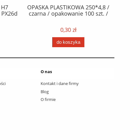
50*4,8 /
OPASKA PLASTIKOWA 300*4,8 /
PŁYN z
00 szt. /
czarna / opakowanie 100 szt. /
DO SPR
metan
opako
0,31 zł
szt. 
do koszyka
O nas
ści
Kontakt i dane firmy
Blog
O firmie