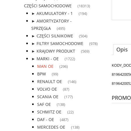
CZĘŚCI SAMOCHODOWE
(18313)
► AKUMULATORY - 1
(194)
► AMORTYZATORY -
SPRZĘGŁA
(495)
► CZĘŚCI SILNIKOWE
(504)
► FILTRY SAMOCHODOWE
(978)
Opis
► KRAJOWY PRODUKT
(569)
► MARKI - OE
(1722)
KODY_DO
MAN OE
(296)
BPW
819642005
(99)
RENAULT OE
(146)
819642005
VOLVO OE
(87)
SCANIA OE
PROMOC
(177)
SAF OE
(138)
SCHMITZ OE
(22)
DAF - OE
(487)
MERCEDES OE
(138)