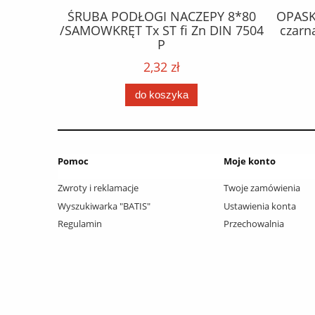
ZEPY 8*80
OPASKA PLASTIKOWA 370*4,8 /
Zn DIN 7504
czarna / opakowanie 100 szt. /
hal
0,47 zł
do koszyka
Pomoc
Moje konto
Zwroty i reklamacje
Twoje zamówienia
Wyszukiwarka "BATIS"
Ustawienia konta
Regulamin
Przechowalnia