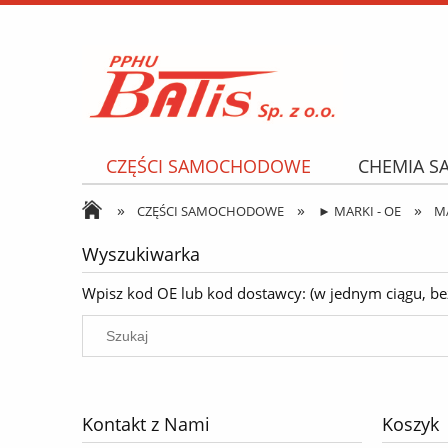
CZĘŚCI SAMOCHODOWE
CHEMIA 
»
»
»
NARZĘDZIA I AKCESORIA
OPONY
CZĘŚCI SAMOCHODOWE
► MARKI - OE
M
Wyszukiwarka
Wpisz kod OE lub kod dostawcy: (w jednym ciągu, bez k
Kontakt z Nami
Koszyk