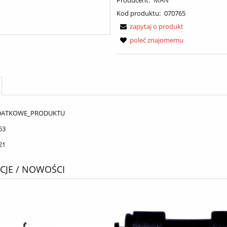
Kod produktu:
070765
zapytaj o produkt
poleć znajomemu
DATKOWE_PRODUKTU
63
21
JE / NOWOŚCI