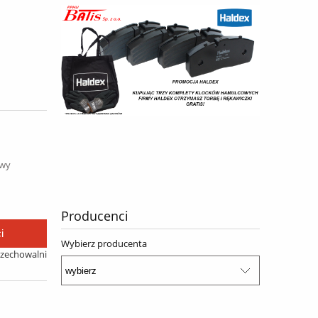
awy
Producenci
i
Wybierz producenta
rzechowalni