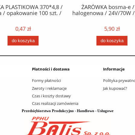
ŻARÓWKA bosma-e / H7
OPASKA PLASTIKOWA 2
ogenowa / 24V/70W / PX26d
czarna / opakowanie 1
5,90 zł
0,30 zł
do koszyka
do koszyka
Płatności i dostawa
Informacje
Formy płatności
Polityka prywatno
Zwroty i reklamacje
Jak kupować?
Czas i koszty dostawy
Czas realizacji zamówienia
Przedsiębiorstwo Produkcyjno - Handlowo - Usługowe