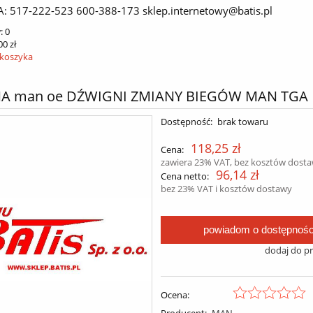
A: 517-222-523 600-388-173 sklep.internetowy@batis.pl
:
0
00 zł
 koszyka
A man oe DŹWIGNI ZMIANY BIEGÓW MAN TGA
Dostępność:
brak towaru
118,25 zł
Cena:
zawiera 23% VAT, bez kosztów dost
96,14 zł
Cena netto:
bez 23% VAT i kosztów dostawy
powiadom o dostępnośc
dodaj do p
Ocena:
Producent:
MAN