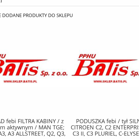
i
E DODANE PRODUKTY DO SKLEPU
ZKA febi / tył SILNIKA /
WKŁAD filtron FILTRA OL
 C2, C2 ENTERPRISE, C3 I,
AUDI A1, A1 ALLSTREET, 
 C3 PLURIEL, C-ELYSEE, DS3;
CARVER, A3, A3 ALLSTREET