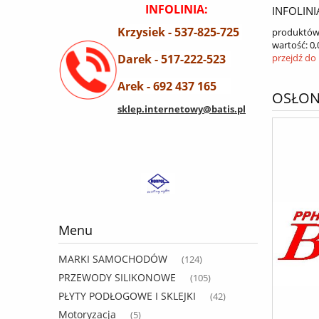
INFOLINIA:
INFOLINI
Krzysiek - 537-825-725
produktów
wartość:
0,
Darek - 517-222-523
przejdź do
Arek - 692 437 165
OSŁON
sklep.internetowy@batis.pl
Menu
MARKI SAMOCHODÓW
(124)
PRZEWODY SILIKONOWE
(105)
PŁYTY PODŁOGOWE I SKLEJKI
(42)
Motoryzacja
(5)